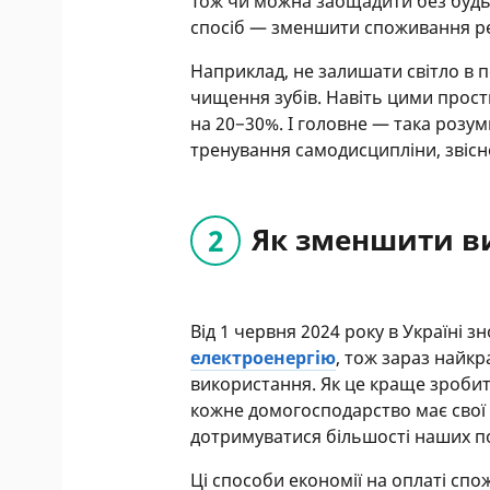
Тож чи можна заощадити без будь
спосіб — зменшити споживання ре
Наприклад, не залишати світло в п
чищення зубів. Навіть цими прос
на 20−30%. І головне — така розу
тренування самодисципліни, звісн
Як зменшити ви
Від 1 червня 2024 року в Україні з
електроенергію
, тож зараз найк
використання. Як це краще зробити
кожне домогосподарство має свої 
дотримуватися більшості наших пор
Ці способи економії на оплаті сп