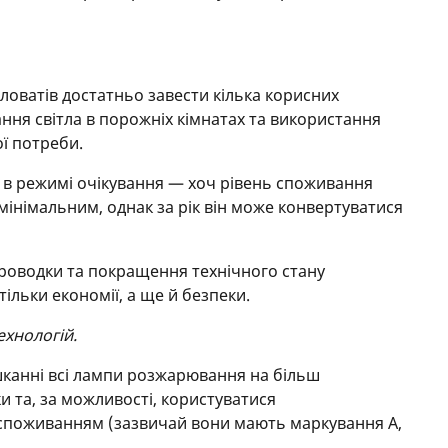
.
ловатів достатньо завести кілька корисних
ання світла в порожніх кімнатах та використання
ї потреби.
 в режимі очікування — хоч рівень споживання
 мінімальним, однак за рік він може конвертуватися
проводки та покращення технічного стану
ільки економії, а ще й безпеки.
ехнологій.
шканні всі лампи розжарювання на більш
ки та, за можливості, користуватися
споживанням (зазвичай вони мають маркування А,