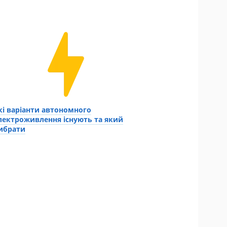
кі варіанти автономного
лектроживлення існують та який
ибрати