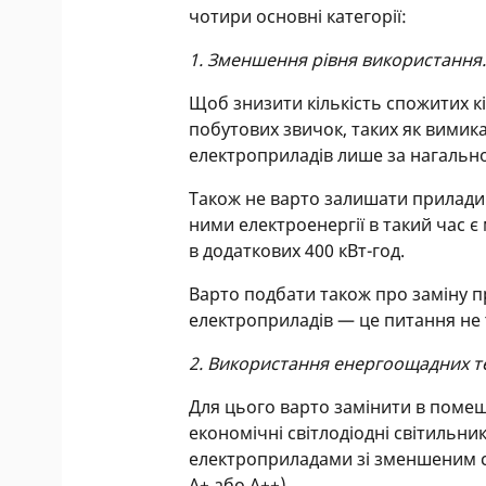
чотири основні категорії:
1. Зменшення рівня використання
Щоб знизити кількість спожитих кі
побутових звичок, таких як вимик
електроприладів лише за нагально
Також не варто залишати прилади
ними електроенергії в такий час є
в додаткових 400 кВт-год.
Варто подбати також про заміну 
електроприладів — це питання не т
2. Використання енергоощадних т
Для цього варто замінити в поме
економічні світлодіодні світильни
електроприладами зі зменшеним 
А+ або А++).