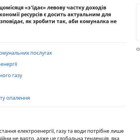
омісяця «з'їдає» левову частку доходів
РЕЙТИНГ ДЕБЕТОВИХ
ПУТІВН
кономії ресурсів є досить актуальним для
КАРТОК
СТРАХУ
озповідає, як зробити так, аби комуналка не
ЩОМІСЯЧНИЙ ОГЛЯД
ВСІ СТР
КЕШБЕКУ
СТРАХОВ
ПУТІВНИКИ ПО
О
комунальних послугах
БАНКІВСЬКИХ КАРТКАХ
ВІДГУКИ
КОМПАН
енергії
ДОСТАВК
ного газу
КОНТАК
ату опалення
тання електроенергії, газу та води потрібне лише
ійни не варто, адже це глобальна тенденція, яка