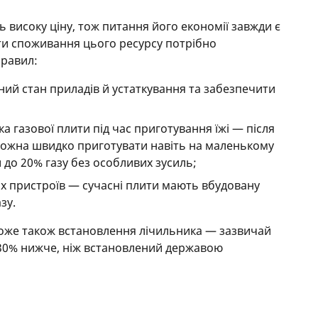
ь високу ціну, тож питання його економії завжди є
и споживання цього ресурсу потрібно
правил:
ний стан приладів й устаткування та забезпечити
;
а газової плити під час приготування їжі — після
 можна швидко приготувати навіть на маленькому
 до 20% газу без особливих зусиль;
 пристроїв — сучасні плити мають вбудовану
зу.
оже також встановлення лічильника — зазвичай
30% нижче, ніж встановлений державою