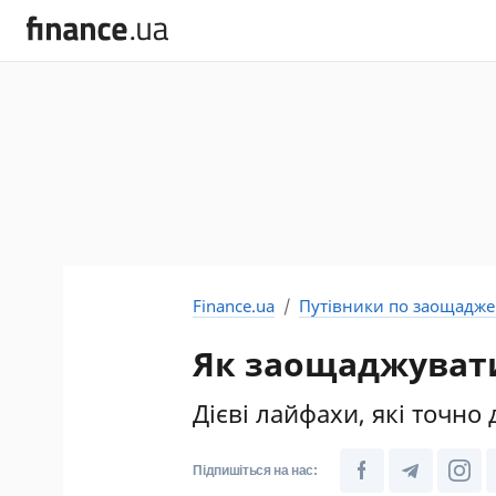
Finance.ua
Путівники по заощадж
Як заощаджувати
Дієві лайфахи, які точн
Підпишіться на нас: