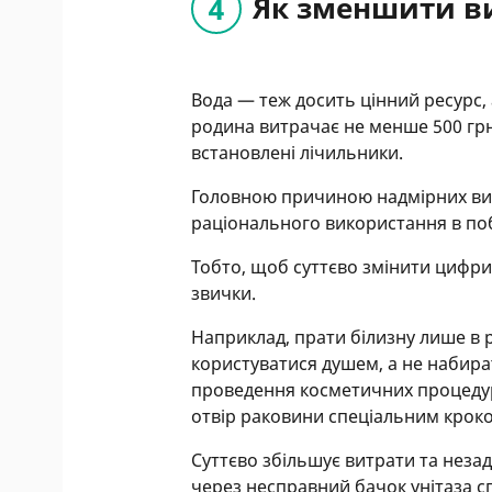
Як зменшити в
Вода — теж досить цінний ресурс,
родина витрачає не менше 500 грн
встановлені лічильники.
Головною причиною надмірних витр
раціонального використання в поб
Тобто, щоб суттєво змінити цифри 
звички.
Наприклад, прати білизну лише в
користуватися душем, а не набират
проведення косметичних процедур,
отвір раковини спеціальним крок
Суттєво збільшує витрати та незад
через несправний бачок унітаза 