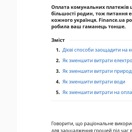
Оплата комунальних платежів щ
більшості родин, тож питання е
кожного українця. Finance.ua р
робила ваш гаманець тонше.
Зміст
1.
Дієві способи заощадити на 
2.
Як зменшити витрати електро
3.
Як зменшити витрати природ
4.
Як зменшити витрати води
5.
Як зменшити витрати на опл
Говорити, що раціональне викорис
для заощадження грошей під час в