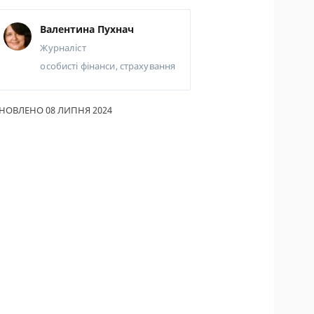
ИКИ ПО
Валентина Пухнач
ВАННЮ
Журналіст
АХОВІ ПОЛІСИ
особисті фінанси, страхування
І КОМПАНІЇ
НОВЛЕНО 08 ЛИПНЯ 2024
 ПРО СТРАХОВІ
ІЇ
А І ОПЛАТА
ТИ