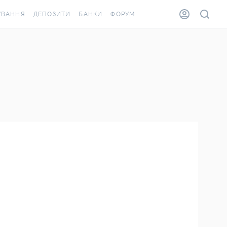
УВАННЯ
ДЕПОЗИТИ
БАНКИ
ФОРУМ
ВІЛКА
ВСІ ДЕПОЗИТИ
ВСІ БАНКИ
ВАННЯ ЖИТЛА ВІД
ДЕПОЗИТИ В USD
ВІДГУКИ ПРО БАНКИ
А ШАХЕДІВ
ДЕПОЗИТИ В EUR
МІКРОФІНАНСОВІ
АХОВКА ЗА КОРДОН
ОРГАНІЗАЦІЇ
БОНУС ДО ДЕПОЗИТІВ
ВІДГУКИ ПРО МФО
УМОВИ АКЦІЇ
КАРТА
ПИТАННЯ ТА ВІДПОВІДІ
ОННА ВІНЬЄТКА
ДЕПОЗИТНИЙ КАЛЬКУЛЯТОР
Я СПІВРОБІТНИКІВ
ПУТІВНИКИ ПО
ASSISTANCE
ЗАОЩАДЖЕННЯМ
ВАННЯ ВІД
ИХ ВИПАДКІВ