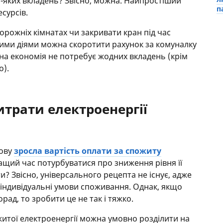
-яких вкладень? Звісно, можна. Найпростіший
п
сурсів.
орожніх кімнатах чи закривати кран під час
тими діями можна скоротити рахунок за комуналку
мна економія не потребує жодних вкладень (крім
о).
трати електроенергії
нову
зросла вартість оплати за спожиту
ращий час потурбуватися про зниження рівня її
? Звісно, універсального рецепта не існує, адже
індивідуальні умови споживання. Однак, якщо
ад, то зробити це не так і тяжко.
ожитої електроенергії можна умовно розділити на