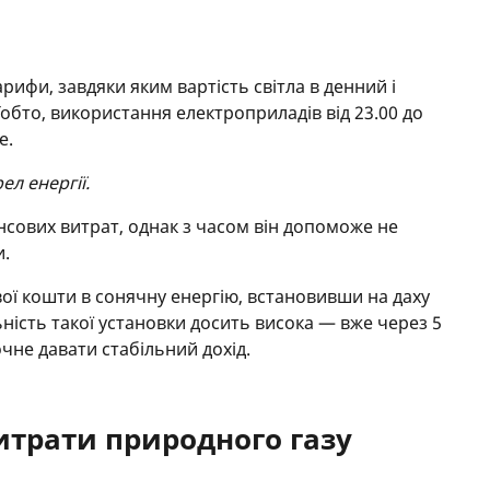
арифи, завдяки яким вартість світла в денний і
 Тобто, використання електроприладів від 23.00 до
е.
л енергії.
нсових витрат, однак з часом він допоможе не
и.
вої кошти в сонячну енергію, встановивши на даху
ність такої установки досить висока — вже через 5
очне давати стабільний дохід.
трати природного газу