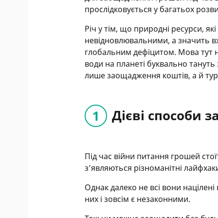
прослідковується у багатьох розви
Річ у тім, що природні ресурси, як
невідновлювальними, а значить вж
глобальним дефіцитом. Мова тут н
води на планеті буквально тануть
лише заощадження коштів, а й тур
Дієві способи 
Під час війни питання грошей стої
з’являються різноманітні лайфхак
Однак далеко не всі вони націлені
них і зовсім є незаконними.