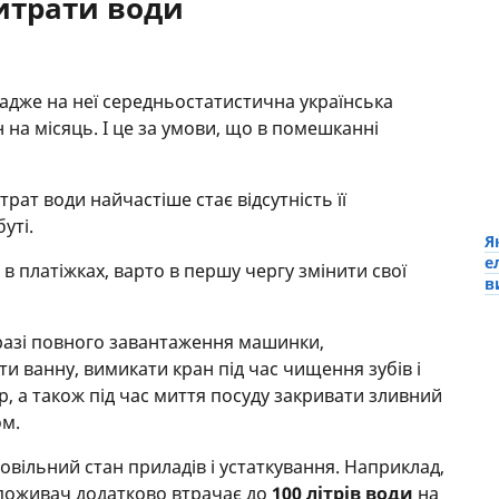
итрати води
 адже на неї середньостатистична українська
 на місяць. І це за умови, що в помешканні
ат води найчастіше стає відсутність її
уті.
Я
е
в платіжках, варто в першу чергу змінити свої
в
 разі повного завантаження машинки,
и ванну, вимикати кран під час чищення зубів і
 а також під час миття посуду закривати зливний
ом.
овільний стан приладів і устаткування. Наприклад,
споживач додатково втрачає до
100 літрів води
на