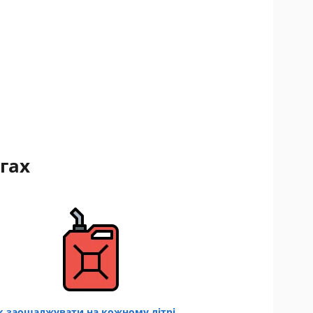
гах
к заощаджувати на кожному літрі