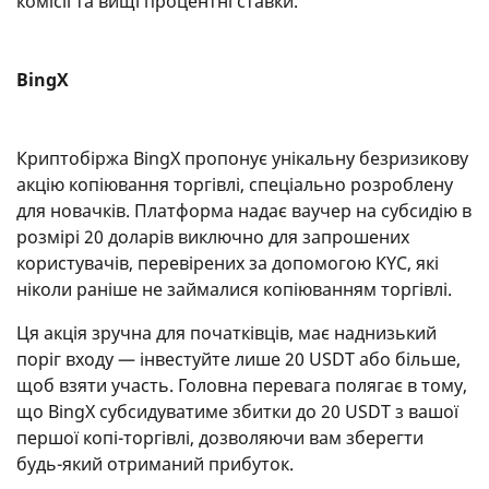
комісії та вищі процентні ставки.
BingX
Криптобіржа BingX пропонує унікальну безризикову
акцію копіювання торгівлі, спеціально розроблену
для новачків. Платформа надає ваучер на субсидію в
розмірі 20 доларів виключно для запрошених
користувачів, перевірених за допомогою KYC, які
ніколи раніше не займалися копіюванням торгівлі.
Ця акція зручна для початківців, має наднизький
поріг входу — інвестуйте лише 20 USDT або більше,
щоб взяти участь. Головна перевага полягає в тому,
що BingX субсидуватиме збитки до 20 USDT з вашої
першої копі-торгівлі, дозволяючи вам зберегти
будь-який отриманий прибуток.