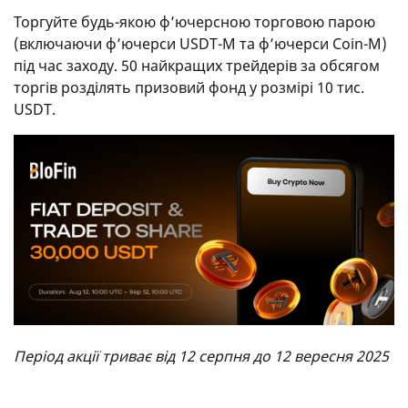
Торгуйте будь-якою ф’ючерсною торговою парою
(включаючи ф’ючерси USDT-M та ф’ючерси Coin-M)
під час заходу. 50 найкращих трейдерів за обсягом
торгів розділять призовий фонд у розмірі 10 тис.
USDT.
Період акції триває від 12 серпня до 12 вересня 2025