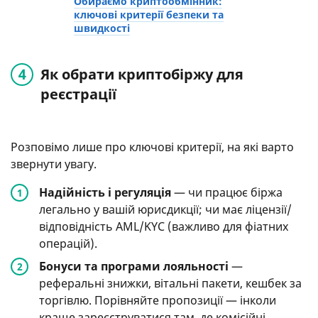
Обираємо криптообмінник:
ключові критерії безпеки та
швидкості
Як обрати криптобіржу для
реєстрації
Розповімо лише про ключові критерії, на які варто
звернути увагу.
Надійність і регуляція
— чи працює біржа
легально у вашій юрисдикції; чи має ліцензії/
відповідність AML/KYC (важливо для фіатних
операцій).
Бонуси та програми лояльності
—
реферальні знижки, вітальні пакети, кешбек за
торгівлю. Порівняйте пропозиції — інколи
краще зареєструватися там, де комісійні