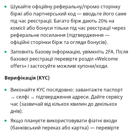
Шукайте офіційну реферальну/промо сторінку
біржі або партнерський код — вводьте його саме
під час реєстрації. Багато бірж дають 20% на
комісії або бонуси тільки під час реєстрації через
реферальне посилання (підтвердження —
офіційні сторінки бірж та огляди бонусів).
Заповніть базову інформацію, увімкніть 2FA. Після
базової реєстрації перевірте розділ «Welcome
offers» і застосуйте можливі купони/коди.
Верифікація (KYC)
Виконайте KYC послідовно: завантажте паспорт
→ селфі → підтвердження адреси. Дайте сервісу
час (зазвичай від кількох хвилин до декількох
днів).
Якщо плануєте використовувати фіатні входи
(банківський переказ або картка) — перевірте