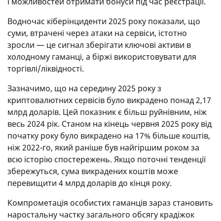
і можливостей отримати бонуси під час реєстрації.
Водночас кіберінциденти 2025 року показали, що
суми, втрачені через атаки на сервіси, істотно
зросли — це сигнал зберігати ключові активи в
холодному гаманці, а біржі використовувати для
торгівлі/ліквідності.
Зазначимо, що на середину 2025 року з
криптовалютних сервісів було викрадено понад 2,17
млрд доларів. Цей показник є більш руйнівним, ніж
весь 2024 рік. Станом на кінець червня 2025 року від
початку року було викрадено на 17% більше коштів,
ніж 2022-го, який раніше був найгіршим роком за
всю історію спостережень. Якщо поточні тенденції
збережуться, сума викрадених коштів може
перевищити 4 млрд доларів до кінця року.
Компрометація особистих гаманців зараз становить
наростальну частку загального обсягу крадіжок