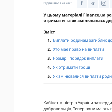
Підпишіться на нас:
У цьому матеріалі Finance.ua ро
отримати та як змінювалась дер
Зміст
1.
Виплати родинам загиблих д
2.
Хто має право на виплати
3.
Розмір і порядок виплати
4.
Як отримати гроші
5.
Як змінювалися виплати роди
Кабінет міністрів України затвер
добровольців. Тепер вони мають п