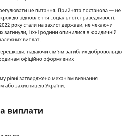
врегулювати це питання. Прийнята постанова — не
крок до відновлення соціальної справедливості.
 2022 року стали на захист держави, не чекаючи
х загинули, і їхні родини опинилися в юридичній
з належних виплат.
перешкоди, надаючи сім’ям загиблих добровольців
 і родинам офіційно оформлених
му рівні затверджено механізм визнання
м або захисницею України.
на виплати