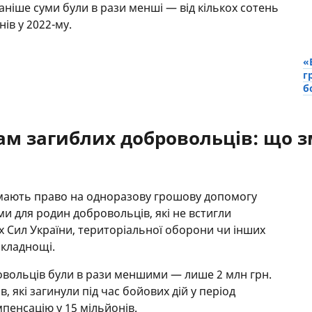
Раніше суми були в рази менші — від кількох сотень
ів у 2022-му.
«
г
б
м загиблих добровольців: що з
и мають право на одноразову грошову допомогу
ми для родин добровольців, які не встигли
х Сил України, територіальної оборони чи інших
складнощі.
овольців були в рази меншими — лише 2 млн грн.
, які загинули під час бойових дій у період
пенсацію у 15 мільйонів.