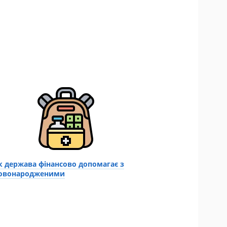
к держава фінансово допомагає з
овонародженими