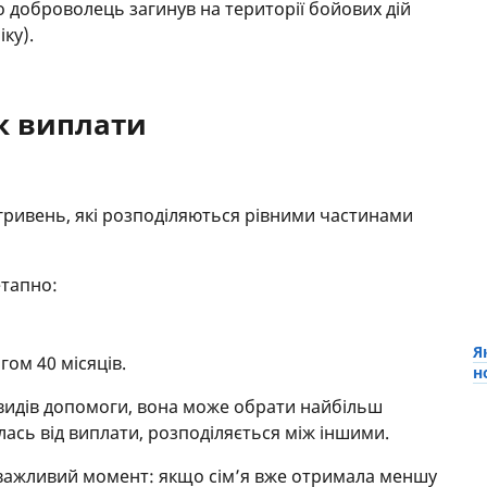
о доброволець загинув на території бойових дій
ку).
ок виплати
гривень, які розподіляються рівними частинами
етапно:
Я
ом 40 місяців.
н
 видів допомоги, вона може обрати найбільш
илась від виплати, розподіляється між іншими.
важливий момент: якщо сім’я вже отримала меншу