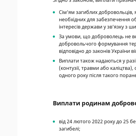
Згідно з законом, виплати призна
Сім’ям загиблих добровольців, 
необхідних для забезпечення об
інтересів держави у зв’язку з 
За умови, що доброволець не вс
добровольчого формування тер
відповідно до законів України 
Виплати також надаються у раз
(контузії, травми або каліцтва)
одного року після такого поран
Виплати родинам добровол
від 24 лютого 2022 року до 25 б
загибелі;