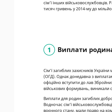
сім’ї інших військовослужбовців. 
тисяч гривень у 2014-му до мільйон
Виплати родина
Сім’ї загиблих захисників Україн
(ОГД). Однак донедавна з виплата
офіційно вступити до лав Збройни
військових формувань, виникали 
Виплати для родин загиблих добр
Водночас сім’ї військовослужбовців
воєнного стану, мали право на ком