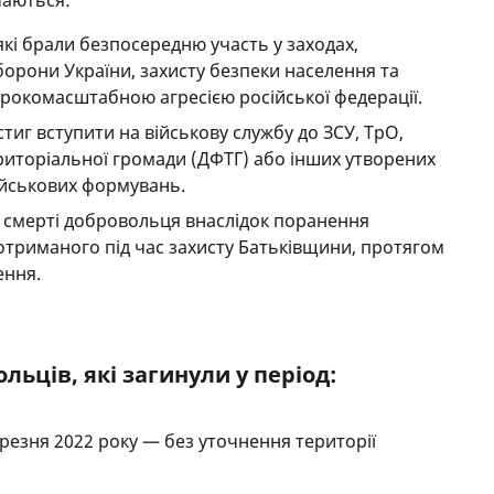
чаються:
які брали безпосередню участь у заходах,
орони України, захисту безпеки населення та
широкомасштабною агресією російської федерації.
тиг вступити на військову службу до ЗСУ, ТрО,
иторіальної громади (ДФТГ) або інших утворених
військових формувань.
і смерті добровольця внаслідок поранення
, отриманого під час захисту Батьківщини, протягом
ення.
ьців, які загинули у період:
ерезня 2022 року — без уточнення території