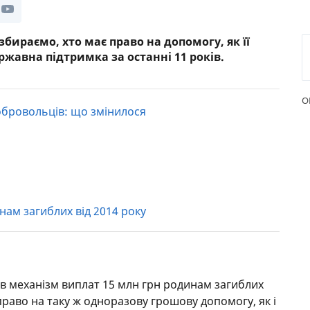
РЕЙТИНГ ДЕБЕТОВИХ
ПУТІВН
КАРТОК
СТРАХУ
збираємо, хто має право на допомогу, як її
жавна підтримка за останні 11 років.
ЩОМІСЯЧНИЙ ОГЛЯД
ВСІ СТР
КЕШБЕКУ
СТРАХОВ
О
ПУТІВНИКИ ПО
обровольців: що змінилося
БАНКІВСЬКИХ КАРТКАХ
ВІДГУКИ
КОМПАН
ДОСТАВК
КОНТАК
нам загиблих від 2014 року
див механізм виплат 15 млн грн родинам загиблих
раво на таку ж одноразову грошову допомогу, як і