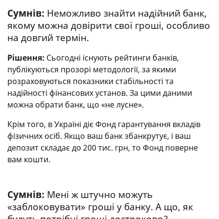
Сумнів:
Неможливо знайти надійний банк,
якому можна довірити свої гроші, особливо
на довгий термін.
Рішення:
Сьогодні існують рейтинги банків,
публікуються прозорі методології, за якими
розраховуються показники стабільності та
надійності фінансових установ. За цими даними
можна обрати банк, що «не лусне».
Крім того, в Україні діє Фонд гарантування вкладів
фізичних осіб. Якщо ваш банк збанкрутує, і ваш
депозит складає до 200 тис. грн, то Фонд поверне
вам кошти.
Сумнів:
Мені ж штучно можуть
«заблоковувати» гроші у банку. А що, як
будуть потрібні гроші достроково?