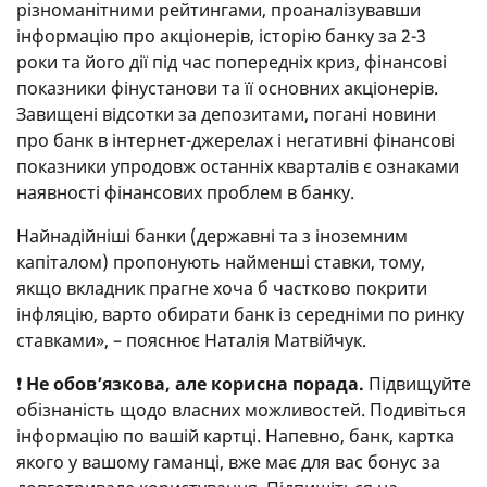
різноманітними рейтингами, проаналізувавши
інформацію про акціонерів, історію банку за 2-3
роки та його дії під час попередніх криз, фінансові
показники фінустанови та її основних акціонерів.
Завищені відсотки за депозитами, погані новини
про банк в інтернет-джерелах і негативні фінансові
показники упродовж останніх кварталів є ознаками
наявності фінансових проблем в банку.
Найнадійніші банки (державні та з іноземним
капіталом) пропонують найменші ставки, тому,
якщо вкладник прагне хоча б частково покрити
інфляцію, варто обирати банк із середніми по ринку
ставками», – пояснює Наталія Матвійчук.
❗
Не обов’язкова, але корисна порада.
Підвищуйте
обізнаність щодо власних можливостей. Подивіться
інформацію по вашій картці. Напевно, банк, картка
якого у вашому гаманці, вже має для вас бонус за