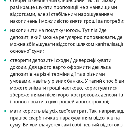
створити безпечний фінансовий тил. В такому
разі краще шукати пропозиції не з найвищими
відсотками, але зі стабільним нарощуванням
накопичень і можливістю зняти гроші за потреби;
накопичити на покупку чогось. Тут підійде
депозит, який можна регулярно поповнювати, де
можна збільшувати відсоток шляхом капіталізації
основної суми;
створити депозитні сходи / диверсифікувати
доходи. Для цього варто оформити декілька
депозитів на різні терміни дії та з різними
умовами, навіть у різних банках. У такий спосіб ви
можете знімати гроші частково, користуватися
збереженнями після короткострокових депозитів
і поповнювати з цих грошей довгострокові;
мати користь від усіх своїх витрат. Так, наприклад,
працює скарбничка з нарахуванням відсотків на
суму. Ви «виплачуєте» самі собі певний відсоток з