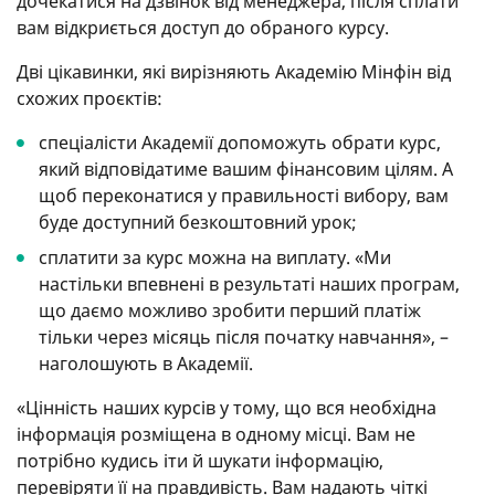
дочекатися на дзвінок від менеджера, після сплати
допоможуть інвестору-початківцю зробити
вам відкриється доступ до обраного курсу.
свої перші кроки на цьому шляху.
Дві цікавинки, які вирізняють Академію Мінфін від
Інвестування в ІРО
– ризику, а отже й
схожих проєктів:
прибутку більше. Окрім того, ви навчитеся
бачити перспективні компанії, що точно стане
спеціалісти Академії допоможуть обрати курс,
в пригоді на фондовому ринку.
який відповідатиме вашим фінансовим цілям. А
щоб переконатися у правильності вибору, вам
Інвестування в криптовалюти
доволі
буде доступний безкоштовний урок;
ризиковане, але й прибуткове. Ще 12 років
тому вартість Bitcoin ледве дотягувала до 1
сплатити за курс можна на виплату. «Ми
дол., а сьогодні один BTC коштує понад 23 тис.
настільки впевнені в результаті наших програм,
дол.
що даємо можливо зробити перший платіж
тільки через місяць після початку навчання», –
Інвестування через опціони
дозволить не
наголошують в Академії.
тільки захистити свої інвестиції, а й заробити
навіть на ринку, що просів.
«Цінність наших курсів у тому, що вся необхідна
інформація розміщена в одному місці. Вам не
потрібно кудись іти й шукати інформацію,
перевіряти її на правдивість. Вам надають чіткі