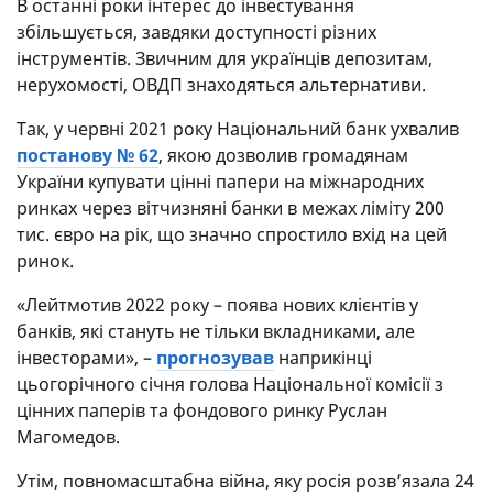
В останні роки інтерес до інвестування
збільшується, завдяки доступності різних
інструментів. Звичним для українців депозитам,
нерухомості, ОВДП знаходяться альтернативи.
Так, у червні 2021 року Національний банк ухвалив
постанову № 62
, якою дозволив громадянам
України купувати цінні папери на міжнародних
ринках через вітчизняні банки в межах ліміту 200
тис. євро на рік, що значно спростило вхід на цей
ринок.
«Лейтмотив 2022 року – поява нових клієнтів у
банків, які стануть не тільки вкладниками, але
інвесторами», –
прогнозував
наприкінці
цьогорічного січня голова Національної комісії з
цінних паперів та фондового ринку Руслан
Магомедов.
Утім, повномасштабна війна, яку росія розв’язала 24