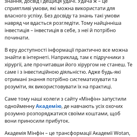
знання, досвід і дещиця удачі. Удача ж – це
сприятливі умови, які можна використати для
власного успіху. Без досвіду та знань такі умови
навряд чи вдасться розгледіти. Тому найцінніша
інвестиція – інвестиція в себе, з неї й потрібно
починати.
В еру доступності інформації практично все можна
знайти в інтернеті. Наприклад, там є підручники з
хірургії, але прочитавши його хірургом не станеш. Те
саме і з інвестиційною діяльністю. Адже будь-які
отримані знання потрібно систематизувати та
розуміти, як використовувати їх на практиці.
Саме тому наші колеги з сайту «Мінфін» запустили
однойменну
Академію
, де навчають усіх охочих
розумно розпоряджатися своїми коштами, щоб
вони приносили прибуток.
Академія Мінфін – це трансформації Академії Wotan,