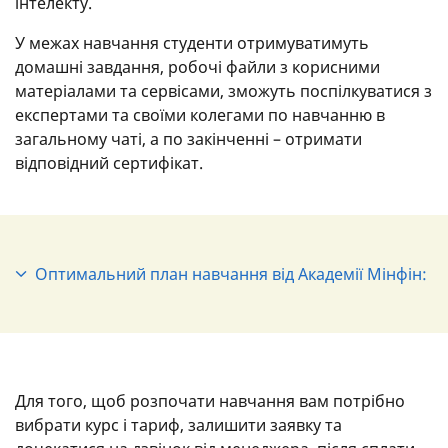
інтелекту.
У межах навчання студенти отримуватимуть
домашні завдання, робочі файли з корисними
матеріалами та сервісами, зможуть поспілкуватися з
експертами та своїми колегами по навчанню в
загальному чаті, а по закінченні – отримати
відповідний сертифікат.
Оптимальний план навчання від Академії Мінфін:
Фінансовий трамплін
, щоб зрозуміти, як
працюють фінанси й інвестиції загалом. Це
допоможе обрати свій інвесторський шлях.
Інвестування в ОВДП
, адже облігації
Для того, щоб розпочати навчання вам потрібно
державно позики є найменш ризиковим
вибрати курс і тариф, залишити заявку та
активом. Навички й знання, отримані на курсі,