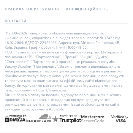
ПРАВИЛА КОРИСТУВАННЯ
КОНФІДЕНЦІЙНІСТЬ
КОНТАКТИ
© 2000–2026 Товариство з обмеженою відповідальністю
«Файненс.юа», свідоцтво на знак для товарів і послуг № 37423 від
16.02.2004, ЄДРПОУ 22929966. Адреса: вул. Миколи Грінченка, 4В,
Київ, Україна. Графік роботи: Пн–Пт 9:00–18:00.
ТОВ «Файненс.юа» – незалежний фінансовий портал. Матеріали з
позначками “Р”, “Партнерська”, “Промо”, “Акція”, “Думка”,
“Спецпроєкт”, “Партнерський проєкт” – це реклама, в розумінні
Закону України “Про рекламу”. За зміст реклами відповідальність
несе рекламодавець. Інформація на даній сторінці не є рекламою
банківських послуг. Верифіковану банком інформацію про продукти
та послуги можна подивитися на офіційному сайті відповідного
банку. Використання матеріалів і даних з сайту дозволено тільки з
гіперпосиланням https://finance.ua.
Ми не беремо плату за послуги підбору та порівняння фінансових
пропозицій в каталогах, і не надаємо послуги кредитування,
розміщення депозитів і страхування. Ваші особисті дані на сайті
захищені шифруванням AES-256.