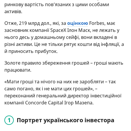
ринкову вартість пов’язаних з цими особами
активів.
Отже, 219 млрд дол., які, за
оцінкою
Forbes, має
засновник компанії SpaceX Ілон Маск, не лежать у
нього десь у домашньому сейфі, вони вкладені в
різні активи. Це не тільки рятує кошти від інфляції, а
й приносить прибуток.
Золоте правило збереження грошей – гроші мають
працювати.
«Мати гроші та нічого на них не заробляти – так
само погано, як і не мати цих грошей», –
переконаний генеральний директор інвестиційної
компанії Concorde Capital Ігор Мазепа.
Портрет українського інвестора