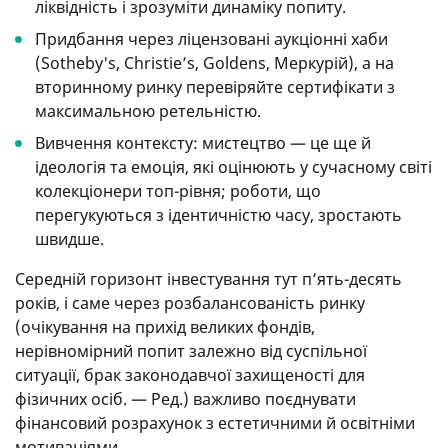
ліквідність і зрозуміти динаміку попиту.
Придбання через ліцензовані аукціонні хаби
(Sotheby's, Christie’s, Goldens, Меркурій), а на
вторинному ринку перевіряйте сертифікати з
максимальною ретельністю.
Вивчення контексту: мистецтво — це ще й
ідеологія та емоція, які оцінюють у сучасному світі
колекціонери топ-рівня; роботи, що
перегукуються з ідентичністю часу, зростають
швидше.
Середній горизонт інвестування тут п’ять-десять
років, і саме через розбалансованість ринку
(очікування на прихід великих фондів,
нерівномірний попит залежно від суспільної
ситуації, брак законодавчої захищеності для
фізичних осіб. — Ред.) важливо поєднувати
фінансовий розрахунок з естетичними й освітніми
мотиваціями.