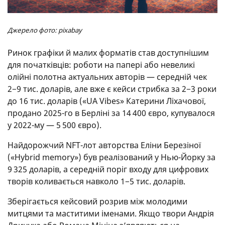
Джерело фото: pixabay
Ринок графіки й малих форматів став доступнішим
для початківців: роботи на папері або невеликі
олійні полотна актуальних авторів — середній чек
2−9 тис. доларів, але вже є кейси стрибка за 2−3 роки
до 16 тис. доларів («UA Vibes» Катерини Ліхачової,
продано 2025-го в Берліні за 14 400 євро, купувалося
у 2022-му — 5 500 євро).
Найдорожчий NFT-лот авторства Еліни Березіної
(«Hybrid memory») був реалізований у Нью-Йорку за
9 325 доларів, а середній поріг входу для цифрових
творів коливається навколо 1−5 тис. доларів.
Зберігається кейсовий розрив між молодими
митцями та маститими іменами. Якщо твори Андрія