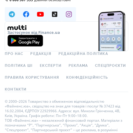
Застосунок від Finance.ua
ПРО НАС
РЕДАКЦІЯ
РЕДАКЦІЙНА ПОЛІТИКА
ПОЛІТИКА ШІ
ЕКСПЕРТИ
РЕКЛАМА
СПЕЦПРОЄКТИ
ПРАВИЛА КОРИСТУВАННЯ
КОНФІДЕНЦІЙНІСТЬ
КОНТАКТИ
© 2000–2026 Товариство з обмеженою відповідальністю
«Файненс.юа», свідоцтво на знак для товарів і послуг № 37423 від
16.02.2004, ЄДРПОУ 22929966. Адреса: вул. Миколи Грінченка, 4В,
Київ, Україна. Графік роботи: Пн–Пт 9:00–18:00.
ТОВ «Файненс.юа» – незалежний фінансовий портал. Матеріали з
позначками “Р”, “Партнерська”, “Промо”, “Акція”, “Думка”,
“Спецпроєкт”, “Партнерський проєкт” – це реклама, в розумінні