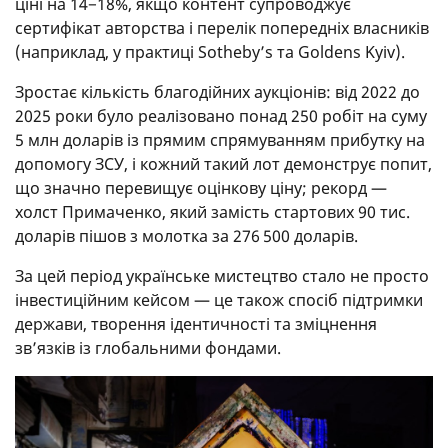
ціні на 14−18%, якщо контент супроводжує
сертифікат авторства і перелік попередніх власників
(наприклад, у практиці Sotheby’s та Goldens Kyiv).
Зростає кількість благодійних аукціонів: від 2022 до
2025 роки було реалізовано понад 250 робіт на суму
5 млн доларів із прямим спрямуванням прибутку на
допомогу ЗСУ, і кожний такий лот демонструє попит,
що значно перевищує оцінкову ціну; рекорд —
холст Примаченко, який замість стартових 90 тис.
доларів пішов з молотка за 276 500 доларів.
За цей період українське мистецтво стало не просто
інвестиційним кейсом — це також спосіб підтримки
держави, творення ідентичності та зміцнення
зв’язків із глобальними фондами.