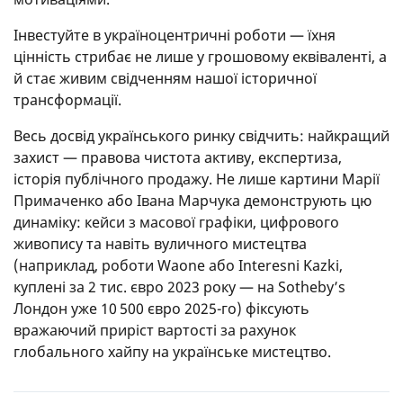
Інвестуйте в україноцентричні роботи — їхня
цінність стрибає не лише у грошовому еквіваленті, а
й стає живим свідченням нашої історичної
трансформації.
Весь досвід українського ринку свідчить: найкращий
захист — правова чистота активу, експертиза,
історія публічного продажу. Не лише картини Марії
Примаченко або Івана Марчука демонструють цю
динаміку: кейси з масової графіки, цифрового
живопису та навіть вуличного мистецтва
(наприклад, роботи Waone або Interesni Kazki,
куплені за 2 тис. євро 2023 року — на Sotheby’s
Лондон уже 10 500 євро 2025-го) фіксують
вражаючий приріст вартості за рахунок
глобального хайпу на українське мистецтво.