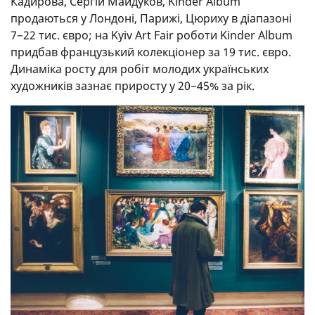
Кадирова, Сергій Майдуков, Kinder Album
продаються у Лондоні, Парижі, Цюриху в діапазоні
7−22 тис. євро; на Kyiv Art Fair роботи Kinder Album
придбав французький колекціонер за 19 тис. євро.
Динаміка росту для робіт молодих українських
художників зазнає приросту у 20−45% за рік.