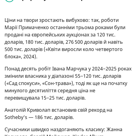
Ціни на твори зростають вибухово: так, роботи
Марії Примаченко останніми трьома роками були
продані на європейських аукціонах за 120 тис.
доларів, 180 тис. доларів, 276 500 доларів й навіть
500 тис. доларів («Квіти виросли коло четвертого
блока», 2024).
Понад десять робіт Івана Марчука у 2024−2025 роках
змінили власника у діапазоні 55−120 тис. доларів
(«Сад спокуси», «Сон-трава»), тоді як ще на початку
минулого десятиліття середня ціна не
перевищувала 15−25 тис. доларів.
Анатолій Криволап встановив свій рекорд на
Sotheby’s — 186 тис. доларів.
Сучасники швидко наздоганяють класику: Жанна