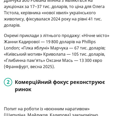
Дричука або Романа Мініна з’являються на
аукціонах за 17−37 тис. доларів, то ціна для Олега
Тістола, керівника «нової хвилі» українського
живопису, фіксувалася 2024 року на рівні 41 тис.
доларів.
Окремі приклади з літнього продажу: «Нічне місто»
Жанни Кадирової — 19 800 доларів на Phillips
London; «Гілка яблуні» Марчука — 67 тис. доларів;
«Київський мотив» Криволапа — 105 тис. доларів,
«Глибинна пам’ять» Оксани Мась — 13 300 євро
(Франкфурт, весна 2025).
Комерційний фокус реконструює
ринок
Попит на роботи із «воєнним наративом»
(Шипуліна, Майдуков, Кадирова) закономірно