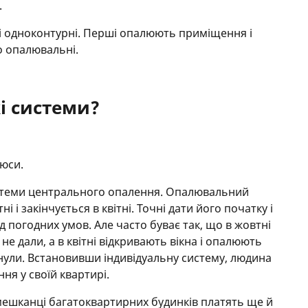
.
 і одноконтурні. Перші опалюють приміщення і
о опалювальні.
і системи?
люси.
истеми центрального опалення. Опалювальний
і і закінчується в квітні. Точні дати його початку і
д погодних умов. Але часто буває так, що в жовтні
е дали, а в квітні відкривають вікна і опалюють
нули. Встановивши індивідуальну систему, людина
ня у своїй квартирі.
 мешканці багатоквартирних будинків платять ще й