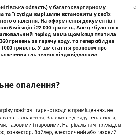
нігівська область) у багатоквартирному
О
РЕЙТИНГ ДЕБЕТОВИХ
ПУТІВН
а та її сусіди вирішили встановити у своїх
КАРТОК
СТРАХУ
ного опалення. На оформлення документів і
о 6 місяців і 22 000 гривень. Але це було того
ЩОМІСЯЧНИЙ ОГЛЯД
ВСІ СТР
опалювальний період мама щомісяця платила
КЕШБЕКУ
 360 гривень за гарячу воду, то тепер обидва
СТРАХОВ
ПУТІВНИКИ ПО
000 гривень. У цій статті я розповім про
БАНКІВСЬКИХ КАРТКАХ
ВІДГУКИ
дключення так званої «індивідуалки».
КОМПАН
ДОСТАВК
ьне опалення?
КОНТАК
ріву повітря і гарячої води в приміщеннях, не
ованого опалення. Залежно від виду теплоносія,
ми, газовими і паровими. Нагрівальним приладом
ос, конвектор, бойлер, електричний або газовий