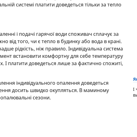
уальній системі платити доведеться тільки за тепло
ленні і подачі гарячої води споживач сплачує за
 від того, чи є тепло в будинку або вода в крані.
–радше рідкість, ніж правило. Індивідуальна система
омент встановити комфортну для себе температуру
ах. І платити доведеться лише за фактично спожиті,
Я
влення індивідуального опалення доведеться
І
ладення досить швидко окупляться. В маминому
в
а опалювальні сезони.
я