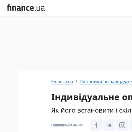
Finance.ua
Путівники по заощадж
Індивідуальне о
Як його встановити і скі
Підпишіться на нас: