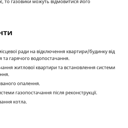
має, то газовики можуть відмовитися його
енти
ісцевої ради на відключення квартири/будинку від
 та гарячого водопостачання.
ачання житлової квартири та встановлення системи
ння.
ованого опалення.
истеми газопостачання після реконструкції.
вання котла.