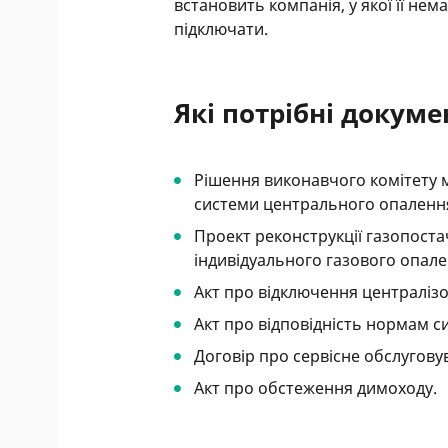
встановить компанія, у якої її не
підключати.
Які потрібні докум
Рішення виконавчого комітету м
системи центрального опалення
Проект реконструкції газопост
індивідуального газового опале
Акт про відключення централіз
Акт про відповідність нормам с
Договір про сервісне обслугову
Акт про обстеження димоходу.