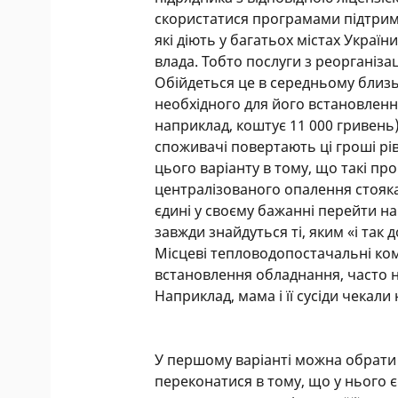
скористатися програмами підтрим
які діють у багатьох містах Україн
влада. Тобто послуги з реорганіза
Обійдеться це в середньому близь
необхідного для його встановлен
наприклад, коштує 11 000 гривень)
споживачі повертають ці гроші рі
цього варіанту в тому, що такі пр
централізованого опалення стояка, 
єдині у своєму бажанні перейти н
завжди знайдуться ті, яким «і так 
Місцеві тепловодопостачальні комп
встановлення обладнання, часто н
Наприклад, мама і її сусіди чекали 
У першому варіанті можна обрати 
переконатися в тому, що у нього є