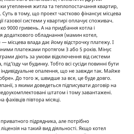
ки утеплення житла та теплопостачання квартир,
и. Суть в тому, що проект частково фінансує місцева
ції газової системи у квартирі оплачує споживач.
ко 9000 гривень. А на придбання котла і
ня додаткового обладнання (мамин котел,
 — місцева влада дає йому відстрочку платежу. І
вними платежами протягом 3 або 5 років. Мінус
ограми діють за умови відключення від системи
під'їзду чи будинку. Тобто всі сусіди повинні бути
а індивідуальне опалення, що не завжди так. Майже
добре». До того ж, швидше за все, це буде довго.
анії, з якими доведеться підписувати договір на
едоукомплектовані штатом і тому завантажені.
на фахівців півтора місяці.
приватного підрядника, але потрібно
 ліцензія на такий вид діяльності. Якщо котел