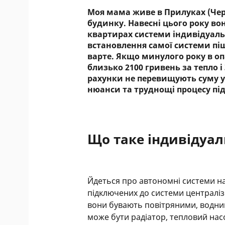
Моя мама живе в Прилуках (Чер
будинку. Навесні цього року вон
квартирах системи індивідуаль
встановлення самої системи пішл
варте. Якщо минулого року в 
близько 2100 гривень за тепло і
рахунки не перевищують суму у 1
нюанси та труднощі процесу пі
Що таке індивідуал
Йдеться про автономні системи наг
підключених до системи централіз
вони бувають повітряними, водни
може бути радіатор, тепловий нас