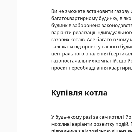
Ви не зможете встановити газову 
багатоквартирному будинку, в яком
будинків заборонена законодавств
варіанти реалізації індивідуальн
газових котлів. Але багато в чому 
залежати від проекту вашого буди
центрального опалення (вертикаль
газопостачальних компаній, що йо
проект переобладнання квартири
Купівля котла
У будь-якому разі за сам котел і 
можливі варіанти розвитку подій
підрядника з відповідною ліцензіє