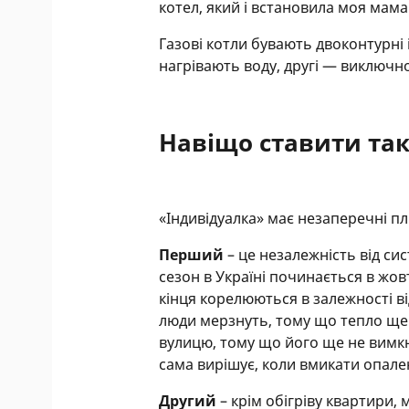
котел, який і встановила моя мама
Газові котли бувають двоконтурні
нагрівають воду, другі — виключн
Навіщо ставити так
«Індивідуалка» має незаперечні п
Перший
– це незалежність від с
сезон в Україні починається в жовтн
кінця корелюються в залежності ві
люди мерзнуть, тому що тепло ще н
вулицю, тому що його ще не вимк
сама вирішує, коли вмикати опален
Другий
– крім обігріву квартири,