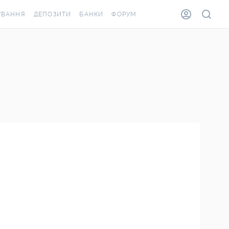
УВАННЯ
ДЕПОЗИТИ
БАНКИ
ФОРУМ
ВІЛКА
ВСІ ДЕПОЗИТИ
ВСІ БАНКИ
ВАННЯ ЖИТЛА ВІД
ДЕПОЗИТИ В USD
ВІДГУКИ ПРО БАНКИ
А ШАХЕДІВ
ДЕПОЗИТИ В EUR
МІКРОФІНАНСОВІ
АХОВКА ЗА КОРДОН
ОРГАНІЗАЦІЇ
БОНУС ДО ДЕПОЗИТІВ
ВІДГУКИ ПРО МФО
УМОВИ АКЦІЇ
КАРТА
ПИТАННЯ ТА ВІДПОВІДІ
ОННА ВІНЬЄТКА
ДЕПОЗИТНИЙ КАЛЬКУЛЯТОР
Я СПІВРОБІТНИКІВ
ПУТІВНИКИ ПО
ASSISTANCE
ЗАОЩАДЖЕННЯМ
ВАННЯ ВІД
ИХ ВИПАДКІВ