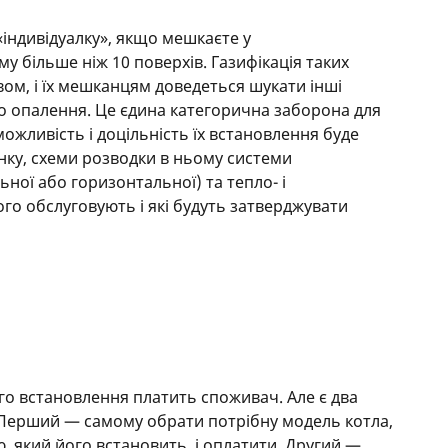
«індивідуалку», якщо мешкаєте у
у більше ніж 10 поверхів. Газифікація таких
ом, і їх мешканцям доведеться шукати інші
ого опалення. Це єдина категорична заборона для
можливість і доцільність їх встановлення буде
нку, схеми розводки в ньому системи
ної або горизонтальної) та тепло- і
го обслуговують і які будуть затверджувати
.
його встановлення платить споживач. Але є два
. Перший — самому обрати потрібну модель котла,
ю, який його встановить, і оплатити. Другий —