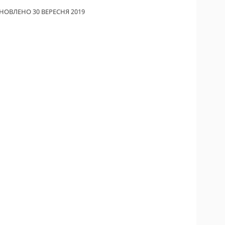
НОВЛЕНО 30 ВЕРЕСНЯ 2019
ИКИ ПО
ВАННЮ
АХОВІ ПОЛІСИ
І КОМПАНІЇ
 ПРО СТРАХОВІ
ІЇ
А І ОПЛАТА
ТИ