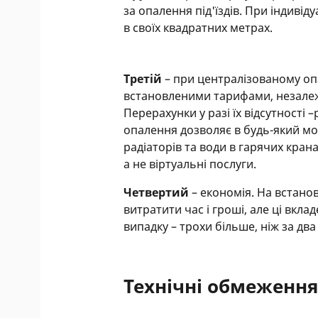
за опалення під'їздів. При індивід
в своїх квадратних метрах.
Третій
– при централізованому опа
встановленими тарифами, незалежно
Перерахунки у разі їх відсутності 
опалення дозволяє в будь-який м
радіаторів та води в гарячих кран
а не віртуальні послуги.
Четвертий
– економія. На встано
витратити час і гроші, але ці вк
випадку – трохи більше, ніж за дв
Технічні обмеженн