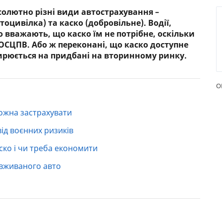
солютно різні види автострахування –
РЕЙТИНГ ДЕБЕТОВИХ
ПУТІВН
оцивілка) та каско (добровільне). Водії,
КАРТОК
СТРАХУ
 вважають, що каско їм не потрібне, оскільки
ОСЦПВ. Або ж переконані, що каско доступне
ЩОМІСЯЧНИЙ ОГЛЯД
ВСІ СТР
ирюється на придбані на вторинному ринку.
КЕШБЕКУ
СТРАХОВ
ПУТІВНИКИ ПО
БАНКІВСЬКИХ КАРТКАХ
ВІДГУКИ
О
КОМПАН
можна застрахувати
ДОСТАВК
ід воєнних ризиків
КОНТАК
аско і чи треба економити
 вживаного авто