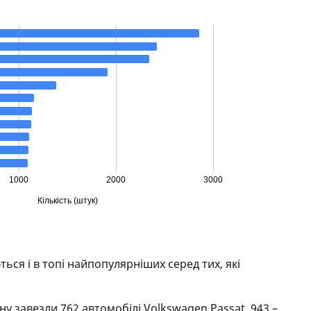
ться і в топі найпопулярніших серед тих, які
їну завезли 762 автомобілі Volkswagen Passat, 943 –