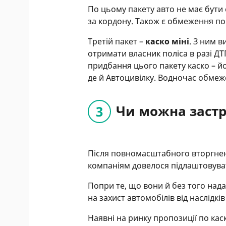
По цьому пакету авто не має бути 
за кордону. Також є обмеження по в
Третій пакет –
каско міні
. З ним в
отримати власник поліса в разі ДТП,
придбання цього пакету каско – йо
де й Автоцивілку. Водночас обмеже
Чи можна застр
Після повномасштабного вторгненн
компаніям довелося підлаштовуват
Попри те, що вони й без того над
на захист автомобілів від наслідків
Наявні на ринку пропозиції по ка