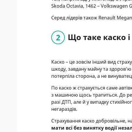
Skoda Octavia, 1462 – Volkswagen G
Серед лідерів також Renault Megane
Що таке каско 
Каско – це зовсім інший вид стра
шкоду, завдану майну та здоров’ю 
потерпіла сторона, а не винуватець
По каско ж страхується саме автів
з машиною щось трапиться. До ре
разі ДТП, але й у випадку стихійн
негараздів.
Страхування каско добровільне, на
мати всі без винятку водії неза