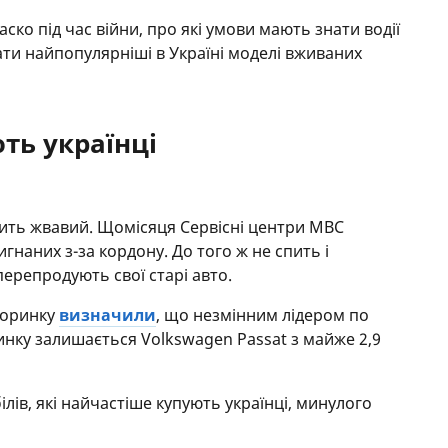
аско під час війни, про які умови мають знати водії
ати найпопулярніші в Україні моделі вживаних
ть українці
сить жвавий. Щомісяця Сервісні центри МВС
гнаних з-за кордону. До того ж не спить і
перепродують свої старі авто.
торинку
визначили
, що незмінним лідером по
нку залишається Volkswagen Passat з майже 2,9
лів, які найчастіше купують українці, минулого