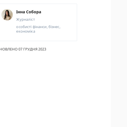
ИКИ ПО
Інна Собора
ВАННЮ
Журналіст
АХОВІ ПОЛІСИ
особисті фінанси, бізнес,
економіка
І КОМПАНІЇ
 ПРО СТРАХОВІ
НОВЛЕНО 07 ГРУДНЯ 2023
ІЇ
А І ОПЛАТА
ТИ