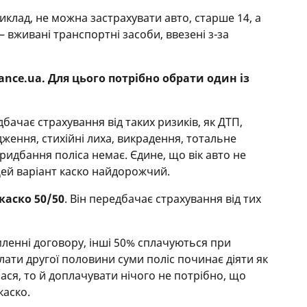
иклад, не можна застрахувати авто, старше 14, а
 – вживані транспортні засоби, ввезені з-за
ance.ua. Для цього потрібно обрати один із
бачає страхування від таких ризиків, як ДТП,
дження, стихійні лиха, викрадення, тотальне
идбання поліса немає. Єдине, що вік авто не
Цей варіант каско найдорожчий.
каско 50/50
. Він передбачає страхування від тих
ленні договору, інші 50% сплачуються при
плати другої половини суми поліс починає діяти як
ася, то й доплачувати нічого не потрібно, що
каско.