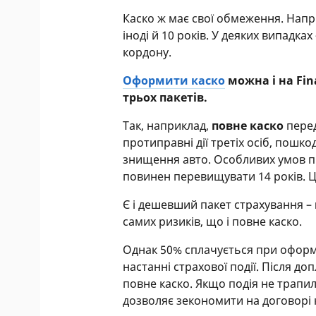
Каско ж має свої обмеження. Напр
іноді й 10 років. У деяких випадках
кордону.
Оформити каско
можна і на Fin
трьох пакетів.
Так, наприклад,
повне каско
перед
протиправні дії третіх осіб, пошко
знищення авто. Особливих умов пр
повинен перевищувати 14 років. 
Є і дешевший пакет страхування –
самих ризиків, що і повне каско.
Однак 50% сплачується при оформ
настанні страхової події. Після до
повне каско. Якщо подія не трапил
дозволяє зекономити на договорі 