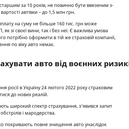
старшим за 10 років, не повинно бути ввезеним з-
артості автівки – до 1,5 млн грн.
иплату на суму не більше 160 тис. грн може
 як зі своєї вини, так і без неї. Є важлива умова
го потрібно оформити в тій же страховій компанії,
ння по віку авто немає.
ахувати авто від воєнних ризик
я росії в Україну 24 лютого 2022 року страховим
ися до нових реалій.
ають широкий спектр страхування, з’явився запит
 обстрілів і мародерства.
ско покривають повне знищення авто унаслідок