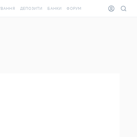
УВАННЯ
ДЕПОЗИТИ
БАНКИ
ФОРУМ
ВІЛКА
ВСІ ДЕПОЗИТИ
ВСІ БАНКИ
ВАННЯ ЖИТЛА ВІД
ДЕПОЗИТИ В USD
ВІДГУКИ ПРО БАНКИ
А ШАХЕДІВ
ДЕПОЗИТИ В EUR
МІКРОФІНАНСОВІ
АХОВКА ЗА КОРДОН
ОРГАНІЗАЦІЇ
БОНУС ДО ДЕПОЗИТІВ
ВІДГУКИ ПРО МФО
УМОВИ АКЦІЇ
КАРТА
ПИТАННЯ ТА ВІДПОВІДІ
ОННА ВІНЬЄТКА
ДЕПОЗИТНИЙ КАЛЬКУЛЯТОР
Я СПІВРОБІТНИКІВ
ПУТІВНИКИ ПО
ASSISTANCE
ЗАОЩАДЖЕННЯМ
ВАННЯ ВІД
ИХ ВИПАДКІВ