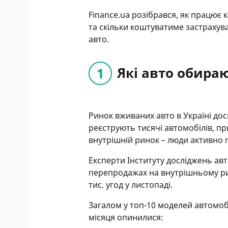
Finance.ua розібрався, як працює к
та скільки коштуватиме застрахув
авто.
Які авто обираю
Ринок вживаних авто в Україні до
реєструють тисячі автомобілів, при
внутрішній ринок – люди активно 
Експерти Інституту досліджень ав
перепродажах на внутрішньому ри
тис. угод у листопаді.
Загалом у топ-10 моделей автомобі
місяця опинилися: