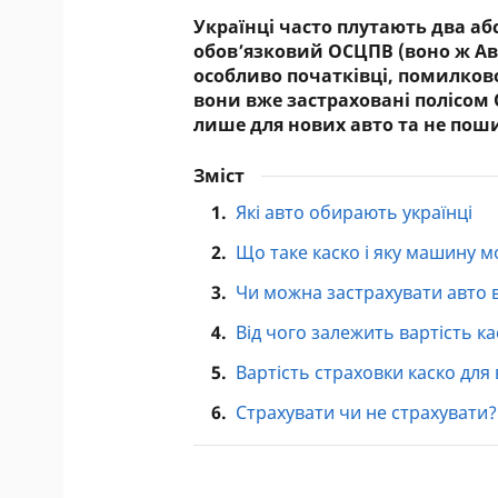
Українці часто плутають два аб
обов’язковий ОСЦПВ (воно ж Авт
особливо початківці, помилково
вони вже застраховані полісом 
лише для нових авто та не пош
Зміст
1.
Які авто обирають українці
2.
Що таке каско і яку машину 
3.
Чи можна застрахувати авто в
4.
Від чого залежить вартість к
5.
Вартість страховки каско для
6.
Страхувати чи не страхувати?