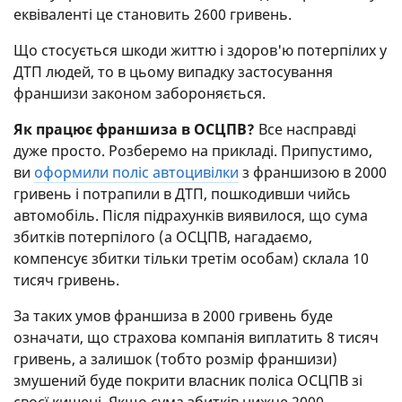
еквіваленті це становить 2600 гривень.
Що стосується шкоди життю і здоров'ю потерпілих у
ДТП людей, то в цьому випадку застосування
франшизи законом забороняється.
Як працює франшиза в ОСЦПВ?
Все насправді
дуже просто. Розберемо на прикладі. Припустимо,
ви
оформили поліс автоцивілки
з франшизою в 2000
гривень і потрапили в ДТП, пошкодивши чийсь
автомобіль. Після підрахунків виявилося, що сума
збитків потерпілого (а ОСЦПВ, нагадаємо,
компенсує збитки тільки третім особам) склала 10
тисяч гривень.
За таких умов франшиза в 2000 гривень буде
означати, що страхова компанія виплатить 8 тисяч
гривень, а залишок (тобто розмір франшизи)
змушений буде покрити власник поліса ОСЦПВ зі