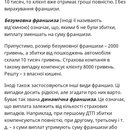
10 тисяч, то клієнт вже отримає гроші повністю. І без
вирахування франшизи.
Безумовна франшиза
(іноді її називають
від’ємною) означає, що, якими б не були збитки,
виплату зменшать на суму франшизи.
Припустимо, розмір безумовної франшизи – 2000
гривень, а збитки від пошкоджень автомобіля
склали 10 тисяч гривень. Страхова компанія в
такому випадку компенсує клієнту 8000 гривень.
Решту – з власної кишені.
Іноді також застосовуються інші види франшиз. Ці
випадки досить рідкісні, але згадати про них варто.
Буває так звана
динамічна франшиза
. Це означає,
що виплата залежить від кількості страхових
випадків. Наприклад, при першому ДТП збитки
компенсуються повністю, при другому, третьому і т.
д. – з суми виплат утримують суму франшизи або