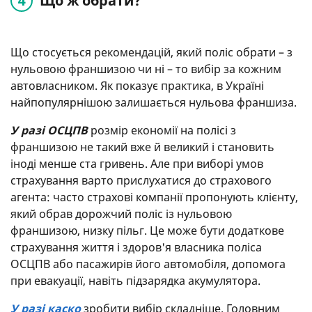
Що ж обрати?
Що стосується рекомендацій, який поліс обрати – з
нульовою франшизою чи ні – то вибір за кожним
автовласником. Як показує практика, в Україні
найпопулярнішою залишається нульова франшиза.
У разі ОСЦПВ
розмір економії на полісі з
франшизою не такий вже й великий і становить
іноді менше ста гривень. Але при виборі умов
страхування варто прислухатися до страхового
агента: часто страхові компанії пропонують клієнту,
який обрав дорожчий поліс із нульовою
франшизою, низку пільг. Це може бути додаткове
страхування життя і здоров'я власника поліса
ОСЦПВ або пасажирів його автомобіля, допомога
при евакуації, навіть підзарядка акумулятора.
У разі каско
зробити вибір складніше. Головним