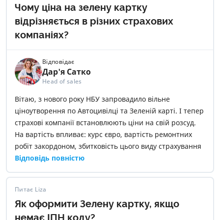
Чому ціна на зелену картку
відрізняється в різних страхових
компаніях?
Відповідає
Дар'я Сатко
Head of sales
Вітаю, з нового року НБУ запровадило вільне
ціноутворення по Автоцивілці та Зеленій карті. І тепер
страхові компанії встановлюють ціни на свій розсуд.
На вартість впливає: курс євро, вартість ремонтних
робіт закордоном, збитковість цього виду страхування
в обраній страховій компанії
Відповідь повністю
Питає Liza
Як оформити Зелену картку, якщо
немає ІПН коду?