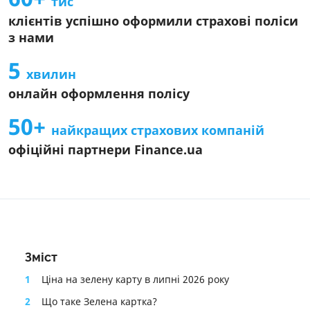
тис
Інформація про агента
клієнтів успішно оформили страхові поліси
Інформація про СК
з нами
Інформаційний документ про стандартний страховий
продукт
5
хвилин
Інформація про страховий продукт
онлайн оформлення полісу
50+
найкращих страхових компаній
офіційні партнери Finance.ua
Зміст
1
Ціна на зелену карту в липні 2026 року
2
Що таке Зелена картка?