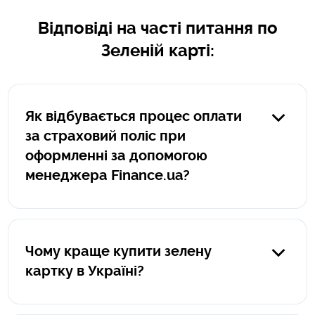
Відповіді на часті питання по
Зеленій карті:
Як відбувається процес оплати
за страховий поліс при
оформленні за допомогою
менеджера Finance.ua?
Якщо поліс оформляється менеджером Finance.ua,
оплата за такий поліс здійснюється клієнтом на
захищенному сервісі portmone.com. Пряме посилання
Чому краще купити зелену
на оплату формує менеджер Finance.ua, посилання
картку в Україні?
завжди починається так: https:/pay.finance.ua/унікальний
номер. При оплаті на portmone.com ваші данні захищені
Це як мінімум вигідніше. Вартість зеленої картки в
та не передаються третім особам.