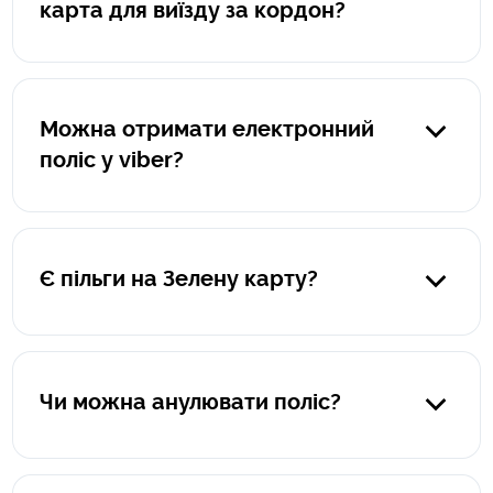
карта для виїзду за кордон?
Поліс оформлюється на автомобіль, а не на водія.
Можна отримати електронний
поліс у viber?
Так, звісно. Після оформлення ви отримаєте на viber
електроний поліс в pdf-форматі, а також памʼятку "Що
робити при настанні страхової події за кордоном".
Є пільги на Зелену карту?
На жаль, пільг на страхування автомобіля для виїзду за
кордон не передбачено.
Чи можна анулювати поліс?
Анулювати можна лише поліси зеленої картки, які були
оформленні на термін від 2 місяців до 1 року. Поліси, що