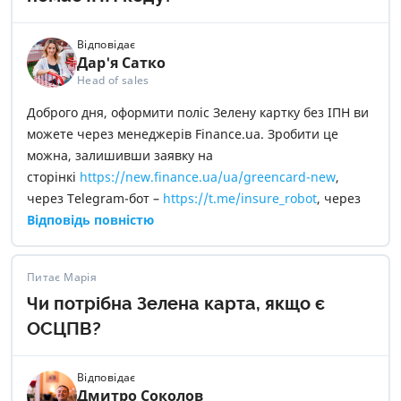
Відповідає
Дар'я Сатко
Head of sales
Доброго дня, оформити поліс Зелену картку без ІПН ви
можете через менеджерів Finance.ua. Зробити це
можна, залишивши заявку на
сторінкі
https://new.finance.ua/ua/greencard-new
,
через Telegram-бот –
https://t.me/insure_robot
, через
e-mail –
Відповідь повністю
insurance@mail.finance.ua
або
зателефонувавши за номером –
0 800 307 555
.
Питає Марія
Чи потрібна Зелена карта, якщо є
ОСЦПВ?
Відповідає
Дмитро Соколов