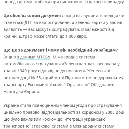
перед третіми особами при виникненні страхового випадку.
Це обов’язковий документ:
якщо вас зупинить поліція чи
станеться ДТП за вашої провини, а зеленої картки у вас не
виявлять — вас можуть оштрафувати. В залежності від
країни, штраф може сягати до 1 000 євро.
Що це за документ і чому він необхідний Українцям?
Згідно
з даними МТСБУ
, Міжнародна система
автомобільного страхування «Зелена картка» заснована у
травні 1949 року відповідно до положень Женевської
рекомендації № 35, прийнятої Підкомітетом по дорожньому
транспорту Економічної комісії Організації Об’єднаних
Націй для Європи.
Україна стала повноцінним членом угоди про
страхування
цивільно правової відповідальності за кордоном
у 2005 році,
що було важливим кроком до інтеграції української
транспортної страхової системи в міжнародну систему