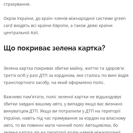
страхування.
Окрім України, до
країн членів міжнародної системи green
card
входять всі країни Європи, а також деякі країни
центральної Азії.
Що покриває зелена картка?
Зелена картка покриває збитки майну, життю та здоровʼю
третіх осіб у разі ДТП за кордоном, яке сталось по вині водія
транспортного засобу, на який оформлено поліс.
Важливо памʼятати, поліс зеленої картки не відшкодовує
збитки завдані вашому авто, у випадку якщо вас визнано
винуватцем ДТП. Якщо ви потрапили у ДТП на території
України, навіть під час прямування за кордон на власному
авто, то ви повинні мати чинний поліс Автоцивілки, бо
зелена картка діє на території країн членів міжнародної