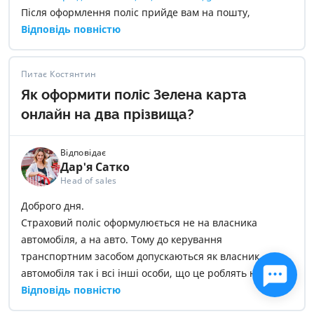
Після оформлення поліс прийде вам на пошту,
достатньо буде мати його електронну версію в
Відповідь повністю
телефоні.
Питає Костянтин
Як оформити поліс Зелена карта
онлайн на два прізвища?
Відповідає
Дар'я Сатко
Head of sales
Доброго дня.
Страховий поліс оформулюється не на власника
автомобіля, а на авто. Тому до керування
транспортним засобом допускаються як власник
автомобіля так і всі інші особи, що це роблять на
законних підставах. Тому якщо страхування Зелена
Відповідь повністю
картка оформлена на вас – дія страхування буде