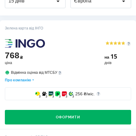
15 днів
Європа
Зелена карта від ІНГО
768
15
на
₴
ціна
днів
Відмінна оцінка від МТСБУ
Про компанію
256
₴/міс.
3
3
3
3
3
3
ОФОРМИТИ
Хто вибирає страхову компанію ІНГО?