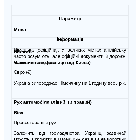
Параметр
Мова
Інформація
Німецька (офіційна). У великих містах англійську
Валюта
часто розуміють, але офіційні документи й дорожні
знаки — німецькою.
Часовий пояс (різниця від Києва)
Євро (€)
Україна випереджає Німеччину на 1 годину весь рік.
Рух автомобіля (лівий чи правий)
Віза
Правосторонній рух
Залежить від громадянства. Українці зазвичай
можуть в’їжджати в Німеччину без візи на короткий