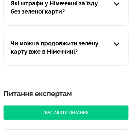
Які штрафи у Німеччині за їзду
зеленої карти.
без зеленої карти?
У Німеччині машина без страховки – суворе порушення
закону, що тягне ув'язнення до 6 місяців, а також штраф
за рішенням суду.
Чи можна продовжити зелену
карту вже в Німеччині?
Ви можете придбати новий страховий поліс в українській
страховій компанії.
Питання експертам
ПОСТАВИТИ ПИТАННЯ