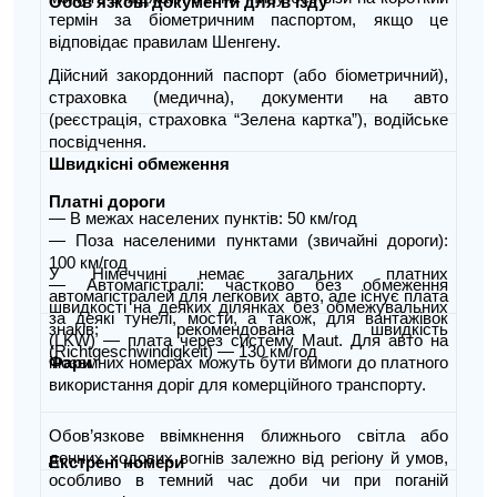
Обов’язкові документи для в’їзду
термін за біометричним паспортом, якщо це
відповідає правилам Шенгену.
Дійсний закордонний паспорт (або біометричний),
страховка (медична), документи на авто
(реєстрація, страховка “Зелена картка”), водійське
посвідчення.
Швидкісні обмеження
Платні дороги
— В межах населених пунктів: 50 км/год
— Поза населеними пунктами (звичайні дороги):
100 км/год
У Німеччині немає загальних платних
— Автомагістралі: частково без обмеження
автомагістралей для легкових авто, але існує плата
швидкості на деяких ділянках без обмежувальних
за деякі тунелі, мости, а також, для вантажівок
знаків; рекомендована швидкість
(LKW) — плата через систему Maut. Для авто на
(Richtgeschwindigkeit) — 130 км/год
іноземних номерах можуть бути вимоги до платного
Фари
використання доріг для комерційного транспорту.
Обов’язкове ввімкнен­ня ближнього світла або
денних ходових вогнів залежно від регіону й умов,
Екстрені номери
особливо в темний час доби чи при поганій