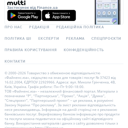
Застосунок від Finance.ua
ПРО НАС
РЕДАКЦІЯ
РЕДАКЦІЙНА ПОЛІТИКА
ПОЛІТИКА ШІ
ЕКСПЕРТИ
РЕКЛАМА
СПЕЦПРОЄКТИ
ПРАВИЛА КОРИСТУВАННЯ
КОНФІДЕНЦІЙНІСТЬ
КОНТАКТИ
© 2000–2026 Товариство з обмеженою відповідальністю
«Файненс.юа», свідоцтво на знак для товарів і послуг № 37423 від
16.02.2004, ЄДРПОУ 22929966. Адреса: вул. Миколи Грінченка, 4В,
Київ, Україна. Графік роботи: Пн–Пт 9:00–18:00.
ТОВ «Файненс.юа» – незалежний фінансовий портал. Матеріали з
позначками “Р”, “Партнерська”, “Промо”, “Акція”, “Думка”,
“Спецпроєкт”, “Партнерський проєкт” – це реклама, в розумінні
Закону України “Про рекламу”. За зміст реклами відповідальність
несе рекламодавець. Інформація на даній сторінці не є рекламою
банківських послуг. Верифіковану банком інформацію про продукти
та послуги можна подивитися на офіційному сайті відповідного
банку. Використання матеріалів і даних з сайту дозволено тільки з
гіперпосиланням https://finance.ua.