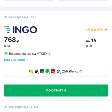
Зелена карта від ІНГО
768
15
на
₴
ціна
днів
Відмінна оцінка від МТСБУ
Про компанію
256
₴/міс.
3
3
3
3
3
3
ОФОРМИТИ
Хто вибирає страхову компанію ІНГО?
Зелена карта від СГ ТАС
Компанію вибирають клієнти, для яких важлива стабільність,