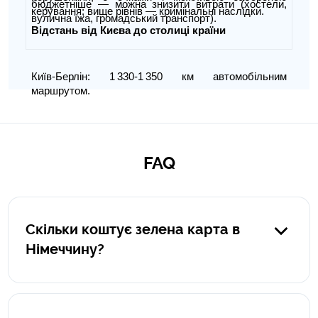
бюджетніше — можна знизити витрати (хостели,
керування; вище рівнів — кримінальні наслідки.
вулична їжа, громадський транспорт).
Відстань від Києва до столиці країни
Київ-Берлін: 1 330‑1 350 км автомобільним
маршрутом.
FAQ
Скільки коштує зелена карта в
Німеччину?
Ціна зеленої карти розраховується для кожного авто
окремо. Дізнатись ціну для свого типу транспорту ви
можете за допомогою нашого онлайн калькулятора для