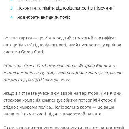
Інформація про СК
3
Покриття та ліміти відповідальності в Німеччині
Інформаційний документ про стандартний страховий
4
Як вибрати вигідний поліс
продукт
Інформація про страховий продукт
Зелена картка — це міжнародний страховий сертифікат
автоцивільної відповідальності, який визнається у країнах
системи Green Card.
*Система Green Card охоплює понад 48 країн Європи та
інших регіонів світу, тому зелена картка гарантує страхове
покриття у разі ДТП за кордоном.
Якщо ви станете учасником аварії на території Німеччини,
страхова компанія компенсує збитки потерпілій стороні
згідно з умовами поліса. Поліс зелена карта — це ваша
впевненість у захисті під час подорожей на авто.
Отже, якщо ви плануєте подорожувати на авто на території