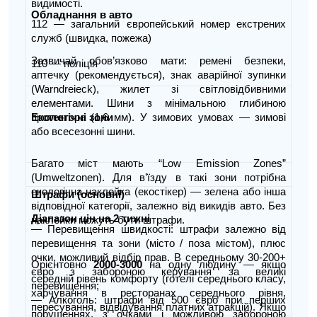
видимості.
Обладнання в авто
112 — загальний європейський номер екстрених
служб (швидка, пожежа)
Зазвичай обов’язково мати: ремені безпеки,
110 — поліція
аптечку (рекомендується), знак аварійної зупинки
(Warndreieck), жилет зі світловідбивними
елементами. Шини з мінімальною глибиною
протектора (1,6 мм). У зимових умовах — зимові
Екологічні зони
або всесезонні шини.
Багато міст мають “Low Emission Zones”
(Umweltzonen). Для в’їзду в такі зони потрібна
екологічна наклейка (екостікер) — зелена або інша
Штрафи (основні)
відповідної категорії, залежно від викидів авто. Без
Діапазон цін на 2 тижні
наклейки можуть бути штрафи.
— Перевищення швидкості: штрафи залежно від
перевищення та зони (місто / поза містом), плюс
очки, можливий відбір прав. В середньому 30-200+
Орієнтовно
2000
‑3000
на одну людину — якщо
євро з забороною керування за великі
середній рівень комфорту (готелі середнього класу,
перевищення;
харчування в ресторанах середнього рівня,
— Алкоголь: штрафи від 500 євро при перших
пересування, відвідування платних атракцій). Якщо
порушеннях, з очками і можливою забороною