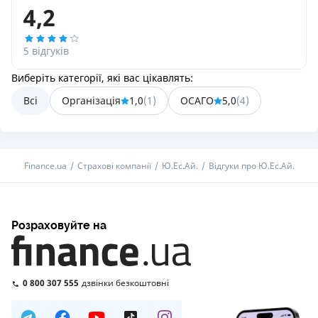
4,2
5 відгуків
Виберіть категорії, які вас цікавлять:
Всі
Організація
1,0
(
1
)
ОСАГО
5,0
(
4
)
Finance.ua
Страхові компанії
Ю.Ес.Ай.
Відгуки про Ю.Ес.Ай.
Розраховуйте на
0 800 307 555
дзвінки безкоштовні