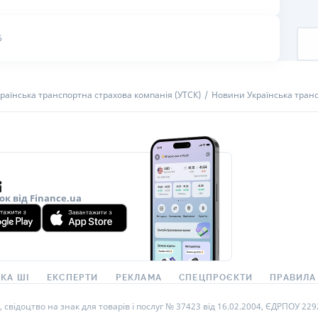
РЕЙТИНГ ДЕБЕТОВИХ
ПУТІВНИ
КАРТОК
СТРАХУ
6
ЩОМІСЯЧНИЙ ОГЛЯД
ВСІ СТРА
КЕШБЕКУ
СТРАХОВ
раїнська транспортна страхова компанія (УТСК)
Новини Українська транс
ПУТІВНИКИ ПО
БАНКІВСЬКИХ КАРТКАХ
ВІДГУКИ
КОМПАНІ
ДОСТАВК
КОНТАКТ
ок від Finance.ua
КА ШІ
ЕКСПЕРТИ
РЕКЛАМА
СПЕЦПРОЄКТИ
ПРАВИЛА
ідоцтво на знак для товарів і послуг № 37423 від 16.02.2004, ЄДРПОУ 22929