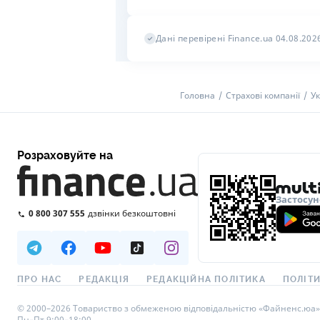
Дані перевірені Finance.ua 04.08.202
Головна
Страхові компанії
Ук
Розраховуйте на
Застосун
0 800 307 555
дзвінки безкоштовні
ПРО НАС
РЕДАКЦІЯ
РЕДАКЦІЙНА ПОЛІТИКА
ПОЛІТИ
© 2000–2026 Товариство з обмеженою відповідальністю «Файненс.юа», св
Пн–Пт 9:00–18:00.