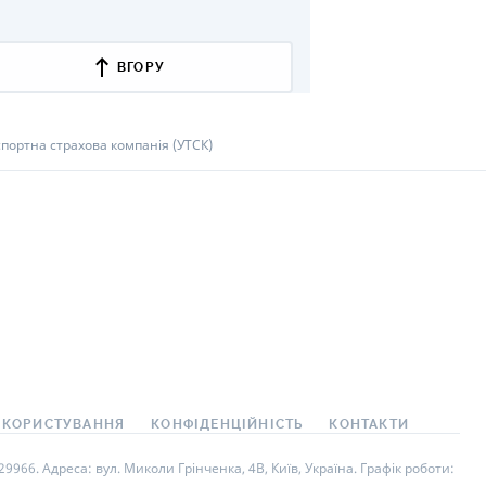
КИ ПО
ВАННЮ
ВГОРУ
ХОВІ ПОЛІСИ
І КОМПАНІЇ
портна страхова компанія (УТСК)
 ПРО СТРАХОВІ
Ї
А І ОПЛАТА
И
 КОРИСТУВАННЯ
КОНФІДЕНЦІЙНІСТЬ
КОНТАКТИ
966. Адреса: вул. Миколи Грінченка, 4В, Київ, Україна. Графік роботи: