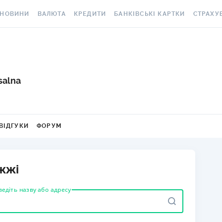
НОВИНИ
ВАЛЮТА
КРЕДИТИ
БАНКІВСЬКІ КАРТКИ
СТРАХУ
ВСІ НОВИНИ
КУРС ВАЛЮТ
ВСІ КРЕДИТИ
ВСІ БАНКІВСЬКІ КАРТКИ
АВТОЦИВ
ВАЛЮТА
КРИПТОВАЛЮТА
ПІДБІР КРЕДИТУ
КРЕДИТНІ КАРТКИ
СТРАХУВ
РАКЕТ ТА
ОСОБИСТІ ФІНАНСИ
МІНЯЙЛО
КРЕДИТ ДО ЗАРПЛАТИ
ДЕБЕТОВІ КАРТКИ
salna
МЕДСТРА
АВТОРСЬКІ КОЛОНКИ
МІЖБАНК
КРЕДИТ ОНЛАЙН
З БЕЗКОШТОВНИМ
ВИПУСКОМ ТА
КАСКО
НОВИНИ КОМПАНІЙ
ГОТІВКОВІ КУРСИ
КРЕДИТ БЕЗ ДОВІДОК
ОБСЛУГОВУВАННЯМ
ВІДГУКИ
ФОРУМ
ЗЕЛЕНА 
СПЕЦПРОЄКТИ
КАРТКОВІ КУРСИ
РЕЙТИНГ ОНЛАЙН-
З КЕШБЕКОМ
КРЕДИТІВ
ЕЛЕКТРО
КОРИСНО ЗНАТИ
КУРС НБУ
ВІРТУАЛЬНІ КАРТКИ
іжжі
КРЕДИТНИЙ КАЛЬКУЛЯТОР
ДМС ДЛЯ
ТЕСТИ
КУРС BITCOIN
РЕЙТИНГ КАРТОК З
ІПОТЕКА
КЕШБЕКОМ
КАРТКА A
ведіть назву або адресу
РЕДАКЦІЯ
FOREX
ПУТІВНИКИ ПО КРЕДИТАМ
РЕЙТИНГ КАРТОК ДЛЯ
СТРАХУВ
КУРСИ МЕТАЛІВ
МАНДРІВНИКІВ
НЕЩАСНИ