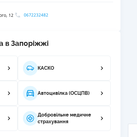
РЕЙТИНГ ДЕБЕТОВИХ
ПУТІВНИ
0672232482
го, 12
КАРТОК
СТРАХУ
ЩОМІСЯЧНИЙ ОГЛЯД
ВСІ СТРА
КЕШБЕКУ
СТРАХОВ
a в Запоріжжі
ПУТІВНИКИ ПО
БАНКІВСЬКИХ КАРТКАХ
ВІДГУКИ
КОМПАНІ
КАСКО
ДОСТАВК
КОНТАКТ
Автоцивілка (ОСЦПВ)
Добровільне медичне
страхування