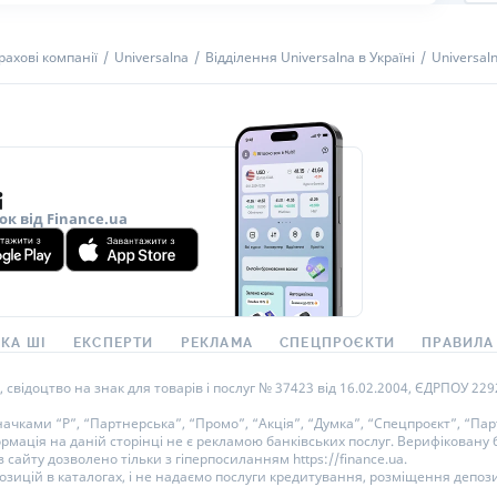
рахові компанії
Universalna
Відділення Universalna в Україні
Universal
ок від Finance.ua
КА ШІ
ЕКСПЕРТИ
РЕКЛАМА
СПЕЦПРОЄКТИ
ПРАВИЛА
ідоцтво на знак для товарів і послуг № 37423 від 16.02.2004, ЄДРПОУ 22929
ками “Р”, “Партнерська”, “Промо”, “Акція”, “Думка”, “Спецпроєкт”, “Парт
ормація на даній сторінці не є рекламою банківських послуг. Верифікован
 сайту дозволено тільки з гіперпосиланням https://finance.ua.
озицій в каталогах, і не надаємо послуги кредитування, розміщення депози