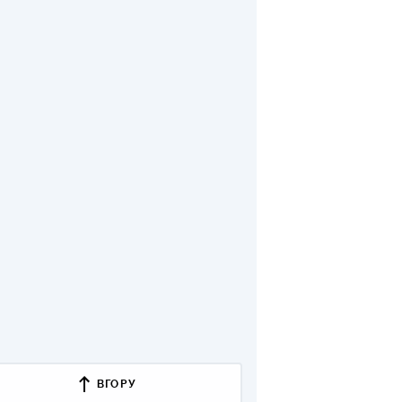
КИ ПО
ВАННЮ
ХОВІ ПОЛІСИ
І КОМПАНІЇ
 ПРО СТРАХОВІ
Ї
А І ОПЛАТА
И
ВГОРУ