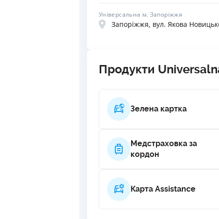
Універсальна м. Запоріжжя
Запоріжжя, вул. Якова Новицько
Продукти Universaln
Зелена картка
Медстраховка за
кордон
Карта Assistance