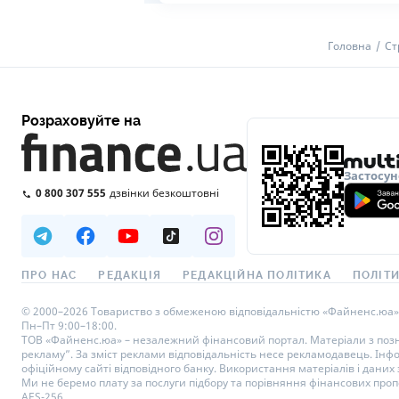
Головна
Ст
Розраховуйте на
Застосун
0 800 307 555
дзвінки безкоштовні
ПРО НАС
РЕДАКЦІЯ
РЕДАКЦІЙНА ПОЛІТИКА
ПОЛІТИ
© 2000–2026 Товариство з обмеженою відповідальністю «Файненс.юа», св
Пн–Пт 9:00–18:00.
ТОВ «Файненс.юа» – незалежний фінансовий портал. Матеріали з познач
рекламу”. За зміст реклами відповідальність несе рекламодавець. Інф
офіційному сайті відповідного банку. Використання матеріалів і даних з
Ми не беремо плату за послуги підбору та порівняння фінансових проп
AES-256.