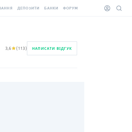
ВАННЯ
ДЕПОЗИТИ
БАНКИ
ФОРУМ
ІЛКА
ВСІ ДЕПОЗИТИ
ВСІ БАНКИ
АННЯ ЖИТЛА ВІД
ДЕПОЗИТИ В USD
ВІДГУКИ ПРО БАНКИ
 ШАХЕДІВ
ДЕПОЗИТИ В EUR
МІКРОФІНАНСОВІ
3,6
(
113
)
НАПИСАТИ ВІДГУК
ХОВКА ЗА КОРДОН
ОРГАНІЗАЦІЇ
БОНУС ДО ДЕПОЗИТІВ
ВІДГУКИ ПРО МФО
УМОВИ АКЦІЇ
КАРТА
ПИТАННЯ ТА ВІДПОВІДІ
ННА ВІНЬЄТКА
ДЕПОЗИТНИЙ КАЛЬКУЛЯТОР
 СПІВРОБІТНИКІВ
ПУТІВНИКИ ПО
SSISTANCE
ЗАОЩАДЖЕННЯМ
АННЯ ВІД
Х ВИПАДКІВ