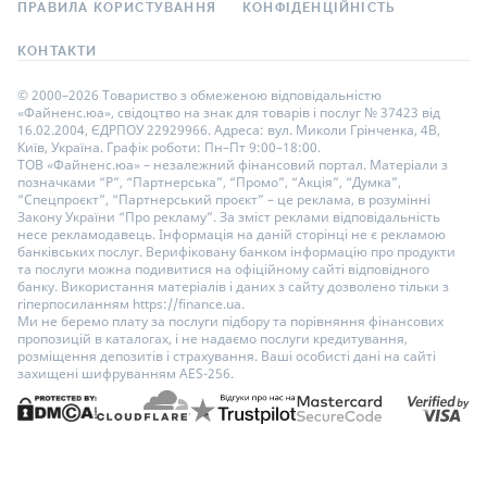
ПРАВИЛА КОРИСТУВАННЯ
КОНФІДЕНЦІЙНІСТЬ
КОНТАКТИ
© 2000–2026 Товариство з обмеженою відповідальністю
«Файненс.юа», свідоцтво на знак для товарів і послуг № 37423 від
16.02.2004, ЄДРПОУ 22929966. Адреса: вул. Миколи Грінченка, 4В,
Київ, Україна. Графік роботи: Пн–Пт 9:00–18:00.
ТОВ «Файненс.юа» – незалежний фінансовий портал. Матеріали з
позначками “Р”, “Партнерська”, “Промо”, “Акція”, “Думка”,
“Спецпроєкт”, “Партнерський проєкт” – це реклама, в розумінні
Закону України “Про рекламу”. За зміст реклами відповідальність
несе рекламодавець. Інформація на даній сторінці не є рекламою
банківських послуг. Верифіковану банком інформацію про продукти
та послуги можна подивитися на офіційному сайті відповідного
банку. Використання матеріалів і даних з сайту дозволено тільки з
гіперпосиланням https://finance.ua.
Ми не беремо плату за послуги підбору та порівняння фінансових
пропозицій в каталогах, і не надаємо послуги кредитування,
розміщення депозитів і страхування. Ваші особисті дані на сайті
захищені шифруванням AES-256.