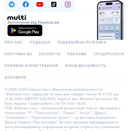
Застосунок від Finance.ua
ПРО НАС
РЕДАКЦІЯ
РЕДАКЦІЙНА ПОЛІТИКА
ПОЛІТИКА ШІ
ЕКСПЕРТИ
РЕКЛАМА
СПЕЦПРОЄКТИ
ПРАВИЛА КОРИСТУВАННЯ
КОНФІДЕНЦІЙНІСТЬ
КОНТАКТИ
© 2000–2026 Товариство з обмеженою відповідальністю
«Файненс.юа», свідоцтво на знак для товарів і послуг № 37423 від
16.02.2004, ЄДРПОУ 22929966. Адреса: вул. Миколи Грінченка, 4В,
Київ, Україна. Графік роботи: Пн–Пт 9:00–18:00.
ТОВ «Файненс.юа» – незалежний фінансовий портал. Матеріали з
позначками “Р”, “Партнерська”, “Промо”, “Акція”, “Думка”,
“Спецпроєкт”, “Партнерський проєкт” – це реклама, в розумінні
Закону України “Про рекламу”. За зміст реклами відповідальність
несе рекламодавець. Інформація на даній сторінці не є рекламою