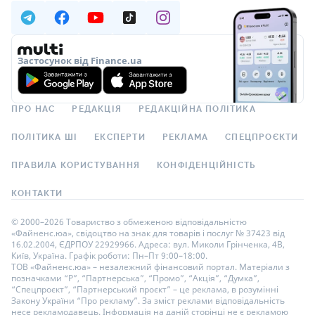
Застосунок від Finance.ua
ПРО НАС
РЕДАКЦІЯ
РЕДАКЦІЙНА ПОЛІТИКА
ПОЛІТИКА ШІ
ЕКСПЕРТИ
РЕКЛАМА
СПЕЦПРОЄКТИ
ПРАВИЛА КОРИСТУВАННЯ
КОНФІДЕНЦІЙНІСТЬ
КОНТАКТИ
© 2000–2026 Товариство з обмеженою відповідальністю
«Файненс.юа», свідоцтво на знак для товарів і послуг № 37423 від
16.02.2004, ЄДРПОУ 22929966. Адреса: вул. Миколи Грінченка, 4В,
Київ, Україна. Графік роботи: Пн–Пт 9:00–18:00.
ТОВ «Файненс.юа» – незалежний фінансовий портал. Матеріали з
позначками “Р”, “Партнерська”, “Промо”, “Акція”, “Думка”,
“Спецпроєкт”, “Партнерський проєкт” – це реклама, в розумінні
Закону України “Про рекламу”. За зміст реклами відповідальність
несе рекламодавець. Інформація на даній сторінці не є рекламою