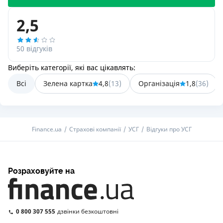
2,5
50 відгуків
Виберіть категорії, які вас цікавлять:
Всі
Зелена картка
4,8
(
13
)
Організація
1,8
(
36
)
Finance.ua
Страхові компанії
УСГ
Відгуки про УСГ
Розраховуйте на
0 800 307 555
дзвінки безкоштовні