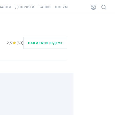
ВАННЯ
ДЕПОЗИТИ
БАНКИ
ФОРУМ
ІЛКА
ВСІ ДЕПОЗИТИ
ВСІ БАНКИ
АННЯ ЖИТЛА ВІД
ДЕПОЗИТИ В USD
ВІДГУКИ ПРО БАНКИ
 ШАХЕДІВ
ДЕПОЗИТИ В EUR
МІКРОФІНАНСОВІ
2,5
(
50
)
НАПИСАТИ ВІДГУК
ХОВКА ЗА КОРДОН
ОРГАНІЗАЦІЇ
БОНУС ДО ДЕПОЗИТІВ
ВІДГУКИ ПРО МФО
УМОВИ АКЦІЇ
КАРТА
ПИТАННЯ ТА ВІДПОВІДІ
ННА ВІНЬЄТКА
ДЕПОЗИТНИЙ КАЛЬКУЛЯТОР
 СПІВРОБІТНИКІВ
ПУТІВНИКИ ПО
SSISTANCE
ЗАОЩАДЖЕННЯМ
АННЯ ВІД
Х ВИПАДКІВ