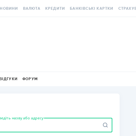
НОВИНИ
ВАЛЮТА
КРЕДИТИ
БАНКІВСЬКІ КАРТКИ
СТРАХУ
ВСІ НОВИНИ
КУРС ВАЛЮТ
ВСІ КРЕДИТИ
ВСІ БАНКІВСЬКІ КАРТКИ
АВТОЦИВ
ВАЛЮТА
КРИПТОВАЛЮТА
ПІДБІР КРЕДИТУ
КРЕДИТНІ КАРТКИ
СТРАХУВ
РАКЕТ ТА
ОСОБИСТІ ФІНАНСИ
МІНЯЙЛО
КРЕДИТ ДО ЗАРПЛАТИ
ДЕБЕТОВІ КАРТКИ
МЕДСТРА
АВТОРСЬКІ КОЛОНКИ
МІЖБАНК
КРЕДИТ ОНЛАЙН
З БЕЗКОШТОВНИМ
ВИПУСКОМ ТА
КАСКО
НОВИНИ КОМПАНІЙ
ГОТІВКОВІ КУРСИ
КРЕДИТ БЕЗ ДОВІДОК
ОБСЛУГОВУВАННЯМ
ЗЕЛЕНА 
ВІДГУКИ
ФОРУМ
СПЕЦПРОЄКТИ
КАРТКОВІ КУРСИ
РЕЙТИНГ ОНЛАЙН-
З КЕШБЕКОМ
КРЕДИТІВ
ЕЛЕКТРО
КОРИСНО ЗНАТИ
КУРС НБУ
ВІРТУАЛЬНІ КАРТКИ
КРЕДИТНИЙ КАЛЬКУЛЯТОР
ДМС ДЛЯ
ТЕСТИ
КУРС BITCOIN
РЕЙТИНГ КАРТОК З
ІПОТЕКА
КЕШБЕКОМ
КАРТКА A
ведіть назву або адресу
РЕДАКЦІЯ
FOREX
ПУТІВНИКИ ПО КРЕДИТАМ
РЕЙТИНГ КАРТОК ДЛЯ
СТРАХУВ
КУРСИ МЕТАЛІВ
МАНДРІВНИКІВ
НЕЩАСНИ