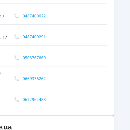
РЕЙТИНГ ДЕБЕТОВИХ
ПУТІВНИ
КАРТОК
СТРАХУ
0487409072
 17
ЩОМІСЯЧНИЙ ОГЛЯД
ВСІ СТРА
КЕШБЕКУ
0487409291
. 17
СТРАХОВ
ПУТІВНИКИ ПО
БАНКІВСЬКИХ КАРТКАХ
ВІДГУКИ
КОМПАНІ
0503767669
ДОСТАВК
а
0669336262
КОНТАКТ
а
0672962488
e.ua