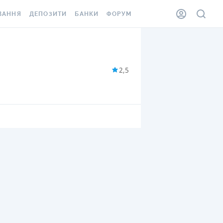
ВАННЯ
ДЕПОЗИТИ
БАНКИ
ФОРУМ
ІЛКА
ВСІ ДЕПОЗИТИ
ВСІ БАНКИ
АННЯ ЖИТЛА ВІД
ДЕПОЗИТИ В USD
ВІДГУКИ ПРО БАНКИ
 ШАХЕДІВ
2,5
ДЕПОЗИТИ В EUR
МІКРОФІНАНСОВІ
ХОВКА ЗА КОРДОН
ОРГАНІЗАЦІЇ
БОНУС ДО ДЕПОЗИТІВ
ВІДГУКИ ПРО МФО
УМОВИ АКЦІЇ
КАРТА
ПИТАННЯ ТА ВІДПОВІДІ
ННА ВІНЬЄТКА
ДЕПОЗИТНИЙ КАЛЬКУЛЯТОР
 СПІВРОБІТНИКІВ
ПУТІВНИКИ ПО
SSISTANCE
ЗАОЩАДЖЕННЯМ
АННЯ ВІД
Х ВИПАДКІВ