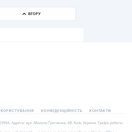
КИ ПО
ВГОРУ
ВАННЮ
ХОВІ ПОЛІСИ
І КОМПАНІЇ
 ПРО СТРАХОВІ
Ї
А І ОПЛАТА
И
 КОРИСТУВАННЯ
КОНФІДЕНЦІЙНІСТЬ
КОНТАКТИ
966. Адреса: вул. Миколи Грінченка, 4В, Київ, Україна. Графік роботи: