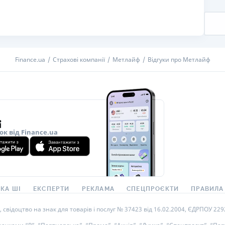
РЕЙТИНГ ДЕБЕТОВИХ
ПУТІВНИ
КАРТОК
СТРАХУ
ЩОМІСЯЧНИЙ ОГЛЯД
ВСІ СТРА
КЕШБЕКУ
Finance.ua
Страхові компанії
Метлайф
Відгуки про Метлайф
СТРАХОВ
ПУТІВНИКИ ПО
БАНКІВСЬКИХ КАРТКАХ
ВІДГУКИ
КОМПАНІ
ДОСТАВК
ок від Finance.ua
КОНТАКТ
КА ШІ
ЕКСПЕРТИ
РЕКЛАМА
СПЕЦПРОЄКТИ
ПРАВИЛА
ідоцтво на знак для товарів і послуг № 37423 від 16.02.2004, ЄДРПОУ 22929