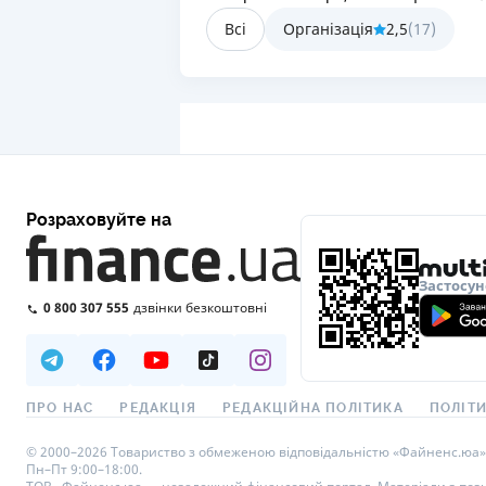
Всі
Організація
2,5
(
17
)
Розраховуйте на
Застосун
0 800 307 555
дзвінки безкоштовні
ПРО НАС
РЕДАКЦІЯ
РЕДАКЦІЙНА ПОЛІТИКА
ПОЛІТИ
© 2000–2026 Товариство з обмеженою відповідальністю «Файненс.юа», св
Пн–Пт 9:00–18:00.