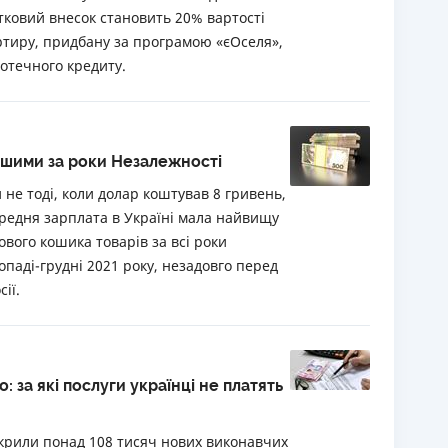
тковий внесок становить 20% вартості
ртиру, придбану за програмою «єОселя»,
отечного кредиту.
ішими за роки Незалежності
 не тоді, коли долар коштував 8 гривень,
ередня зарплата в Україні мала найвищу
вого кошика товарів за всі роки
опаді-грудні 2021 року, незадовго перед
ії.
: за які послуги українці не платять
ідкрили понад 108 тисяч нових виконавчих