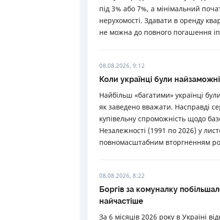
під 3% або 7%, а мінімальний поча
нерухомості. Здавати в оренду ква
не можна до повного погашення іп
08.08.2026, 9:12
Коли українці були найзаможн
Найбільш «багатими» українці були
як заведено вважати. Насправді с
купівельну спроможність щодо базо
Незалежності (1991 по 2026) у лист
повномасштабним вторгненням рос
08.08.2026, 8:22
Боргів за комуналку побільшало
найчастіше
За 6 місяців 2026 року в Україні в