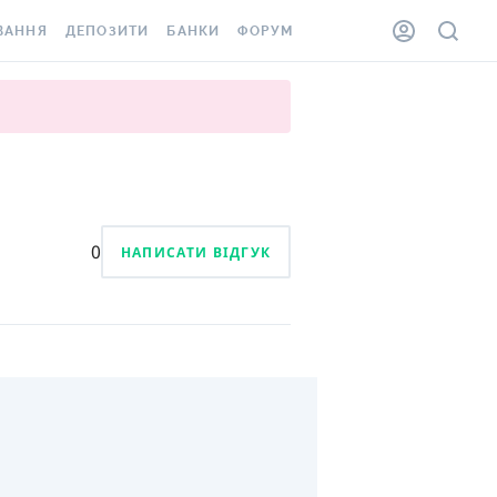
ВАННЯ
ДЕПОЗИТИ
БАНКИ
ФОРУМ
ІЛКА
ВСІ ДЕПОЗИТИ
ВСІ БАНКИ
АННЯ ЖИТЛА ВІД
ДЕПОЗИТИ В USD
ВІДГУКИ ПРО БАНКИ
 ШАХЕДІВ
ДЕПОЗИТИ В EUR
МІКРОФІНАНСОВІ
ХОВКА ЗА КОРДОН
ОРГАНІЗАЦІЇ
БОНУС ДО ДЕПОЗИТІВ
ВІДГУКИ ПРО МФО
0
НАПИСАТИ ВІДГУК
УМОВИ АКЦІЇ
КАРТА
ПИТАННЯ ТА ВІДПОВІДІ
ННА ВІНЬЄТКА
ДЕПОЗИТНИЙ КАЛЬКУЛЯТОР
 СПІВРОБІТНИКІВ
ПУТІВНИКИ ПО
SSISTANCE
ЗАОЩАДЖЕННЯМ
АННЯ ВІД
Х ВИПАДКІВ