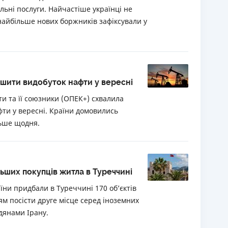
ьні послуги. Найчастіше українці не
найбільше нових боржників зафіксували у
ьшити видобуток нафти у вересні
ти та її союзники (ОПЕК+) схвалила
фти у вересні. Країни домовились
льше щодня.
льших покупців житла в Туреччині
їни придбали в Туреччині 170 об’єктів
ям посісти друге місце серед іноземних
дянами Ірану.