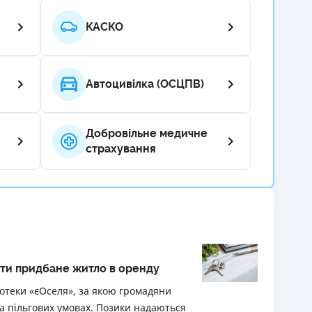
РЕЙТИНГ ДЕБЕТОВИХ
ПУТІВНИ
КАСКО
КАРТОК
СТРАХУ
ЩОМІСЯЧНИЙ ОГЛЯД
ВСІ СТРА
КЕШБЕКУ
Автоцивілка (ОСЦПВ)
СТРАХОВ
ПУТІВНИКИ ПО
БАНКІВСЬКИХ КАРТКАХ
ВІДГУКИ
Добровільне медичне
КОМПАНІ
страхування
ДОСТАВК
КОНТАКТ
ати придбане житло в оренду
потеки «єОселя», за якою громадяни
а пільгових умовах. Позики надаються