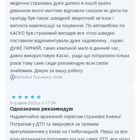
медична страховка дуже далеко в іншій країні
дзвонили вночі миттєво відповіли сказали як діяти по
приїзду був також швидкий зворотний зв'язок і
виплата компенсації за лікування. По автомобілю по
КАСКО був страховий випадок все чітко швидко
поставили відремонтували дуже задоволену , сервіс
ДУЖЕ ГАРНИЙ, таких компаній мало в данний час,
давно використовую Каско , рада що потрапило кілька
років тому саме сюди рекомендую всім своїм
знайомим. Дякую за вашу роботу.
Наталья Ткаченко
, Київ
6 травня 2026 р. о 17:34
Однозначно рекомендую
Надзвичайно вражений сервісом страхової Княжа!
Потрапив у ДТП та звернувся за прямим
врегулюванням у Києві на Глибочицькій. Перш за все
хочу відзначити підтримку під час самої ДТП, все чітко