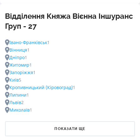
Відділення Княжа Вієнна Іншуранс
Груп - 27
Івано-Франківськ
1
Вінниця
1
Дніпро
1
Житомир
1
Запоріжжя
1
Київ
5
Кропивницький (Кіровоград)
1
Липини
1
Львів
2
Миколаїв
1
ПОКАЗАТИ ЩЕ