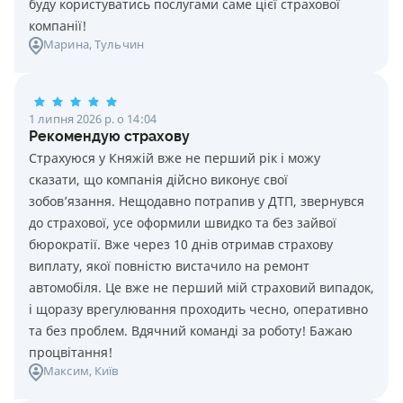
буду користуватись послугами саме цієї страхової
компанії!
Марина
, Тульчин
1 липня 2026 р. о 14:04
Рекомендую страхову
Страхуюся у Княжій вже не перший рік і можу
сказати, що компанія дійсно виконує свої
зобов’язання. Нещодавно потрапив у ДТП, звернувся
до страхової, усе оформили швидко та без зайвої
бюрократії. Вже через 10 днів отримав страхову
виплату, якої повністю вистачило на ремонт
автомобіля. Це вже не перший мій страховий випадок,
і щоразу врегулювання проходить чесно, оперативно
та без проблем. Вдячний команді за роботу! Бажаю
процвітання!
Максим
, Київ