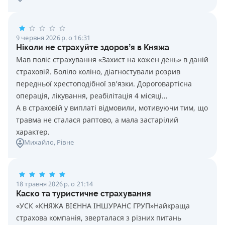
9 червня 2026 р. о 16:31
Ніколи не страхуйте здоровʼя в Княжа
Мав поліс страхування «Захист на кожен день» в даній
страховій. Боліло коліно, діагностували розрив
передньої хрестоподібної звʼязки. Дороговартісна
операція, лікування, реабілітація 4 місяці…
А в страховій у виплаті відмовили, мотивуючи тим, що
травма не сталася раптово, а мала застарілий
характер.
Михайло
, Рівне
18 травня 2026 р. о 21:14
Каско та туристичне страхування
«УСК «КНЯЖА ВІЄННА ІНШУРАНС ГРУП»Найкраща
страхова компанія, зверталася з різних питань