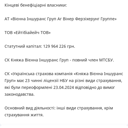
Кінцеві бенефіціарні власники:
АТ «Вієнна Іншуранс Груп Аг Вінер Ферзіхерунг Группе»
ТОВ «Ейтібіайейч ТОВ»
Статутний капітал: 129 964 226 грн.
СК Княжа Вієнна Іншуранс Груп - повний член МТСБУ.
СК «Українська страхова компанія «Княжа Вієнна Іншуранс
Груп» має 23 чинні ліцензії НБУ на різні види страхування,
які були переоформлені 23.04.2024 відповідно до вимог
законодавства.
Основний вид діяльності: інші види страхування, крім
страхування життя.