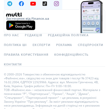
Застосунок від Finance.ua
ПРО НАС
РЕДАКЦІЯ
РЕДАКЦІЙНА ПОЛІТИКА
ПОЛІТИКА ШІ
ЕКСПЕРТИ
РЕКЛАМА
СПЕЦПРОЄКТИ
ПРАВИЛА КОРИСТУВАННЯ
КОНФІДЕНЦІЙНІСТЬ
КОНТАКТИ
© 2000–2026 Товариство з обмеженою відповідальністю
«Файненс.юа», свідоцтво на знак для товарів і послуг № 37423 від
16.02.2004, ЄДРПОУ 22929966. Адреса: вул. Миколи Грінченка, 4В,
Київ, Україна. Графік роботи: Пн–Пт 9:00–18:00.
ТОВ «Файненс.юа» – незалежний фінансовий портал. Матеріали з
позначками “Р”, “Партнерська”, “Промо”, “Акція”, “Думка”,
“Спецпроєкт”, “Партнерський проєкт” – це реклама, в розумінні
Закону України “Про рекламу”. За зміст реклами відповідальність
несе рекламодавець. Інформація на даній сторінці не є рекламою