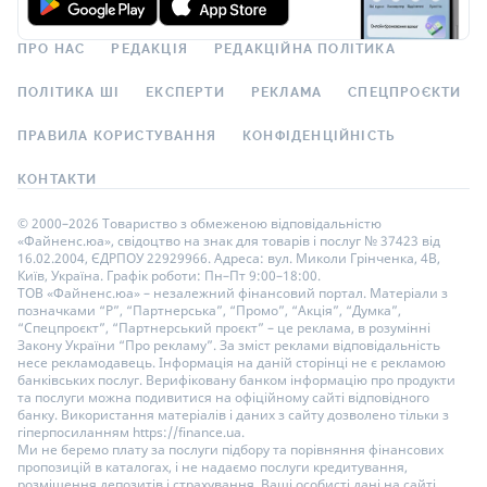
ПРО НАС
РЕДАКЦІЯ
РЕДАКЦІЙНА ПОЛІТИКА
ПОЛІТИКА ШІ
ЕКСПЕРТИ
РЕКЛАМА
СПЕЦПРОЄКТИ
ПРАВИЛА КОРИСТУВАННЯ
КОНФІДЕНЦІЙНІСТЬ
КОНТАКТИ
© 2000–2026 Товариство з обмеженою відповідальністю
«Файненс.юа», свідоцтво на знак для товарів і послуг № 37423 від
16.02.2004, ЄДРПОУ 22929966. Адреса: вул. Миколи Грінченка, 4В,
Київ, Україна. Графік роботи: Пн–Пт 9:00–18:00.
ТОВ «Файненс.юа» – незалежний фінансовий портал. Матеріали з
позначками “Р”, “Партнерська”, “Промо”, “Акція”, “Думка”,
“Спецпроєкт”, “Партнерський проєкт” – це реклама, в розумінні
Закону України “Про рекламу”. За зміст реклами відповідальність
несе рекламодавець. Інформація на даній сторінці не є рекламою
банківських послуг. Верифіковану банком інформацію про продукти
та послуги можна подивитися на офіційному сайті відповідного
банку. Використання матеріалів і даних з сайту дозволено тільки з
гіперпосиланням https://finance.ua.
Ми не беремо плату за послуги підбору та порівняння фінансових
пропозицій в каталогах, і не надаємо послуги кредитування,
розміщення депозитів і страхування. Ваші особисті дані на сайті