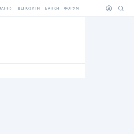
ВАННЯ
ДЕПОЗИТИ
БАНКИ
ФОРУМ
ІЛКА
ВСІ ДЕПОЗИТИ
ВСІ БАНКИ
АННЯ ЖИТЛА ВІД
ДЕПОЗИТИ В USD
ВІДГУКИ ПРО БАНКИ
 ШАХЕДІВ
ДЕПОЗИТИ В EUR
МІКРОФІНАНСОВІ
ХОВКА ЗА КОРДОН
ОРГАНІЗАЦІЇ
БОНУС ДО ДЕПОЗИТІВ
ВІДГУКИ ПРО МФО
УМОВИ АКЦІЇ
КАРТА
ПИТАННЯ ТА ВІДПОВІДІ
ННА ВІНЬЄТКА
ДЕПОЗИТНИЙ КАЛЬКУЛЯТОР
 СПІВРОБІТНИКІВ
ПУТІВНИКИ ПО
SSISTANCE
ЗАОЩАДЖЕННЯМ
АННЯ ВІД
Х ВИПАДКІВ