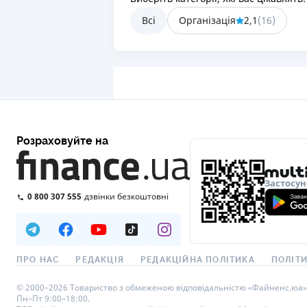
Всі
Організація
2,1
(
16
)
Розраховуйте на
Застосун
0 800 307 555
дзвінки безкоштовні
ПРО НАС
РЕДАКЦІЯ
РЕДАКЦІЙНА ПОЛІТИКА
ПОЛІТИ
© 2000–2026 Товариство з обмеженою відповідальністю «Файненс.юа», св
Пн–Пт 9:00–18:00.