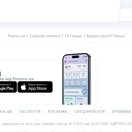
РЕЙТИНГ ДЕБЕТОВИХ
ПУТІВНИ
КАРТОК
СТРАХУ
ЩОМІСЯЧНИЙ ОГЛЯД
ВСІ СТРА
КЕШБЕКУ
Finance.ua
Страхові компанії
СК Перша
Відгуки про СК Перша
СТРАХОВ
ПУТІВНИКИ ПО
БАНКІВСЬКИХ КАРТКАХ
ВІДГУКИ
КОМПАНІ
ДОСТАВК
ок від Finance.ua
КОНТАКТ
КА ШІ
ЕКСПЕРТИ
РЕКЛАМА
СПЕЦПРОЄКТИ
ПРАВИЛА
ідоцтво на знак для товарів і послуг № 37423 від 16.02.2004, ЄДРПОУ 22929