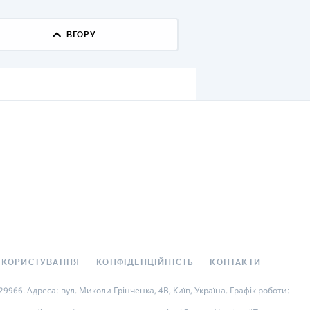
КИ ПО
ВАННЮ
ВГОРУ
ХОВІ ПОЛІСИ
І КОМПАНІЇ
 ПРО СТРАХОВІ
Ї
А І ОПЛАТА
И
 КОРИСТУВАННЯ
КОНФІДЕНЦІЙНІСТЬ
КОНТАКТИ
966. Адреса: вул. Миколи Грінченка, 4В, Київ, Україна. Графік роботи: