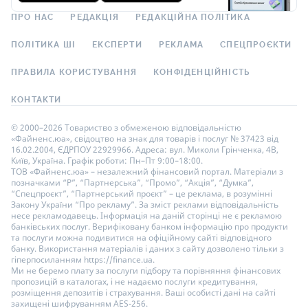
ПРО НАС
РЕДАКЦІЯ
РЕДАКЦІЙНА ПОЛІТИКА
ПОЛІТИКА ШІ
ЕКСПЕРТИ
РЕКЛАМА
СПЕЦПРОЄКТИ
ПРАВИЛА КОРИСТУВАННЯ
КОНФІДЕНЦІЙНІСТЬ
КОНТАКТИ
© 2000–2026 Товариство з обмеженою відповідальністю
«Файненс.юа», свідоцтво на знак для товарів і послуг № 37423 від
16.02.2004, ЄДРПОУ 22929966. Адреса: вул. Миколи Грінченка, 4В,
Київ, Україна. Графік роботи: Пн–Пт 9:00–18:00.
ТОВ «Файненс.юа» – незалежний фінансовий портал. Матеріали з
позначками “Р”, “Партнерська”, “Промо”, “Акція”, “Думка”,
“Спецпроєкт”, “Партнерський проєкт” – це реклама, в розумінні
Закону України “Про рекламу”. За зміст реклами відповідальність
несе рекламодавець. Інформація на даній сторінці не є рекламою
банківських послуг. Верифіковану банком інформацію про продукти
та послуги можна подивитися на офіційному сайті відповідного
банку. Використання матеріалів і даних з сайту дозволено тільки з
гіперпосиланням https://finance.ua.
Ми не беремо плату за послуги підбору та порівняння фінансових
пропозицій в каталогах, і не надаємо послуги кредитування,
розміщення депозитів і страхування. Ваші особисті дані на сайті
захищені шифруванням AES-256.