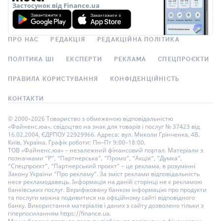
Застосунок від Finance.ua
ПРО НАС
РЕДАКЦІЯ
РЕДАКЦІЙНА ПОЛІТИКА
ПОЛІТИКА ШІ
ЕКСПЕРТИ
РЕКЛАМА
СПЕЦПРОЄКТИ
ПРАВИЛА КОРИСТУВАННЯ
КОНФІДЕНЦІЙНІСТЬ
КОНТАКТИ
© 2000–2026 Товариство з обмеженою відповідальністю
«Файненс.юа», свідоцтво на знак для товарів і послуг № 37423 від
16.02.2004, ЄДРПОУ 22929966. Адреса: вул. Миколи Грінченка, 4В,
Київ, Україна. Графік роботи: Пн–Пт 9:00–18:00.
ТОВ «Файненс.юа» – незалежний фінансовий портал. Матеріали з
позначками “Р”, “Партнерська”, “Промо”, “Акція”, “Думка”,
“Спецпроєкт”, “Партнерський проєкт” – це реклама, в розумінні
Закону України “Про рекламу”. За зміст реклами відповідальність
несе рекламодавець. Інформація на даній сторінці не є рекламою
банківських послуг. Верифіковану банком інформацію про продукти
та послуги можна подивитися на офіційному сайті відповідного
банку. Використання матеріалів і даних з сайту дозволено тільки з
гіперпосиланням https://finance.ua.