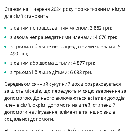
Станом на 1 червня 2024 року прожитковий мінімум
для сім'ї становить:
з одним непрацездатним членом: 3 862 грн;
з двома непрацездатними членами: 4 676 грн;
з трьома і більше непрацездатними членами: 5
490 грн;
з одним або двома дітьми: 4 877 грн;
з трьома і більше дітьми: 6 083 грн.
Середньомісячний сукупний дохід розраховується
за шість місяців, що передують місяцю звернення за
допомогою. До нього включаються всі види доходів
членів сім'ї, окрім: допомоги на дітей, стипендій,
допомоги на лікування, аліментів та інших видів
соціальної допомоги.
Наприклад: сім'я з трьох осіб (одна працездатна й