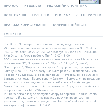
ПРО НАС
РЕДАКЦІЯ
РЕДАКЦІЙНА ПОЛІТИКА
ПОЛІТИКА ШІ
ЕКСПЕРТИ
РЕКЛАМА
СПЕЦПРОЄКТИ
ПРАВИЛА КОРИСТУВАННЯ
КОНФІДЕНЦІЙНІСТЬ
КОНТАКТИ
© 2000–2026 Товариство з обмеженою відповідальністю
«Файненс.юа», свідоцтво на знак для товарів і послуг № 37423 від
16.02.2004, ЄДРПОУ 22929966. Адреса: вул. Миколи Грінченка, 4В,
Київ, Україна. Графік роботи: Пн–Пт 9:00–18:00.
ТОВ «Файненс.юа» – незалежний фінансовий портал. Матеріали з
позначками “Р”, “Партнерська”, “Промо”, “Акція”, “Думка”,
“Спецпроєкт”, “Партнерський проєкт” – це реклама, в розумінні
Закону України “Про рекламу”. За зміст реклами відповідальність
несе рекламодавець. Інформація на даній сторінці не є рекламою
банківських послуг. Верифіковану банком інформацію про продукти
та послуги можна подивитися на офіційному сайті відповідного
банку. Використання матеріалів і даних з сайту дозволено тільки з
гіперпосиланням https://finance.ua.
Ми не беремо плату за послуги підбору та порівняння фінансових
пропозицій в каталогах, і не надаємо послуги кредитування,
розміщення депозитів і страхування. Ваші особисті дані на сайті
захищені шифруванням AES-256.