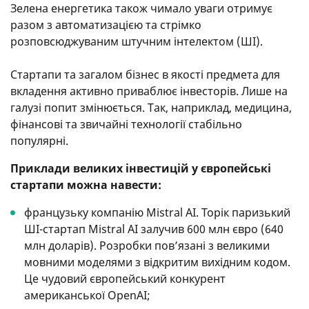
Зелена енергетика також чимало уваги отримує
разом з автоматизацією та стрімко
розповсюджуваним штучним інтелектом (ШІ).
Стартапи та загалом бізнес в якості предмета для
вкладення активно приваблює інвесторів. Лише на
галузі попит змінюється. Так, наприклад, медицина,
фінансові та звичайні технології стабільно
популярні.
Приклади великих інвестицій у європейські
стартапи можна навести:
французьку компанію Mistral AI. Торік паризький
ШІ-стартап Mistral AI залучив 600 млн євро (640
млн доларів). Розробки пов’язані з великими
мовними моделями з відкритим вихідним кодом.
Це чудовий європейський конкурент
американської OpenAI;