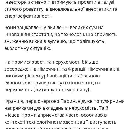
інвестори активно підтримують проєкти в галузі
сталого розвитку, відновлювальної енергетики та
енергоефективності.
Вони зацікавлені у виділенні великих сум на
інноваційні стартапи, на технології, що сприяють
зниженню викидів вуглецю, що поліпшують
екологічну ситуацію.
На промисловості та нерухомості більше
зосереджені в Німеччині та Франції. Німеччина з її
високим рівнем урбанізації та стабільною
економікою привертає суттєві інвестиції в
нерухомість (житлову та комерційну).
Франція, першочергово Париж, є дуже популярними
напрямками для вкладень в нерухомість. Та й
місцеві промпідприємства часто, особливо в
контексті технологічної модернізації, виступають
популярними об’єктами для капіталовкладень.