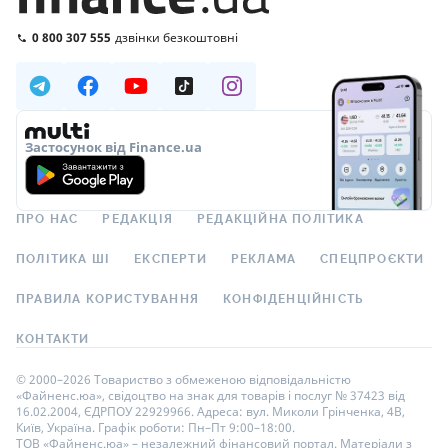
0 800 307 555
дзвінки безкоштовні
Застосунок від Finance.ua
ПРО НАС
РЕДАКЦІЯ
РЕДАКЦІЙНА ПОЛІТИКА
ПОЛІТИКА ШІ
ЕКСПЕРТИ
РЕКЛАМА
СПЕЦПРОЄКТИ
ПРАВИЛА КОРИСТУВАННЯ
КОНФІДЕНЦІЙНІСТЬ
КОНТАКТИ
© 2000–2026 Товариство з обмеженою відповідальністю
«Файненс.юа», свідоцтво на знак для товарів і послуг № 37423 від
16.02.2004, ЄДРПОУ 22929966. Адреса: вул. Миколи Грінченка, 4В,
Київ, Україна. Графік роботи: Пн–Пт 9:00–18:00.
ТОВ «Файненс.юа» – незалежний фінансовий портал. Матеріали з