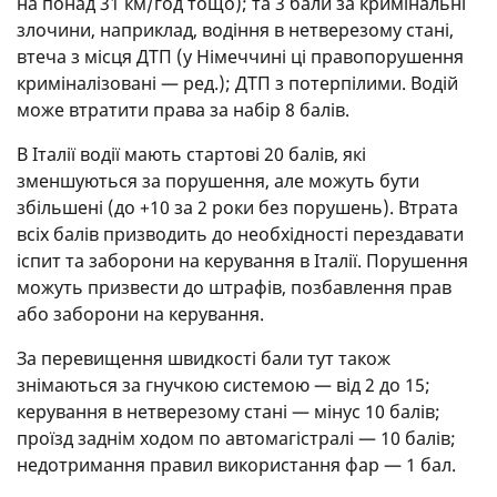
на понад 31 км/год тощо); та 3 бали за кримінальні
злочини, наприклад, водіння в нетверезому стані,
втеча з місця ДТП (у Німеччині ці правопорушення
криміналізовані — ред.); ДТП з потерпілими. Водій
може втратити права за набір 8 балів.
В Італії водії мають стартові 20 балів, які
зменшуються за порушення, але можуть бути
збільшені (до +10 за 2 роки без порушень). Втрата
всіх балів призводить до необхідності перездавати
іспит та заборони на керування в Італії. Порушення
можуть призвести до штрафів, позбавлення прав
або заборони на керування.
За перевищення швидкості бали тут також
знімаються за гнучкою системою — від 2 до 15;
керування в нетверезому стані — мінус 10 балів;
проїзд заднім ходом по автомагістралі — 10 балів;
недотримання правил використання фар — 1 бал.