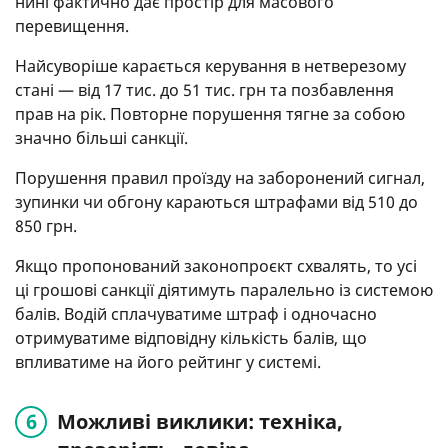
нині фактично дає простір для масового
перевищення.
Найсуворіше карається керування в нетверезому
стані — від 17 тис. до 51 тис. грн та позбавлення
прав на рік. Повторне порушення тягне за собою
значно більші санкції.
Порушення правил проїзду на заборонений сигнал,
зупинки чи обгону караються штрафами від 510 до
850 грн.
Якщо пропонований законопроєкт схвалять, то усі
ці грошові санкції діятимуть паралельно із системою
балів. Водій сплачуватиме штраф і одночасно
отримуватиме відповідну кількість балів, що
впливатиме на його рейтинг у системі.
Можливі виклики: техніка,