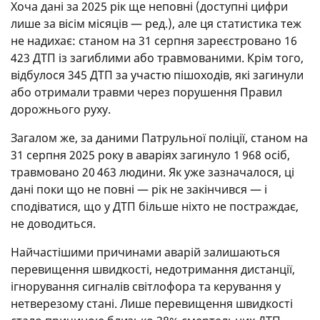
Хоча дані за 2025 рік ще неповні (доступні цифри
лише за вісім місяців — ред.), але ця статистика теж
не надихає: станом на 31 серпня зареєстровано 16
423 ДТП із загиблими або травмованими. Крім того,
відбулося 345 ДТП за участю пішоходів, які загинули
або отримали травми через порушення Правил
дорожнього руху.
Загалом же, за даними Патрульної поліції, станом на
31 серпня 2025 року в аваріях загинуло 1 968 осіб,
травмовано 20 463 людини. Як уже зазначалося, ці
дані поки що не повні — рік не закінчився — і
сподіватися, що у ДТП більше ніхто не постраждає,
не доводиться.
Найчастішими причинами аварій залишаються
перевищення швидкості, недотримання дистанції,
ігнорування сигналів світлофора та керування у
нетверезому стані. Лише перевищення швидкості