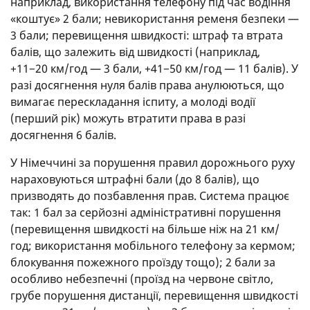
наприклад, використання телефону під час водіння
«коштує» 2 бали; невикористання ременя безпеки —
3 бали; перевищення швидкості: штраф та втрата
балів, що залежить від швидкості (наприклад,
+11−20 км/год — 3 бали, +41−50 км/год — 11 балів). У
разі досягнення нуля балів права анулюються, що
вимагає перескладання іспиту, а молоді водії
(перший рік) можуть втратити права в разі
досягнення 6 балів.
У Німеччині за порушення правил дорожнього руху
нараховуються штрафні бали (до 8 балів), що
призводять до позбавлення прав. Система працює
так: 1 бал за серйозні адміністративні порушення
(перевищення швидкості на більше ніж на 21 км/
год; використання мобільного телефону за кермом;
блокування пожежного проїзду тощо); 2 бали за
особливо небезпечні (проїзд на червоне світло,
грубе порушення дистанції, перевищення швидкості