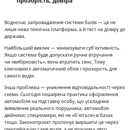
прозорість, довіра
Водночас запровадження системи балів — це не
лише нова технічна платформа, а й тест на довіру до
держави.
Найбільший виклик — мінімізувати суб’єктивність.
Якщо система буде допускати ручне втручання
чи «вибірковість», вона втратить сенс. Тому
ключовим є автоматичний облік і прозорість для
самого водія.
Інша проблема — уникнення відповідальності через
схеми. Сьогодні поширена практика оформлення
автомобіля на підставну особу, що ускладнює
виявлення реального порушника; автомобілі-
двійники; спецномери, які не «б'ються» в базах
тощо. Законопроєкт пропонує вирішити це через
ідентифікацію саме водія, а не власника авто.