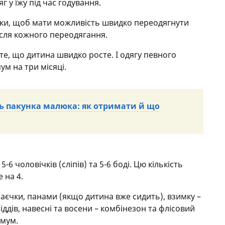
 у їжу під час годування.
ільки, щоб мати можливість швидко переодягнути
ісля кожного переодягання.
те, що дитина швидко росте. І одягу певного
м на три місяці.
ть пакунка малюка: як отримати й що
6 чоловічків (сліпів) та 5-6 боді. Цю кількість
 на 4.
аєчки, панами (якщо дитина вже сидить), взимку –
ддів, навесні та восени – комбінезон та флісовий
імум.