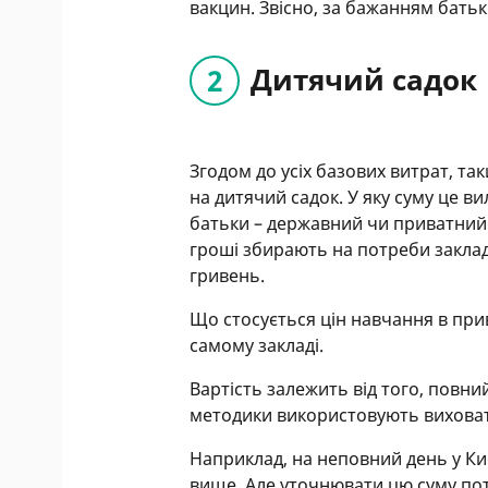
вакцин. Звісно, за бажанням батьк
Дитячий садок
Згодом до усіх базових витрат, та
на дитячий садок. У яку суму це ви
батьки – державний чи приватний.
гроші збирають на потреби закладу
гривень.
Що стосується цін навчання в пр
самому закладі.
Вартість залежить від того, повни
методики використовують виховат
Наприклад, на неповний день у Києв
вище. Але уточнювати цю суму пот