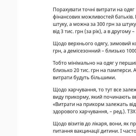
Порахувати точні витрати на одяг 
фінансових можливостей батьків. 
штуку, а можна за 300 грн за штук
від 3 тис. грн (за рік), а в другому –
Щодо верхнього одягу, зимовий ко
грн, а демісезонний – близько 100
Тобто мінімально на одяг у перший
близько 20 тис. грн на памперси.
витрати будуть більшими.
Щодо харчування, то тут все залежи
виду прикорму, який починають вво
«Витрати на прикорм залежать від 
здорового харчування, – ред.). ТЗ
Щодо візитів до лікаря, вони, як 
питання вакцинації дитини. І час