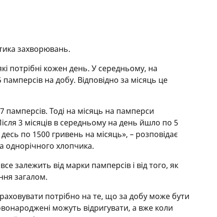
тика захворювань.
кі потрібні кожен день. У середньому, на
памперсів на добу. Відповідно за місяць це
7 памперсів. Тоді на місяць на памперси
ісля 3 місяців в середньому на день йшло по 5
десь по 1500 гривень на місяць», – розповідає
а однорічного хлопчика.
 все залежить від марки памперсів і від того, як
ння загалом.
зраховувати потрібно на те, що за добу може бути
овонароджені можуть відригувати, а вже коли