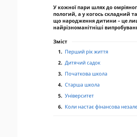
У кожної пари шлях до омріяного
пологий, а у когось складний та
що народження дитини – це лиш
найрізноманітніші випробування
Зміст
1.
Перший рік життя
2.
Дитячий садок
3.
Початкова школа
4.
Старша школа
5.
Університет
6.
Коли настає фінансова незалеж