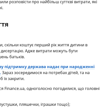
шили розповісти про найбільш суттєві витрати, які
і.
ття
и, скільки коштує перший рік життя дитини в
ку дисертацію. Адже витрати можуть бути
шень батьків.
ву підтримку держава надає при народженні
.
Зараз зосередимося на потребах дітей, та на
б їх закрити.
ся Finance.ua, одноголосно погодилися, що головні
 пустушки, пляшечки, іграшки тощо);