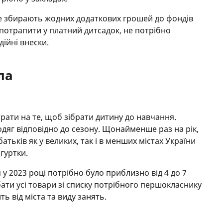
не збирають жодних додаткових грошей до фондів
 потрапити у платний дитсадок, не потрібно
дійні внески.
ла
ати на те, щоб зібрати дитину до навчання.
одяг відповідно до сезону. Щонайменше раз на рік,
атьків як у великих, так і в менших містах України
гуртки.
у 2023 році потрібно було приблизно від 4 до 7
бати усі товари зі списку потрібного першокласнику
ть від міста та виду занять.