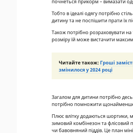
почнеться прикорм – вимазати одяг
Тобто в ідеалі одягу потрібно ст
дитину та не поспішити прати їх п
Також потрібно розраховувати на 
розміру їй може вистачити максиму
Читайте також:
Гроші заміс
змінилося у 2024 році
Загалом для дитини потрібно десь 5-
потрібно помножити щонайменше
Плюс влітку додаються шортики, м
зимовий комбінезон та флісовий пі
чи бавовняний піддів. Це план мін