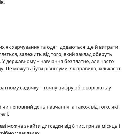
ів.
ких як харчування та одяг, додаються ще й витрати
ллється, залежить від того, який заклад оберуть
 У державному – навчання безплатне, але часто
. Це можуть бути різні суми, як правило, кількасот
иватному садочку – точну цифру обговорюють у
й чи неповний день навчання, а також від того, які
елі.
і можна знайти дитсадки від 8 тис. грн за місяць і
рібно у закладах.