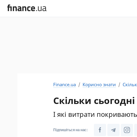
Finance.ua
Корисно знати
Скіль
Скільки сьогодн
І які витрати покривають
Підпишіться на нас: