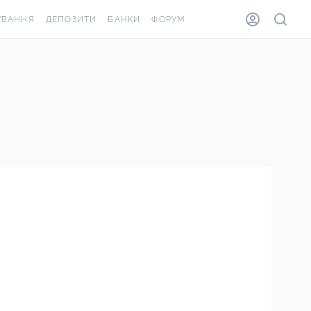
УВАННЯ
ДЕПОЗИТИ
БАНКИ
ФОРУМ
ВІЛКА
ВСІ ДЕПОЗИТИ
ВСІ БАНКИ
ВАННЯ ЖИТЛА ВІД
ДЕПОЗИТИ В USD
ВІДГУКИ ПРО БАНКИ
А ШАХЕДІВ
ДЕПОЗИТИ В EUR
МІКРОФІНАНСОВІ
АХОВКА ЗА КОРДОН
ОРГАНІЗАЦІЇ
БОНУС ДО ДЕПОЗИТІВ
ВІДГУКИ ПРО МФО
УМОВИ АКЦІЇ
КАРТА
ПИТАННЯ ТА ВІДПОВІДІ
ОННА ВІНЬЄТКА
ДЕПОЗИТНИЙ КАЛЬКУЛЯТОР
Я СПІВРОБІТНИКІВ
ПУТІВНИКИ ПО
ASSISTANCE
ЗАОЩАДЖЕННЯМ
ВАННЯ ВІД
ИХ ВИПАДКІВ