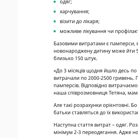
одяг;
харчування;
візити до лікаря;
можливе лікування чи профілак
Базовими витратами є памперси, я
новонароджену дитину може йти 5 
близько 150 штук.
«До 3 місяців щодня йшло десь по 
витрачали по 2000-2500 гривень. П
памперсів. Відповідно витрачаємо 
наша співрозмовниця Тетяна, мам
Але такі розрахунки орієнтовні. Бо
батьки ставляться до їх використа
Наступна стаття витрат – одяг. Ро
мінімум 2-3 переодягання. Адже н