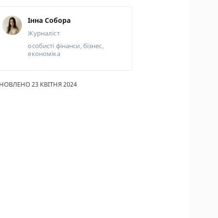
ИКИ ПО
Інна Собора
ВАННЮ
Журналіст
АХОВІ ПОЛІСИ
особисті фінанси, бізнес,
економіка
І КОМПАНІЇ
 ПРО СТРАХОВІ
НОВЛЕНО 23 КВІТНЯ 2024
ІЇ
А І ОПЛАТА
ТИ