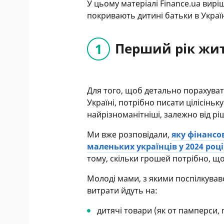
У цьому матеріалі Finance.ua вирі
покривають дитині батьки в Україн
Перший рік жи
Для того, щоб детально порахуват
Україні, потрібно писати цілісінь
найрізноманітніші, залежно від рі
Ми вже розповідали,
яку фінансо
маленьких українців у 2024 році
тому, скільки грошей потрібно, що
Молоді мами, з якими поспілкував
витрати йдуть на:
дитячі товари (як от памперси,