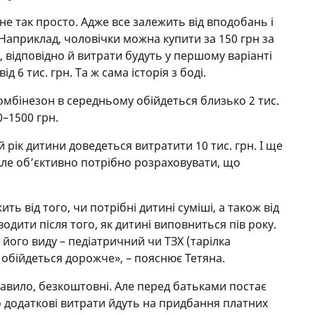
не так просто. Адже все залежить від вподобань і
Наприклад, чоловічки можна купити за 150 грн за
у, відповідно й витрати будуть у першому варіанті
 від 6 тис. грн. Та ж сама історія з боді.
мбінезон в середньому обійдеться близько 2 тис.
0–1500 грн.
 рік дитини доведеться витратити 10 тис. грн. І ще
 Але об’єктивно потрібно розраховувати, що
ть від того, чи потрібні дитині суміші, а також від
дити після того, як дитині виповниться пів року.
його виду – педіатричний чи ТЗХ (тарілка
Х обійдеться дорожче», – пояснює Тетяна.
правило, безкоштовні. Але перед батьками постає
то додаткові витрати йдуть на придбання платних