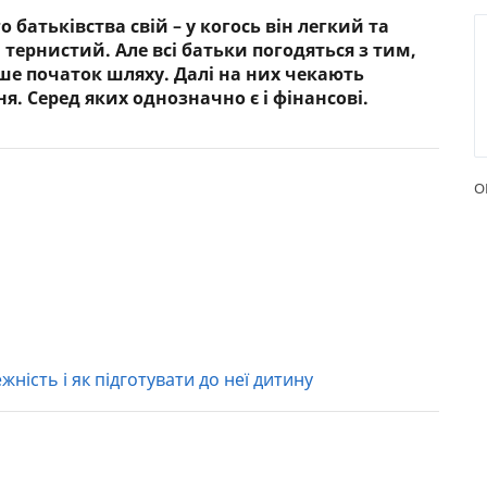
 батьківства свій – у когось він легкий та
РЕЙТИНГ ДЕБЕТОВИХ
ПУТІВН
 тернистий. Але всі батьки погодяться з тим,
КАРТОК
СТРАХУ
е початок шляху. Далі на них чекають
. Серед яких однозначно є і фінансові.
ЩОМІСЯЧНИЙ ОГЛЯД
ВСІ СТР
КЕШБЕКУ
СТРАХОВ
ПУТІВНИКИ ПО
БАНКІВСЬКИХ КАРТКАХ
ВІДГУКИ
О
КОМПАН
ДОСТАВК
КОНТАК
ність і як підготувати до неї дитину