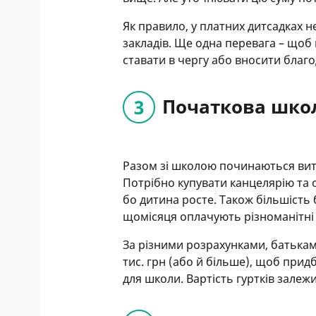
Як правило, у платних дитсадках 
закладів. Ще одна перевага – щоб
ставати в чергу або вносити благо
Початкова шко
Разом зі школою починаються витр
Потрібно купувати канцелярію та 
бо дитина росте. Також більшість б
щомісяця оплачують різноманітні 
За різними розрахунками, батькам 
тис. грн (або й більше), щоб прид
для школи. Вартість гуртків залежи