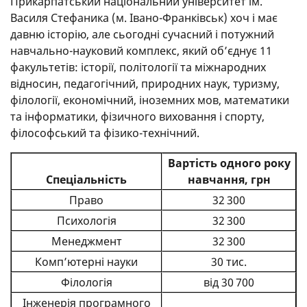
Прикарпатський національний університет ім.
Василя Стефаника (м. Івано-Франківськ) хоч і має
давню історію, але сьогодні сучасний і потужний
навчально-науковий комплекс, який об’єднує 11
факультетів: історії, політології та міжнародних
відносин, педагогічний, природних наук, туризму,
філології, економічний, іноземних мов, математики
та інформатики, фізичного виховання і спорту,
філософський та фізико-технічний.
Вартість одного року
Спеціальність
навчання, грн
Право
32 300
Психологія
32 300
Менеджмент
32 300
Комп’ютерні науки
30 тис.
Філологія
від 30 700
Інженерія програмного