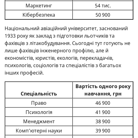
Маркетинг
54 тис.
Кібербезпека
50 900
Національний авіаційний університет, заснований
1933 року як заклад з підготовки льотчиків та
фахівців з літакобудування. Сьогодні тут готують не
лише фахівців інженерного профілю, але й
економістів, юристів, екологів, перекладачів,
психологів, соціологів та спеціалістів з багатьох
інших професій.
Вартість одного року
Спеціальність
навчання, грн
Право
46 900
Психологія
41 900
Менеджмент
38 900
Комп’ютерні науки
39 900