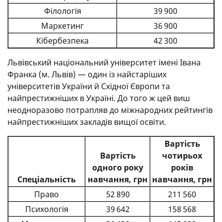
Філологія
39 900
Маркетинг
36 900
Кібербезпека
42 300
Львівський національний університет імені Івана
Франка (м. Львів) — один із найстаріших
університетів України й Східної Європи та
найпрестижніших в Україні. До того ж цей виш
неодноразово потрапляв до міжнародних рейтингів
найпрестижніших закладів вищої освіти.
Вартість
Вартість
чотирьох
одного року
років
Спеціальність
навчання, грн
навчання, грн
Право
52 890
211 560
Психологія
39 642
158 568