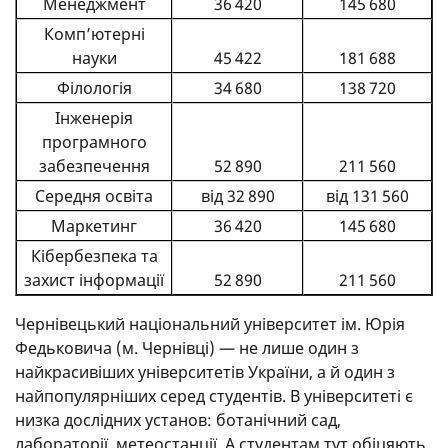
Менеджмент
36 420
145 680
Комп’ютерні
науки
45 422
181 688
Філологія
34 680
138 720
Інженерія
програмного
забезпечення
52 890
211 560
Середня освіта
від 32 890
від 131 560
Маркетинг
36 420
145 680
Кібербезпека та
захист інформації
52 890
211 560
Чернівецький національний університет ім. Юрія
Федьковича (м. Чернівці) — не лише один з
найкрасивіших університетів України, а й один з
найпопулярніших серед студентів. В університеті є
низка дослідних установ: ботанічний сад,
лабораторії, метеостанції. А студентам тут обіцяють