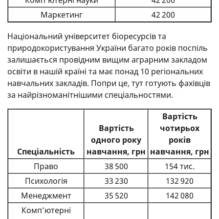
Маркетинг
42 200
Національний університет біоресурсів та
природокористування України багато років поспіль
залишається провідним вищим аграрним закладом
освіти в нашій країні та має понад 10 регіональних
навчальних закладів. Попри це, тут готують фахівців
за найрізноманітнішими спеціальностями.
Вартість
Вартість
чотирьох
одного року
років
Спеціальність
навчання, грн
навчання, грн
Право
38 500
154 тис.
Психологія
33 230
132 920
Менеджмент
35 520
142 080
Комп’ютерні