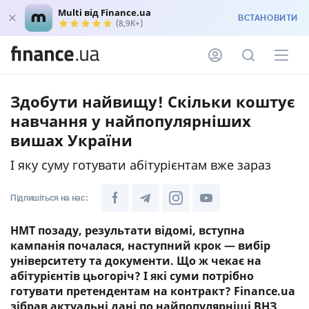
Multi від Finance.ua
ВСТАНОВИТИ
(8,9K+)
Здобути найвищу! Скільки коштує
навчання у найпопулярніших
вишах України
І яку суму готувати абітурієнтам вже зараз
Підпишіться на нас:
НМТ позаду, результати відомі, вступна
кампанія почалася, наступний крок — вибір
університету та документи. Що ж чекає на
абітурієнтів цьогоріч? І які суми потрібно
готувати претендентам на контракт? Finance.ua
зібрав актуальні дані по найпопулярніші ВНЗ