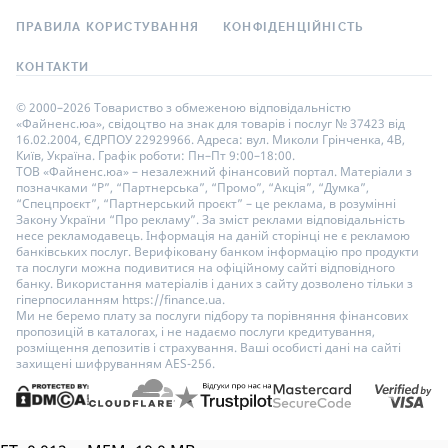
ПРАВИЛА КОРИСТУВАННЯ
КОНФІДЕНЦІЙНІСТЬ
КОНТАКТИ
© 2000–2026 Товариство з обмеженою відповідальністю
«Файненс.юа», свідоцтво на знак для товарів і послуг № 37423 від
16.02.2004, ЄДРПОУ 22929966. Адреса: вул. Миколи Грінченка, 4В,
Київ, Україна. Графік роботи: Пн–Пт 9:00–18:00.
ТОВ «Файненс.юа» – незалежний фінансовий портал. Матеріали з
позначками “Р”, “Партнерська”, “Промо”, “Акція”, “Думка”,
“Спецпроєкт”, “Партнерський проєкт” – це реклама, в розумінні
Закону України “Про рекламу”. За зміст реклами відповідальність
несе рекламодавець. Інформація на даній сторінці не є рекламою
банківських послуг. Верифіковану банком інформацію про продукти
та послуги можна подивитися на офіційному сайті відповідного
банку. Використання матеріалів і даних з сайту дозволено тільки з
гіперпосиланням https://finance.ua.
Ми не беремо плату за послуги підбору та порівняння фінансових
пропозицій в каталогах, і не надаємо послуги кредитування,
розміщення депозитів і страхування. Ваші особисті дані на сайті
захищені шифруванням AES-256.