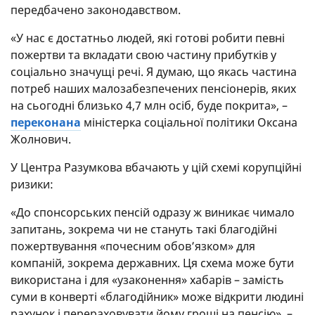
передбачено законодавством.
«У нас є достатньо людей, які готові робити певні
пожертви та вкладати свою частину прибутків у
соціально значущі речі. Я думаю, що якась частина
потреб наших малозабезпечених пенсіонерів, яких
на сьогодні близько 4,7 млн осіб, буде покрита», –
переконана
міністерка соціальної політики Оксана
Жолнович.
У Центра Разумкова вбачають у цій схемі корупційні
ризики:
«До спонсорських пенсій одразу ж виникає чимало
запитань, зокрема чи не стануть такі благодійні
пожертвування «почесним обов’язком» для
компаній, зокрема державних. Ця схема може бути
використана і для «узаконення» хабарів – замість
суми в конверті «благодійник» може відкрити людині
рахунок і перераховувати йому гроші на пенсію», –