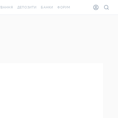
УВАННЯ
ДЕПОЗИТИ
БАНКИ
ФОРУМ
ВІЛКА
ВСІ ДЕПОЗИТИ
ВСІ БАНКИ
ВАННЯ ЖИТЛА ВІД
ДЕПОЗИТИ В USD
ВІДГУКИ ПРО БАНКИ
А ШАХЕДІВ
ДЕПОЗИТИ В EUR
МІКРОФІНАНСОВІ
АХОВКА ЗА КОРДОН
ОРГАНІЗАЦІЇ
БОНУС ДО ДЕПОЗИТІВ
ВІДГУКИ ПРО МФО
УМОВИ АКЦІЇ
КАРТА
ПИТАННЯ ТА ВІДПОВІДІ
ОННА ВІНЬЄТКА
ДЕПОЗИТНИЙ КАЛЬКУЛЯТОР
Я СПІВРОБІТНИКІВ
ПУТІВНИКИ ПО
ASSISTANCE
ЗАОЩАДЖЕННЯМ
ВАННЯ ВІД
ИХ ВИПАДКІВ