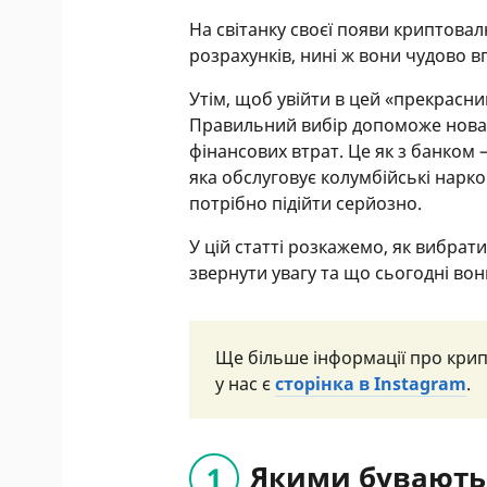
На світанку своєї появи криптова
розрахунків, нині ж вони чудово в
Утім, щоб увійти в цей «прекрасн
Правильний вибір допоможе новач
фінансових втрат. Це як з банком –
яка обслуговує колумбійські нарко
потрібно підійти серйозно.
У цій статті розкажемо, як вибрат
звернути увагу та що сьогодні во
Ще більше інформації про кри
у нас є
сторінка в Instagram
.
Якими бувають