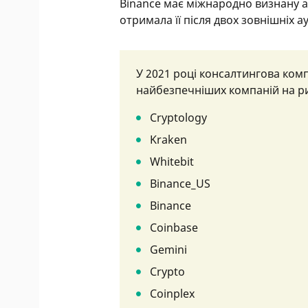
Binance має міжнародно визнану а
отримала її після двох зовнішніх а
У 2021 році консалтингова ком
найбезпечніших компаній на ри
Cryptology
Kraken
Whitebit
Binance_US
Binance
Coinbase
Gemini
Crypto
Coinplex