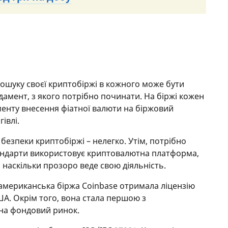
пошуку своєї криптобіржі в кожного може бути
дамент, з якого потрібно починати. На біржі кожен
менту внесення фіатної валюти на біржовий
івлі.
безпеки криптобіржі – нелегко. Утім, потрібно
тандарти використовує криптовалютна платформа,
є, наскільки прозоро веде свою діяльність.
 американська біржа Coinbase отримала ліцензію
ША. Окрім того, вона стала першою з
 на фондовий ринок.