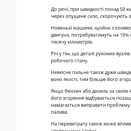
До речі, при швидкості понад 50 
через опущене скло, скорочують е
Новенькі машини, щойно з конвеєр
двигуна, потребуватимуть на 10% 
тисячу кілометрів.
Річ у тім, що деталі рухомих вуз
робочого стану.
Неякісне пальне також дуже швид
воно якості, тим більше його згор
Якщо бензин або дизель за своїм 
його згоряння відбувається позаш
намагається виправити проблему 
палива.
На перевитрату також може вплив
несвоєчасна заміна.