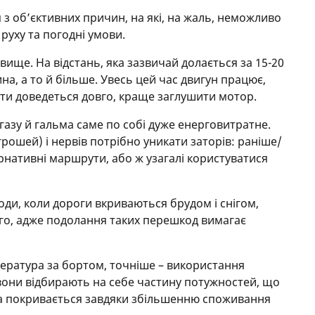
 з об’єктивних причин, на які, на жаль, неможливо
 руху та погодні умови.
явище. На відстань, яка зазвичай долається за 15-20
ина, а то й більше. Увесь цей час двигун працює,
ти доведеться довго, краще заглушити мотор.
 газу й гальма саме по собі дуже енерговитратне.
грошей) і нервів потрібно уникати заторів: раніше/
рнативні маршрути, або ж узагалі користуватися
оди, коли дороги вкриваються брудом і снігом,
ого, адже подолання таких перешкод вимагає
пература за бортом, точніше – використання
 вони відбирають на себе частину потужностей, що
а покривається завдяки збільшенню споживання