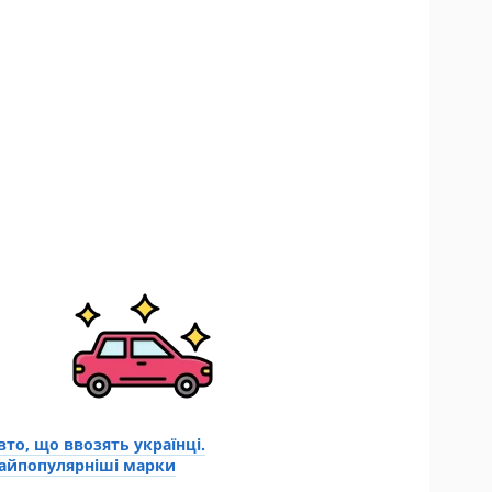
вто, що ввозять українці.
айпопулярніші марки