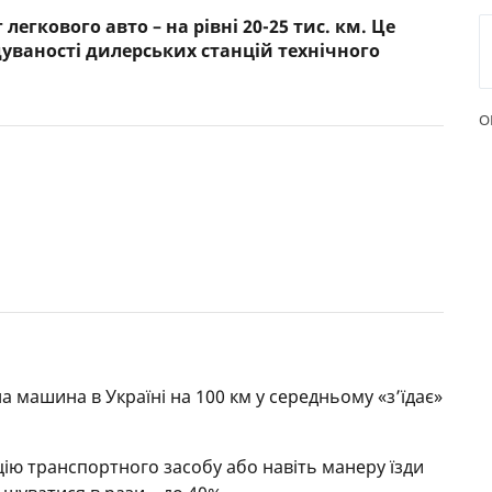
легкового авто – на рівні 20-25 тис. км. Це
РЕЙТИНГ ДЕБЕТОВИХ
ПУТІВН
дуваності дилерських станцій технічного
КАРТОК
СТРАХУ
ЩОМІСЯЧНИЙ ОГЛЯД
ВСІ СТР
О
КЕШБЕКУ
СТРАХОВ
ПУТІВНИКИ ПО
БАНКІВСЬКИХ КАРТКАХ
ВІДГУКИ
КОМПАН
ДОСТАВК
КОНТАК
 машина в Україні на 100 км у середньому «з’їдає»
ію транспортного засобу або навіть манеру їзди