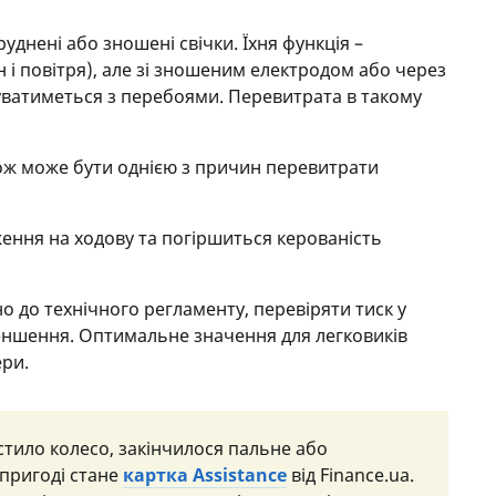
днені або зношені свічки. Їхня функція –
 і повітря), але зі зношеним електродом або через
уватиметься з перебоями. Перевитрата в такому
кож може бути однією з причин перевитрати
ення на ходову та погіршиться керованість
о до технічного регламенту, перевіряти тиск у
еншення. Оптимальне значення для легковиків
ери.
стило колесо, закінчилося пальне або
 пригоді стане
картка Assistance
від Finance.ua.