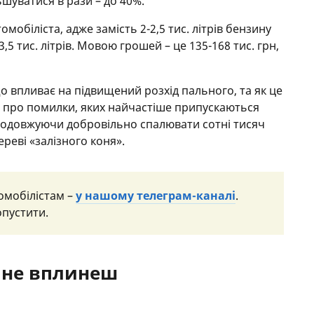
шуватися в рази – до 40%.
мобіліста, адже замість 2-2,5 тис. літрів бензину
3,5 тис. літрів. Мовою грошей – це 135-168 тис. грн,
 що впливає на підвищений розхід пального, та як це
о про помилки, яких найчастіше припускаються
 продовжуючи добровільно спалювати сотні тисяч
реві «залізного коня».
омобілістам –
у нашому телеграм-каналі
.
опустити.
і не вплинеш