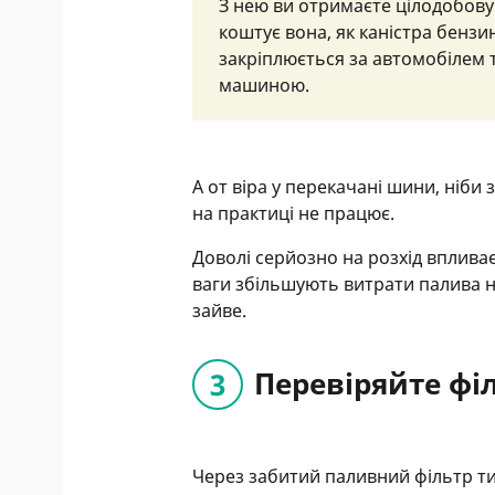
З нею ви отримаєте цілодобову 
коштує вона, як каністра бензин
закріплюється за автомобілем т
машиною.
А от віра у перекачані шини, ніб
на практиці не працює.
Доволі серйозно на розхід впливає
ваги збільшують витрати палива на
зайве.
Перевіряйте фі
Через забитий паливний фільтр ти