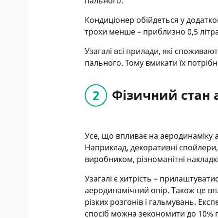
пального.
Кондиціонер обійдеться у додаткові
трохи менше – приблизно 0,5 літра
Узагалі всі прилади, які споживаю
пального. Тому вмикати їх потріб
Фізичний стан 
Усе, що впливає на аеродинаміку 
Наприклад, декоративні спойлери,
виробником, різноманітні накладк
Узагалі є хитрість – прилаштува
аеродинамічний опір. Також це вп
різких розгонів і гальмувань. Екс
спосіб можна зекономити до 10% 