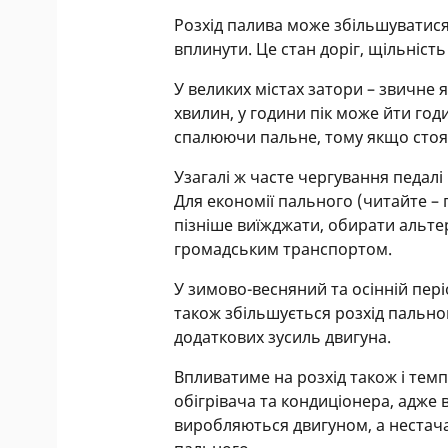
Розхід палива може збільшуватися
вплинути. Це стан доріг, щільність
У великих містах затори – звичне 
хвилин, у години пік може йти год
спалюючи пальне, тому якщо стоя
Узагалі ж часте чергування педалі
Для економії пального (читайте – 
пізніше виїжджати, обирати альте
громадським транспортом.
У зимово-весняний та осінній пері
також збільшується розхід пальн
додаткових зусиль двигуна.
Впливатиме на розхід також і тем
обігрівача та кондиціонера, адже
виробляються двигуном, а нестач