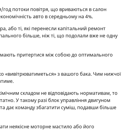
км/год потоки повітря, що вриваються в салон
кономічність авто в середньому на 4%.
а, або ті, які перенесли капітальний ремонт
пального більше, ніж ті, що подолали вже не одну
лів мають притертися між собою до оптимального
ко «вивітрюватиметься» з вашого бака. Чим нижчої
атиме.
хімічним складом не відповідають нормативам, то
татно. У такому разі блок управління двигуном
та дає команду збагатити суміш, подавши більше
ати неякісне моторне мастило або його