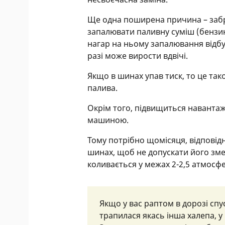
Ще одна поширена причина – забру
запалювати паливну суміш (бензин
нагар на ньому запалювання відб
разі може вирости вдвічі.
Якщо в шинах упав тиск, то це та
палива.
Окрім того, підвищиться навантаж
машиною.
Тому потрібно щомісяця, відповідн
шинах, щоб не допускати його зм
коливається у межах 2-2,5 атмосф
Якщо у вас раптом в дорозі спу
трапилася якась інша халепа, у