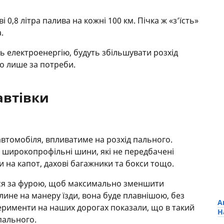
 0,8 літра палива на кожні 100 км. Пічка ж «з’їсть»
.
ть електроенергію, будуть збільшувати розхід
но лише за потреби.
автівки
автомобіля, впливатиме на розхід пального.
 широкопрофільні шини, які не передбачені
и на капот, дахові багажники та бокси тощо.
тися за фурою, щоб максимально зменшити
лине на манеру їзди, вона буде плавнішою, без
А
перименти на наших дорогах показали, що в такий
Н
пального.