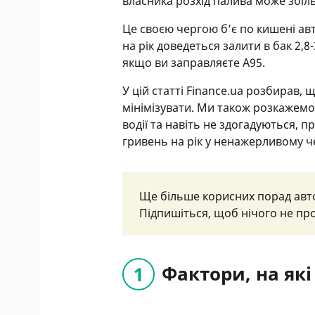
власника розхід палива може збіль
Це своєю чергою б’є по кишені авто
на рік доведеться залити в бак 2,8-
якщо ви заправляєте А95.
У цій статті Finance.ua розбирав,
мінімізувати. Ми також розкажем
водії та навіть не здогадуються,
гривень на рік у ненажерливому че
Ще більше корисних порад авт
Підпишіться, щоб нічого не пр
Фактори, на як