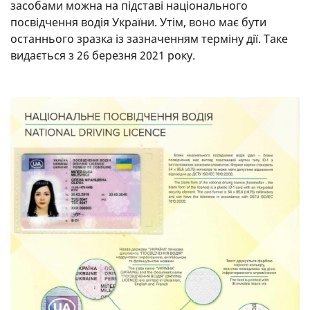
засобами можна на підставі національного
Венесуела, В’єтнам, Гаяна, Гана, Греція, Грузія,
посвідчення водія України. Утім, воно має бути
Данія, Демократична Республіка Конго, Еквадор,
останнього зразка із зазначенням терміну дії. Таке
Естонія, Зімбабве, Ізраїль, Індонезія, Ірак, Іран,
видається з 26 березня 2021 року.
Іспанія, Італія, Кабо-Верде, Казахстан, Катар,
Кенія, Киргизія, Коста-Рика, Кот-д'Івуар, Куба,
Кувейт, Латвія, Литва, Ліберія, Люксембург,
Македонія, Марокко, Мексика, Молдова, Монако,
Монголія, Нідерланди, Нігер, Нігерія, Німеччина,
Норвегія, ОАЕ, Пакистан, ПАР, Перу, Польща,
Португалія, Республіка Корея, Російська
Федерація, Румунія, Сан-Марино, Саудівська
Аравія, Сейшели, Сенегал, Сербія, Словаччина,
Словенія, Таджикистан, Таїланд, Тайвань, Туніс,
Туркменістан, Туреччина, Угорщина, Узбекистан,
Україна, Уругвай, Філіппіни, Фінляндія, Франція,
Хорватія, ЦАР, Чорногорія, Чехія, Чилі, Швейцарія,
Швеція.