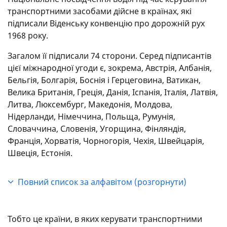
транспортними засобами дійсне в країнах, які
підписали Віденську конвенцію про дорожній рух
1968 року.
Загалом її підписали 74 сторони. Серед підписантів
цієї міжнародної угоди є, зокрема, Австрія, Албанія,
Бельгія, Болгарія, Боснія і Герцеговина, Ватикан,
Велика Британія, Греція, Данія, Іспанія, Італія, Латвія,
Литва, Люксембург, Македонія, Молдова,
Нідерланди, Німеччина, Польща, Румунія,
Словаччина, Словенія, Угорщина, Фінляндія,
Франція, Хорватія, Чорногорія, Чехія, Швейцарія,
Швеція, Естонія.
Повний список за алфавітом (розгорнути)
Австрія, Азербайджан, Албанія, Вірменія, Багами,
Бахрейн, Білорусь, Бельгія, Болгарія, Боснія і
Тобто це країни, в яких керувати транспортними
Герцеговина, Бразилія, Ватикан, Велика Британія,