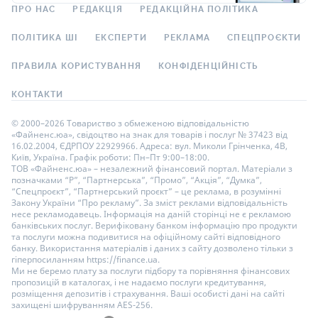
ПРО НАС
РЕДАКЦІЯ
РЕДАКЦІЙНА ПОЛІТИКА
ПОЛІТИКА ШІ
ЕКСПЕРТИ
РЕКЛАМА
СПЕЦПРОЄКТИ
ПРАВИЛА КОРИСТУВАННЯ
КОНФІДЕНЦІЙНІСТЬ
КОНТАКТИ
© 2000–2026 Товариство з обмеженою відповідальністю
«Файненс.юа», свідоцтво на знак для товарів і послуг № 37423 від
16.02.2004, ЄДРПОУ 22929966. Адреса: вул. Миколи Грінченка, 4В,
Київ, Україна. Графік роботи: Пн–Пт 9:00–18:00.
ТОВ «Файненс.юа» – незалежний фінансовий портал. Матеріали з
позначками “Р”, “Партнерська”, “Промо”, “Акція”, “Думка”,
“Спецпроєкт”, “Партнерський проєкт” – це реклама, в розумінні
Закону України “Про рекламу”. За зміст реклами відповідальність
несе рекламодавець. Інформація на даній сторінці не є рекламою
банківських послуг. Верифіковану банком інформацію про продукти
та послуги можна подивитися на офіційному сайті відповідного
банку. Використання матеріалів і даних з сайту дозволено тільки з
гіперпосиланням https://finance.ua.
Ми не беремо плату за послуги підбору та порівняння фінансових
пропозицій в каталогах, і не надаємо послуги кредитування,
розміщення депозитів і страхування. Ваші особисті дані на сайті
захищені шифруванням AES-256.