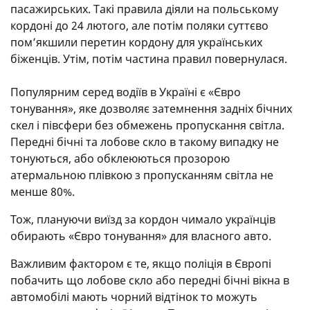
пасажирських. Такі правила діяли на польському
кордоні до 24 лютого, але потім поляки суттєво
пом’якшили перетин кордону для українських
біженців. Утім, потім частина правил повернулася.
Популярним серед водіїв в Україні є «Євро
тонування», яке дозволяє затемнення задніх бічних
скел і півсфери без обмежень пропускання світла.
Передні бічні та лобове скло в такому випадку не
тонуються, або обклеюються прозорою
атермальною плівкою з пропусканням світла не
менше 80%.
Тож, плануючи виїзд за кордон чимало українців
обирають «Євро тонування» для власного авто.
Важливим фактором є те, якщо поліція в Європі
побачить що лобове скло або передні бічні вікна в
автомобілі мають чорний відтінок то можуть