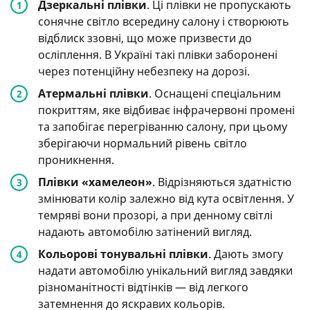
Дзеркальні плівки
. Ці плівки не пропускають
сонячне світло всередину салону і створюють
відблиск ззовні, що може призвести до
осліплення. В Україні такі плівки заборонені
через потенційну небезпеку на дорозі.
Атермальні плівки
. Оснащені спеціальним
покриттям, яке відбиває інфрачервоні промені
та запобігає перегріванню салону, при цьому
зберігаючи нормальний рівень світло
проникнення.
Плівки «хамелеон»
. Відрізняються здатністю
змінювати колір залежно від кута освітлення. У
темряві вони прозорі, а при денному світлі
надають автомобілю затінений вигляд.
Кольорові тонувальні плівки
. Дають змогу
надати автомобілю унікальний вигляд завдяки
різноманітності відтінків — від легкого
затемнення до яскравих кольорів.