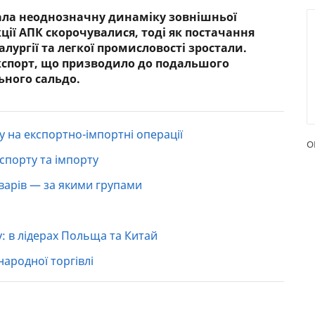
вала неоднозначну динаміку зовнішньої
РЕЙТИНГ ДЕБЕТОВИХ
ПУТІВН
кції АПК скорочувалися, тоді як постачання
КАРТОК
СТРАХУ
ургії та легкої промисловості зростали.
кспорт, що призводило до подальшого
ЩОМІСЯЧНИЙ ОГЛЯД
ВСІ СТР
ьного сальдо.
КЕШБЕКУ
СТРАХОВ
ПУТІВНИКИ ПО
БАНКІВСЬКИХ КАРТКАХ
ВІДГУКИ
у на експортно-імпортні операції
КОМПАН
О
спорту та імпорту
ДОСТАВК
оварів — за якими групами
КОНТАК
у: в лідерах Польща та Китай
ародної торгівлі