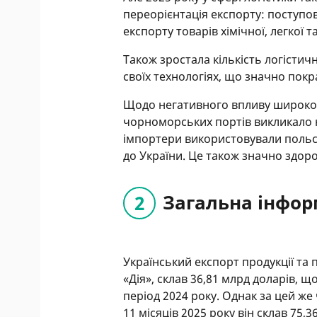
переорієнтація експорту: поступов
експорту товарів хімічної, легкої
Також зростала кількість логістич
своїх технологіях, що значно пок
Щодо негативного впливу широком
чорноморських портів викликало н
імпортери використовували польсь
до України. Це також значно здор
Загальна інфор
Український експорт продукції та п
«Дія», склав 36,81 млрд доларів, щ
період 2024 року. Однак за цей же
11 місяців 2025 року він склав 75,