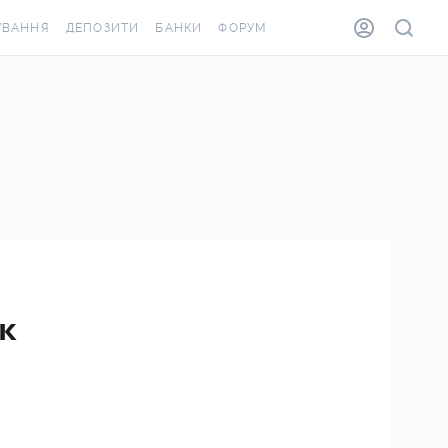
УВАННЯ
ДЕПОЗИТИ
БАНКИ
ФОРУМ
ВІЛКА
ВСІ ДЕПОЗИТИ
ВСІ БАНКИ
ВАННЯ ЖИТЛА ВІД
ДЕПОЗИТИ В USD
ВІДГУКИ ПРО БАНКИ
А ШАХЕДІВ
ДЕПОЗИТИ В EUR
МІКРОФІНАНСОВІ
АХОВКА ЗА КОРДОН
ОРГАНІЗАЦІЇ
БОНУС ДО ДЕПОЗИТІВ
ВІДГУКИ ПРО МФО
УМОВИ АКЦІЇ
КАРТА
ПИТАННЯ ТА ВІДПОВІДІ
ОННА ВІНЬЄТКА
ік
ДЕПОЗИТНИЙ КАЛЬКУЛЯТОР
Я СПІВРОБІТНИКІВ
ПУТІВНИКИ ПО
ASSISTANCE
ЗАОЩАДЖЕННЯМ
ВАННЯ ВІД
ИХ ВИПАДКІВ