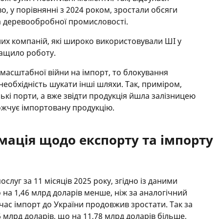
о, у порівнянні з 2024 роком, зростали обсяги
 та деревообробної промисловості.
них компаній, які широко використовували ШІ у
ращило роботу.
асштабної війни на імпорт, то блокування
еобхідність шукати інші шляхи. Так, приміром,
кі порти, а вже звідти продукція йшла залізницею
ожчує імпортовану продукцію.
мація щодо експорту та імпорту
ослуг за 11 місяців 2025 року, згідно із даними
о на 1,46 млрд доларів менше, ніж за аналогічний
 час імпорт до України продовжив зростати. Так за
36 млрд доларів, що на 11,78 млрд доларів більше,