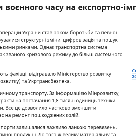
 воєнного часу на експортно-імп
 операцій України став роком боротьби та певної
дбувалися структурні зміни, цифровізація та пошук
йськими ринками. Однак транспортна система
так званого кризового режиму до більш системного
С
ть фахівці, відігравало Міністерство розвитку
2
розвитку) та Укртрансбезпека.
ничному транспорту. За інформацією Мінрозвитку,
ракти на постачання 1,8 тисячі одиниць техніки
ри. Все це дозволило частково зменшити
ас на ремонт пошкоджених колій.
спорти залишалися важливо ланкою перевезень,
ійної продукції. До того ж велику матеріальну та