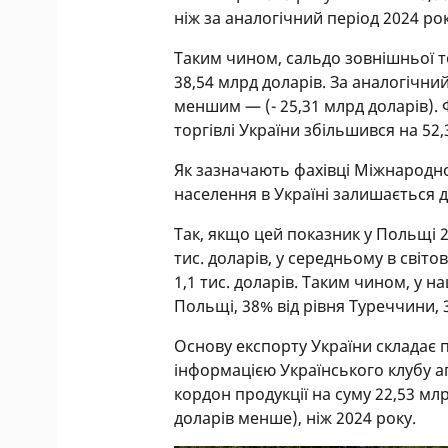
ніж за аналогічний період 2024 рок
Таким чином, сальдо зовнішньої т
38,54 млрд доларів. За аналогічни
меншим — (- 25,31 млрд доларів).
торгівлі України збільшився на 52,
Як зазначають фахівці Міжнародно
населення в Україні залишається 
Так, якщо цей показник у Польщі 2
тис. доларів, у середньому в світов
1,1 тис. доларів. Таким чином, у н
Польщі, 38% від рівня Туреччини, 
Основу експорту України складає 
інформацією Українського клубу а
кордон продукції на суму 22,53 млр
доларів менше), ніж 2024 року.