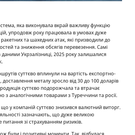
система, яка виконувала вкрай важливу функцію
ій, упродовж року працювала в умовах дуже
я ракетних та шахедних атак, які призводили до
тей та зниження обсягів перевезення. Самі
а даними Укрзалізниці, 2025 року залишалися
к.
ршрутів суттєво вплинули на вартість експортно-
, доставлення металу зросло від 30 до 100 доларів
 продукція суттєво подорожчала та втрачає
 з аналогічними товарами з Туреччини та росії.
 що у компаній суттєво знизився валютний виторг.
іяльності зазначають, що дуже великою
питання зі страхуванням ризиків.
кож були і позитивні моменти. Так, відбулася