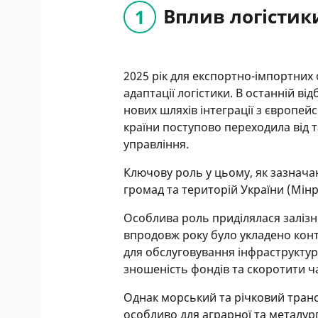
Вплив логістики
2025 рік для експортно-імпортних
адаптації логістики. В останній ві
нових шляхів інтеграції з європе
країни поступово переходила від 
управління.
Ключову роль у цьому, як зазначаю
громад та територій України (Мін
Особлива роль приділялася заліз
впродовж року було укладено конт
для обслуговування інфраструкту
зношеність фондів та скоротити ч
Однак морський та річковий тран
особливо для аграрної та металург