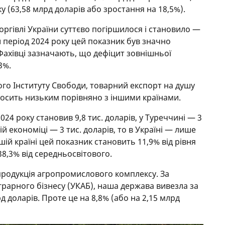
у (63,58 млрд доларів або зростання на 18,5%).
оргівлі України суттєво погіршилося і становило —
й період 2024 року цей показник був значно
 Фахівці зазначають, що дефіцит зовнішньої
3%.
го Інституту Свободи, товарний експорт на душу
досить низьким порівняно з іншими країнами.
024 року становив 9,8 тис. доларів, у Туреччині — 3
ій економіці — 3 тис. доларів, то в Україні — лише
ашій країні цей показник становить 11,9% від рівня
38,3% від середньосвітового.
продукція агропромислового комплексу. За
грарного бізнесу (УКАБ), наша держава вивезла за
д доларів. Проте це на 8,8% (або на 2,15 млрд