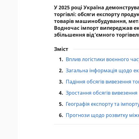
У 2025 році Україна демонстру
торгівлі: обсяги експорту проду
товарів машинобудування, метал
Водночас імпорт випереджав е
збільшення від’ємного торгівел
Зміст
1.
Вплив логістики воєнного час
2.
Загальна інформація щодо ек
3.
Падіння обсягів вивезення т
4.
Зростання обсягів вивезення
5.
Географія експорту та імпорт
6.
Прогнози щодо розвитку міжн