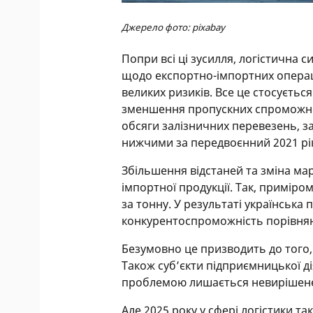
Джерело фото: pixabay
Попри всі ці зусилля, логістична 
щодо експортно-імпортних операц
великих ризиків. Все це стосуєтьс
зменшення пропускних спроможнос
обсяги залізничних перевезень, з
нижчими за передвоєнний 2021 рі
Збільшення відстаней та зміна ма
імпортної продукції. Так, приміром
за тонну. У результаті українська
конкурентоспроможність порівняно
Безумовно це призводить до того,
Також суб’єкти підприємницької д
проблемою лишається невирішене 
Але 2025 року у сфері логістики та