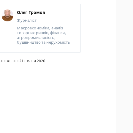
ИКИ ПО
Олег Громов
ВАННЮ
Журналіст
АХОВІ ПОЛІСИ
Макроекономіка, аналіз
товарних ринків, фінанси,
агропромисловість,
І КОМПАНІЇ
будівництво та нерухомість
 ПРО СТРАХОВІ
ІЇ
НОВЛЕНО 21 СІЧНЯ 2026
А І ОПЛАТА
ТИ