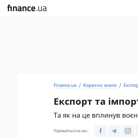
Finance.ua
Корисно знати
Експор
Експорт та імпор
Та як на це вплинув воє
Підпишіться на нас: