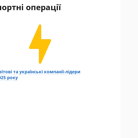
ортні операції
вітові та українські компанії-лідери
025 року