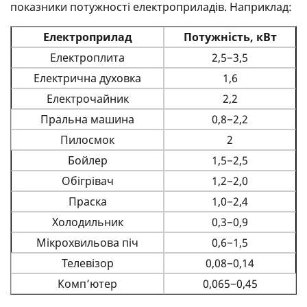
показники потужності електроприладів. Наприклад:
Електроприлад
Потужність, кВт
Електроплита
2,5−3,5
Електрична духовка
1,6
Електрочайник
2,2
Пральна машина
0,8−2,2
Пилосмок
2
Бойлер
1,5−2,5
Обігрівач
1,2−2,0
Праска
1,0−2,4
Холодильник
0,3−0,9
Мікрохвильова піч
0,6−1,5
Телевізор
0,08−0,14
Комп’ютер
0,065−0,45