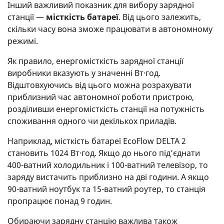
Інший важливий показник для вибору зарядної
станції —
місткість батареї
. Від цього залежить,
скільки часу вона зможе працювати в автономному
режимі.
Як правило, енергомісткість зарядної станції
виробники вказують у значенні Вт·год.
Відштовхуючись від цього можна розрахувати
приблизний час автономної роботи пристрою,
розділивши енергомісткість станції на потужність
споживання одного чи декількох приладів.
Наприклад, місткість батареї EcoFlow DELTA 2
становить 1024 Вт·год. Якщо до нього під’єднати
400-ватний холодильник і 100-ватний телевізор, то
заряду вистачить приблизно на дві години. А якщо
90-ватний ноутбук та 15-ватний роутер, то станція
пропрацює понад 9 годин.
Обираючи зарядну станцію важлива також