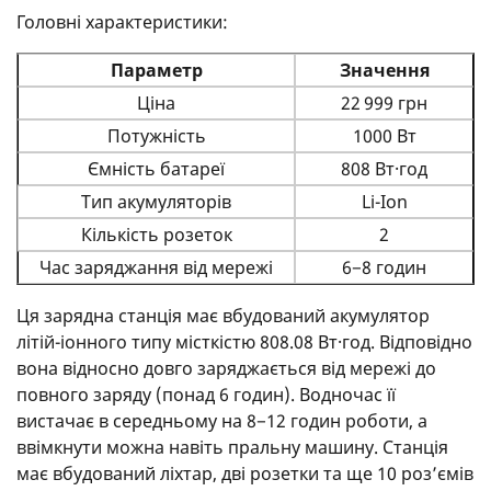
Головні характеристики:
Параметр
Значення
Ціна
22 999 грн
Потужність
1000 Вт
Ємність батареї
808 Вт·год
Тип акумуляторів
Li-Ion
Кількість розеток
2
Час заряджання від мережі
6−8 годин
Ця зарядна станція має вбудований акумулятор
літій-іонного типу місткістю 808.08 Вт·год. Відповідно
вона відносно довго заряджається від мережі до
повного заряду (понад 6 годин). Водночас її
вистачає в середньому на 8−12 годин роботи, а
ввімкнути можна навіть пральну машину. Станція
має вбудований ліхтар, дві розетки та ще 10 роз’ємів