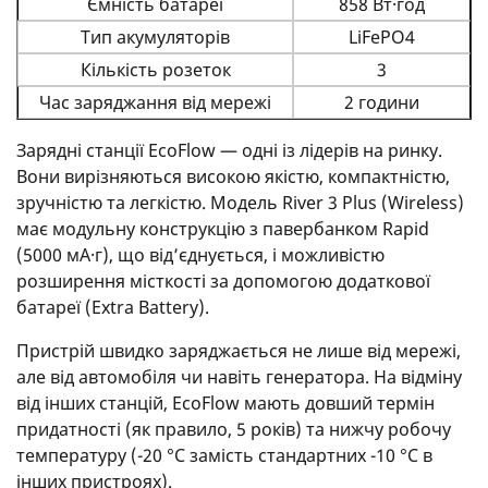
Ємність батареї
858 Вт·год
Тип акумуляторів
LiFePO4
Кількість розеток
3
Час заряджання від мережі
2 години
Зарядні станції EcoFlow — одні із лідерів на ринку.
Вони вирізняються високою якістю, компактністю,
зручністю та легкістю. Модель River 3 Plus (Wireless)
має модульну конструкцію з павербанком Rapid
(5000 мА·г), що від’єднується, і можливістю
розширення місткості за допомогою додаткової
батареї (Extra Battery).
Пристрій швидко заряджається не лише від мережі,
але від автомобіля чи навіть генератора. На відміну
від інших станцій, EcoFlow мають довший термін
придатності (як правило, 5 років) та нижчу робочу
температуру (-20 °C замість стандартних -10 °C в
інших пристроях).