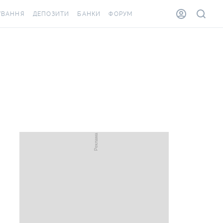
УВАННЯ
ДЕПОЗИТИ
БАНКИ
ФОРУМ
ВІЛКА
ВСІ ДЕПОЗИТИ
ВСІ БАНКИ
ВАННЯ ЖИТЛА ВІД
ДЕПОЗИТИ В USD
ВІДГУКИ ПРО БАНКИ
А ШАХЕДІВ
ДЕПОЗИТИ В EUR
МІКРОФІНАНСОВІ
АХОВКА ЗА КОРДОН
ОРГАНІЗАЦІЇ
БОНУС ДО ДЕПОЗИТІВ
ВІДГУКИ ПРО МФО
УМОВИ АКЦІЇ
КАРТА
ПИТАННЯ ТА ВІДПОВІДІ
ОННА ВІНЬЄТКА
ДЕПОЗИТНИЙ КАЛЬКУЛЯТОР
Я СПІВРОБІТНИКІВ
ПУТІВНИКИ ПО
ASSISTANCE
ЗАОЩАДЖЕННЯМ
ВАННЯ ВІД
ИХ ВИПАДКІВ