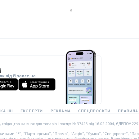
ок від Finance.ua
КА ШІ
ЕКСПЕРТИ
РЕКЛАМА
СПЕЦПРОЄКТИ
ПРАВИЛА
ідоцтво на знак для товарів і послуг № 37423 від 16.02.2004, ЄДРПОУ 22929
ками “Р”, “Партнерська”, “Промо”, “Акція”, “Думка”, “Спецпроєкт”, “Парт
ормація на даній сторінці не є рекламою банківських послуг. Верифікован