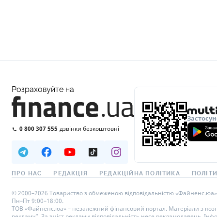
Розраховуйте на
Застосун
0 800 307 555
дзвінки безкоштовні
ПРО НАС
РЕДАКЦІЯ
РЕДАКЦІЙНА ПОЛІТИКА
ПОЛІТИ
© 2000–2026 Товариство з обмеженою відповідальністю «Файненс.юа», св
Пн–Пт 9:00–18:00.
ТОВ «Файненс.юа» – незалежний фінансовий портал. Матеріали з познач
рекламу”. За зміст реклами відповідальність несе рекламодавець. Інф