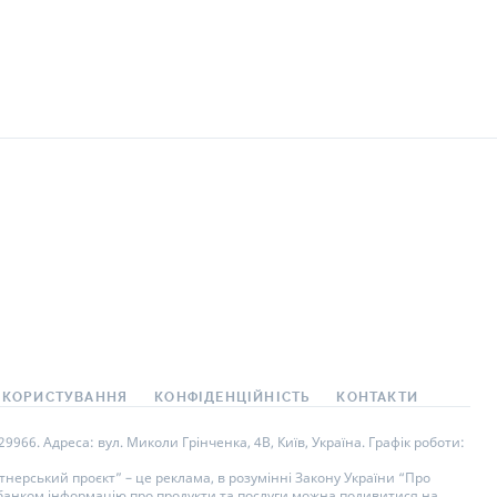
 КОРИСТУВАННЯ
КОНФІДЕНЦІЙНІСТЬ
КОНТАКТИ
966. Адреса: вул. Миколи Грінченка, 4В, Київ, Україна. Графік роботи:
нерський проєкт” – це реклама, в розумінні Закону України “Про
у банком інформацію про продукти та послуги можна подивитися на