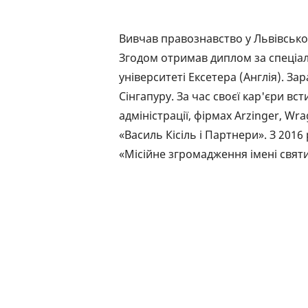
Вивчав правознавство у Львівсько
Згодом отримав диплом за спеціа
університеті Ексетера (Англія). З
Сінгапуру. За час своєї кар'єри в
адміністрації, фірмах Arzinger, W
«Василь Кісіль і Партнери». З 201
«Місійне згромадження імені святи