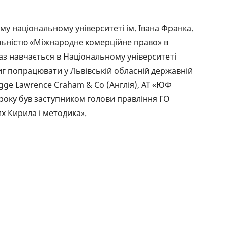
РЕЙТИНГ ДЕБЕТОВИХ
ПУТІВН
КАРТОК
СТРАХУ
му національному університеті ім. Івана Франка.
льністю «Міжнародне комерційне право» в
ЩОМІСЯЧНИЙ ОГЛЯД
ВСІ СТР
араз навчається в Національному університеті
КЕШБЕКУ
СТРАХОВ
стиг попрацювати у Львівській обласній державній
ПУТІВНИКИ ПО
ragge Lawrence Craham & Co (Англія), АТ «ЮФ
БАНКІВСЬКИХ КАРТКАХ
ВІДГУКИ
КОМПАН
6 року був заступником голови правління ГО
х Кирила і методика».
ДОСТАВК
КОНТАК