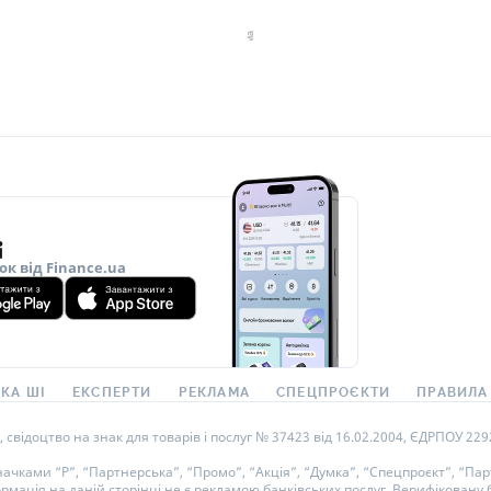
ок від Finance.ua
КА ШІ
ЕКСПЕРТИ
РЕКЛАМА
СПЕЦПРОЄКТИ
ПРАВИЛА
ідоцтво на знак для товарів і послуг № 37423 від 16.02.2004, ЄДРПОУ 22929
ками “Р”, “Партнерська”, “Промо”, “Акція”, “Думка”, “Спецпроєкт”, “Парт
ормація на даній сторінці не є рекламою банківських послуг. Верифікован