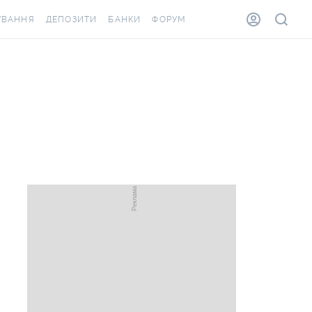
УВАННЯ
ДЕПОЗИТИ
БАНКИ
ФОРУМ
ВІЛКА
ВСІ ДЕПОЗИТИ
ВСІ БАНКИ
ВАННЯ ЖИТЛА ВІД
ДЕПОЗИТИ В USD
ВІДГУКИ ПРО БАНКИ
А ШАХЕДІВ
ДЕПОЗИТИ В EUR
МІКРОФІНАНСОВІ
АХОВКА ЗА КОРДОН
ОРГАНІЗАЦІЇ
БОНУС ДО ДЕПОЗИТІВ
ВІДГУКИ ПРО МФО
УМОВИ АКЦІЇ
КАРТА
ПИТАННЯ ТА ВІДПОВІДІ
ОННА ВІНЬЄТКА
ДЕПОЗИТНИЙ КАЛЬКУЛЯТОР
Я СПІВРОБІТНИКІВ
ПУТІВНИКИ ПО
ASSISTANCE
ЗАОЩАДЖЕННЯМ
ВАННЯ ВІД
ИХ ВИПАДКІВ