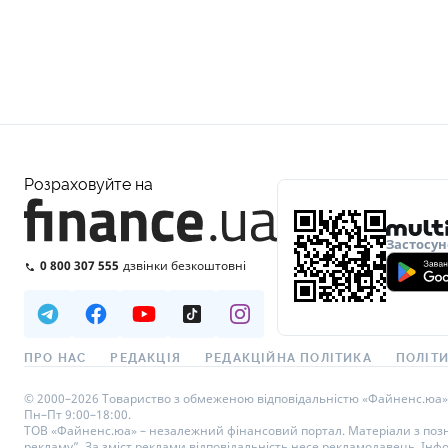
Розраховуйте на
Застосун
0 800 307 555
дзвінки безкоштовні
ПРО НАС
РЕДАКЦІЯ
РЕДАКЦІЙНА ПОЛІТИКА
ПОЛІТИ
© 2000–2026 Товариство з обмеженою відповідальністю «Файненс.юа», св
Пн–Пт 9:00–18:00.
ТОВ «Файненс.юа» – незалежний фінансовий портал. Матеріали з познач
рекламу”. За зміст реклами відповідальність несе рекламодавець. Інф