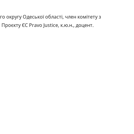
РЕЙТИНГ ДЕБЕТОВИХ
ПУТІВН
КАРТОК
СТРАХУ
 округу Одеської області, член комітету з
роєкту ЄС Pravo Justice, к.ю.н., доцент.
ЩОМІСЯЧНИЙ ОГЛЯД
ВСІ СТР
КЕШБЕКУ
СТРАХОВ
ПУТІВНИКИ ПО
БАНКІВСЬКИХ КАРТКАХ
ВІДГУКИ
КОМПАН
ДОСТАВК
КОНТАК