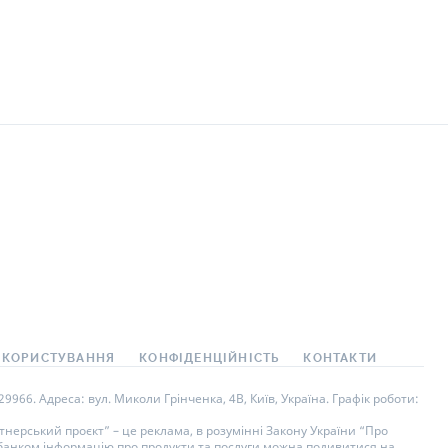
 КОРИСТУВАННЯ
КОНФІДЕНЦІЙНІСТЬ
КОНТАКТИ
966. Адреса: вул. Миколи Грінченка, 4В, Київ, Україна. Графік роботи:
нерський проєкт” – це реклама, в розумінні Закону України “Про
у банком інформацію про продукти та послуги можна подивитися на