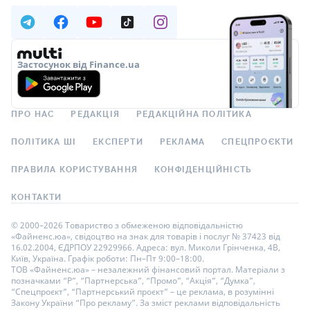
Застосунок від Finance.ua
ПРО НАС
РЕДАКЦІЯ
РЕДАКЦІЙНА ПОЛІТИКА
ПОЛІТИКА ШІ
ЕКСПЕРТИ
РЕКЛАМА
СПЕЦПРОЄКТИ
ПРАВИЛА КОРИСТУВАННЯ
КОНФІДЕНЦІЙНІСТЬ
КОНТАКТИ
© 2000–2026 Товариство з обмеженою відповідальністю
«Файненс.юа», свідоцтво на знак для товарів і послуг № 37423 від
16.02.2004, ЄДРПОУ 22929966. Адреса: вул. Миколи Грінченка, 4В,
Київ, Україна. Графік роботи: Пн–Пт 9:00–18:00.
ТОВ «Файненс.юа» – незалежний фінансовий портал. Матеріали з
позначками “Р”, “Партнерська”, “Промо”, “Акція”, “Думка”,
“Спецпроєкт”, “Партнерський проєкт” – це реклама, в розумінні
Закону України “Про рекламу”. За зміст реклами відповідальність