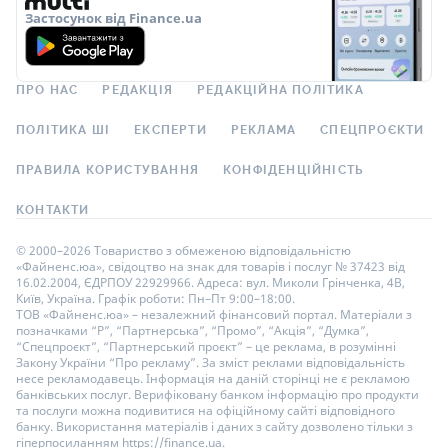
Застосунок від Finance.ua
ПРО НАС
РЕДАКЦІЯ
РЕДАКЦІЙНА ПОЛІТИКА
ПОЛІТИКА ШІ
ЕКСПЕРТИ
РЕКЛАМА
СПЕЦПРОЄКТИ
ПРАВИЛА КОРИСТУВАННЯ
КОНФІДЕНЦІЙНІСТЬ
КОНТАКТИ
© 2000–2026 Товариство з обмеженою відповідальністю
«Файненс.юа», свідоцтво на знак для товарів і послуг № 37423 від
16.02.2004, ЄДРПОУ 22929966. Адреса: вул. Миколи Грінченка, 4В,
Київ, Україна. Графік роботи: Пн–Пт 9:00–18:00.
ТОВ «Файненс.юа» – незалежний фінансовий портал. Матеріали з
позначками “Р”, “Партнерська”, “Промо”, “Акція”, “Думка”,
“Спецпроєкт”, “Партнерський проєкт” – це реклама, в розумінні
Закону України “Про рекламу”. За зміст реклами відповідальність
несе рекламодавець. Інформація на даній сторінці не є рекламою
банківських послуг. Верифіковану банком інформацію про продукти
та послуги можна подивитися на офіційному сайті відповідного
банку. Використання матеріалів і даних з сайту дозволено тільки з
гіперпосиланням https://finance.ua.