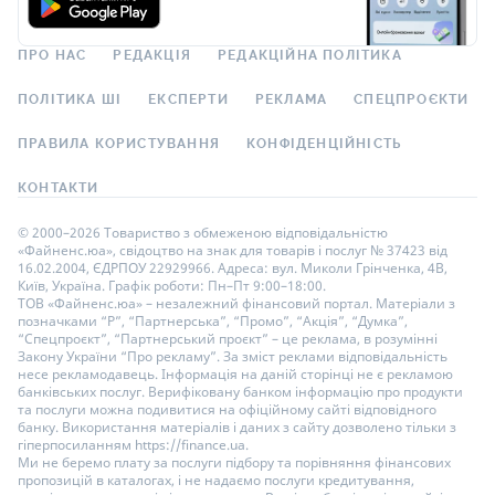
ПРО НАС
РЕДАКЦІЯ
РЕДАКЦІЙНА ПОЛІТИКА
ПОЛІТИКА ШІ
ЕКСПЕРТИ
РЕКЛАМА
СПЕЦПРОЄКТИ
ПРАВИЛА КОРИСТУВАННЯ
КОНФІДЕНЦІЙНІСТЬ
КОНТАКТИ
© 2000–2026 Товариство з обмеженою відповідальністю
«Файненс.юа», свідоцтво на знак для товарів і послуг № 37423 від
16.02.2004, ЄДРПОУ 22929966. Адреса: вул. Миколи Грінченка, 4В,
Київ, Україна. Графік роботи: Пн–Пт 9:00–18:00.
ТОВ «Файненс.юа» – незалежний фінансовий портал. Матеріали з
позначками “Р”, “Партнерська”, “Промо”, “Акція”, “Думка”,
“Спецпроєкт”, “Партнерський проєкт” – це реклама, в розумінні
Закону України “Про рекламу”. За зміст реклами відповідальність
несе рекламодавець. Інформація на даній сторінці не є рекламою
банківських послуг. Верифіковану банком інформацію про продукти
та послуги можна подивитися на офіційному сайті відповідного
банку. Використання матеріалів і даних з сайту дозволено тільки з
гіперпосиланням https://finance.ua.
Ми не беремо плату за послуги підбору та порівняння фінансових
пропозицій в каталогах, і не надаємо послуги кредитування,