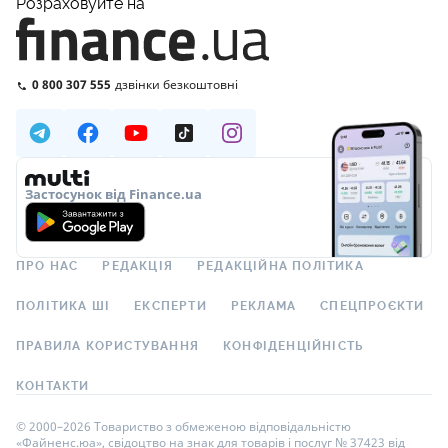
Розраховуйте на
0 800 307 555
дзвінки безкоштовні
Застосунок від Finance.ua
ПРО НАС
РЕДАКЦІЯ
РЕДАКЦІЙНА ПОЛІТИКА
ПОЛІТИКА ШІ
ЕКСПЕРТИ
РЕКЛАМА
СПЕЦПРОЄКТИ
ПРАВИЛА КОРИСТУВАННЯ
КОНФІДЕНЦІЙНІСТЬ
КОНТАКТИ
© 2000–2026 Товариство з обмеженою відповідальністю
«Файненс.юа», свідоцтво на знак для товарів і послуг № 37423 від