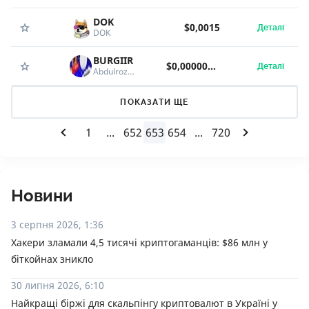
DOK
$0,0015
Деталі
DOK
BURGIIR
$0,00000688
Деталі
Abdulrozik's Camel
ПОКАЗАТИ ЩЕ
1
...
652
653
654
...
720
Новини
3 серпня 2026, 1:36
Хакери зламали 4,5 тисячі криптогаманців: $86 млн у
біткойнах зникло
30 липня 2026, 6:10
Найкращі біржі для скальпінгу криптовалют в Україні у