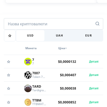
USD
UAH
EUR
Монета
Ціна
7
$0,0000132
Деталі
7
7007
$0,000407
Деталі
Token 7007
TARD
$0,000038
Деталі
Tardigrades Cult
TTBM
$0,0000852
Деталі
TTBMATH COIN