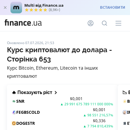
Multi від Finance.ua
ВСТАНОВИТИ
(8,9K+)
Оновлено 07.07.2026, 21:53
Курс криптовалют до долара -
Сторінка 653
Курс Bitcoin, Ethereum, Litecoin та інших
криптовалют
🔥 Показують ріст
📉 
$
0,001
SNR
▲
29 991 675 789 111 000 000
%
$
0,001
FEGBSCOLD
I
▲
98 551 216,57
%
$
0,336
DOGESTR
E
▲
7 794 810,439
%