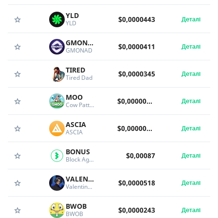
YLD
$0,0000443
Деталі
YLD
GMONAD
$0,0000411
Деталі
GMONAD
TIRED
$0,0000345
Деталі
Tired Dad
MOO
$0,00000634
Деталі
Cow Patty Bingo
ASCIA
$0,00000862
Деталі
ASCIA
BONUS
$0,00087
Деталі
Block Agent
VALENTINE
$0,0000518
Деталі
Valentine Michael Smith
BWOB
$0,0000243
Деталі
BWOB