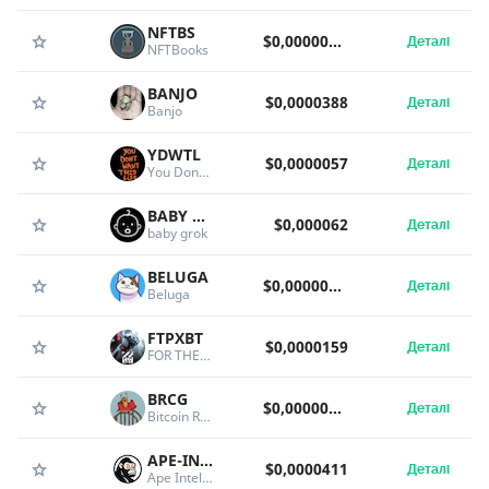
NFTBS
$0,000000000355
Деталі
NFTBooks
BANJO
$0,0000388
Деталі
Banjo
YDWTL
$0,0000057
Деталі
You Dont Want This Life
BABY GROK
$0,000062
Деталі
baby grok
BELUGA
$0,00000572
Деталі
Beluga
FTPXBT
$0,0000159
Деталі
FOR THE PEOPLE XBT
BRCG
$0,0000000294
Деталі
Bitcoin Roller Coaster Guy
APE-INTELLIGENCE
$0,0000411
Деталі
Ape Intelligence