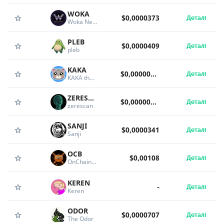
WOKA
$0,0000373
Деталі
Woka Network
PLEB
$0,0000409
Деталі
pleb
KAKA
$0,000000996
Деталі
KAKA the cat
ZERESCAN
$0,00000726
Деталі
zerescan
SANJI
$0,0000341
Деталі
Sanji
OCB
$0,00108
Деталі
OnChain Battles
KEREN
-
Деталі
Keren
ODOR
$0,0000707
Деталі
The Odor