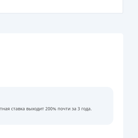
КИ ПО
ВАННЮ
ХОВІ ПОЛІСИ
І КОМПАНІЇ
 ПРО СТРАХОВІ
Ї
А І ОПЛАТА
И
тная ставка выходит 200% почти за 3 года.