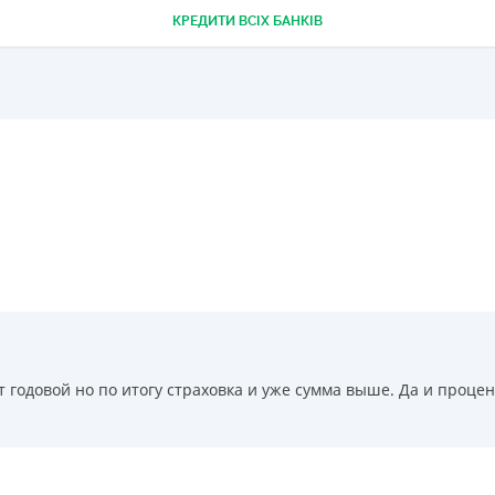
КРЕДИТИ ВСІХ БАНКІВ
РЕЙТИНГ ДЕБЕТОВИХ
ПУТІВНИ
КАРТОК
СТРАХУ
ЩОМІСЯЧНИЙ ОГЛЯД
ВСІ СТРА
КЕШБЕКУ
СТРАХОВ
ПУТІВНИКИ ПО
БАНКІВСЬКИХ КАРТКАХ
ВІДГУКИ
КОМПАНІ
ДОСТАВК
КОНТАКТ
 годовой но по итогу страховка и уже сумма выше. Да и процен