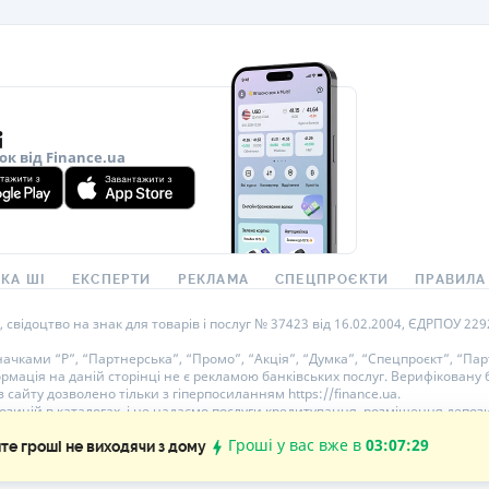
ок від Finance.ua
КА ШІ
ЕКСПЕРТИ
РЕКЛАМА
СПЕЦПРОЄКТИ
ПРАВИЛА
ідоцтво на знак для товарів і послуг № 37423 від 16.02.2004, ЄДРПОУ 22929
ками “Р”, “Партнерська”, “Промо”, “Акція”, “Думка”, “Спецпроєкт”, “Парт
ормація на даній сторінці не є рекламою банківських послуг. Верифікован
 сайту дозволено тільки з гіперпосиланням https://finance.ua.
озицій в каталогах, і не надаємо послуги кредитування, розміщення депози
Гроші у вас вже в
03:07:29
е гроші не виходячи з дому