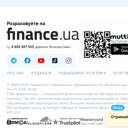
Розраховуйте на
Застосун
0 800 307 555
дзвінки безкоштовні
ПРО НАС
РЕДАКЦІЯ
РЕДАКЦІЙНА ПОЛІТИКА
ПОЛІТИ
© 2000–2026 Товариство з обмеженою відповідальністю «Файненс.юа», св
Пн–Пт 9:00–18:00.
ТОВ «Файненс.юа» – незалежний фінансовий портал. Матеріали з познач
рекламу”. За зміст реклами відповідальність несе рекламодавець. Інф
офіційному сайті відповідного банку. Використання матеріалів і даних з
Ми не беремо плату за послуги підбору та порівняння фінансових проп
Нове
AES-256.
Отримайт