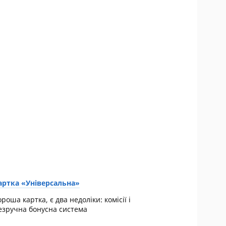
артка «Універсальна»
ороша картка, є два недоліки: комісії і
езручна бонусна система