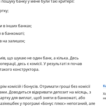
 пошуку банку у мене були такі критерії:
ртку;
и в інших банках;
 в банкоматі;
в на залишок;
мів, що шукаю не один банк, а кілька. Десь
перації, десь є комісії. У результаті я почав
 такого конструктора.
К
рім комісій і бонусів. Отримати гроші без комісії
ами. Доводиться відкривати депозит на місяць, з
Х
артку для виплат, щоб зняти в банкоматі, або
н
вазікешбек у програмі «Бонус плюс» непоганий, але