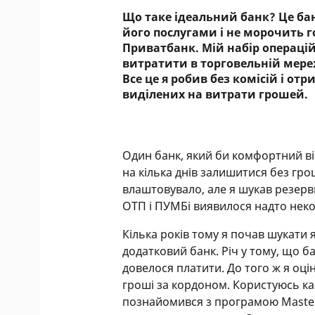
Що таке ідеальний банк? Це бан
його послугами і не морочить г
Приватбанк. Мій набір операці
витратити в торговельній мереж
Все це я робив без комісій і о
виділених на витрати грошей.
Один банк, який би комфортний він
на кілька днів залишитися без гр
влаштовувало, але я шукав резервн
ОТП і ПУМБі виявилося надто нек
Кілька років тому я почав шукати 
додатковий банк. Річ у тому, що ба
довелося платити. До того ж я оці
гроші за кордоном. Користуюсь кар
познайомився з програмою Master