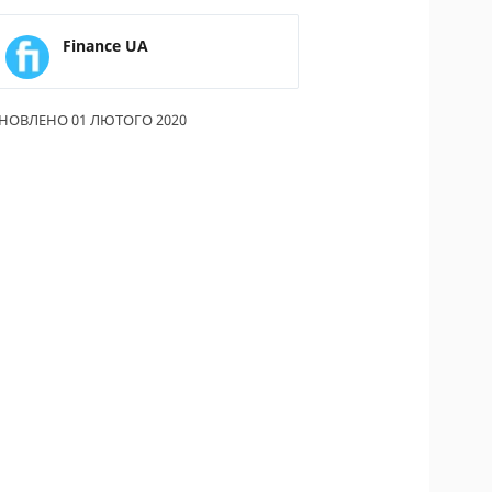
ИКИ ПО
Finance UA
ВАННЮ
АХОВІ ПОЛІСИ
НОВЛЕНО 01 ЛЮТОГО 2020
І КОМПАНІЇ
 ПРО СТРАХОВІ
ІЇ
А І ОПЛАТА
ТИ