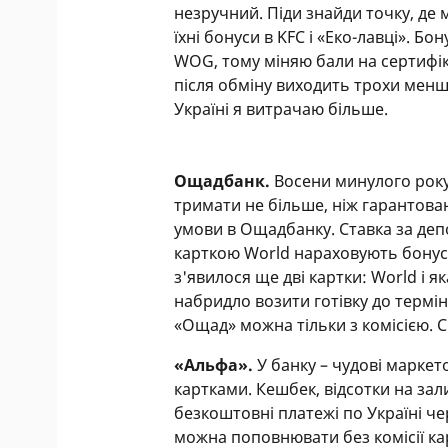
незручний. Піди знайди точку, де
їхні бонуси в KFC і «Еко-лавці». Б
WOG, тому міняю бали на сертифіка
після обміну виходить трохи менш
Україні я витрачаю більше.
Ощадбанк.
Восени минулого року
тримати не більше, ніж гарантова
умови в Ощадбанку. Ставка за деп
карткою World нараховують бонуси
з'явилося ще дві картки: World і я
набридло возити готівку до термі
«Ощад» можна тільки з комісією. С
«Альфа».
У банку – чудові марке
картками. Кешбек, відсотки на за
безкоштовні платежі по Україні чер
можна поповнювати без комісії кар