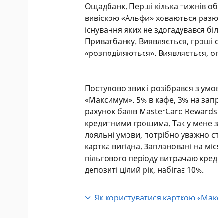
Ощадбанк. Перші кілька тижнів о
вивіскою «Альфи» ховаються разюче 
існування яких не здогадувався бі
Приватбанку. Виявляється, гроші 
«розподіляються». Виявляється, оп
Поступово звик і розібрався з умо
«Максимум». 5% в кафе, 3% на запр
рахунок балів MasterCard Rewards
кредитними грошима. Так у мене з
лояльні умови, потрібно уважно с
картка вигідна. Заплановані на міс
пільгового періоду витрачаю кред
депозиті цілий рік, набігає 10%.
Як користуватися карткою «Ма
Відразу після випуску відмовте