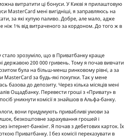
 можна витратити ці бонуси. У Києві я прилаштовую
онуси MasterCard мені вигідніші, я заправляюсь на
ти, за які купую паливо. Добре, але мало, адже
е ніж 1% від витраченого за кордоном. До того ж в
 стало зрозуміло, що в Приватбанку краще
ні державою 200 000 гривень. Тому я почав вивчати
озитом була на більш-менш ринковому рівні, а за
 MasterCard за будь-які покупки. Так у мене
кась базова до депозиту. Через кілька місяців мені
налів Ощадбанку. Перевести гроші з «Привату» в
посіб уникнути комісії я знайшов в Альфа-банку.
тологи, вони придумують привабливі умови за
лишок, безкоштовне зарахування грошей і
ез інтернет-банкінг. Я почав з дебетових карток. Їх
ткою Приватбанку. І без комісії переказувати в