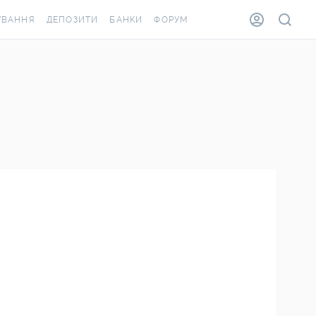
УВАННЯ
ДЕПОЗИТИ
БАНКИ
ФОРУМ
ВІЛКА
ВСІ ДЕПОЗИТИ
ВСІ БАНКИ
ВАННЯ ЖИТЛА ВІД
ДЕПОЗИТИ В USD
ВІДГУКИ ПРО БАНКИ
А ШАХЕДІВ
ДЕПОЗИТИ В EUR
МІКРОФІНАНСОВІ
АХОВКА ЗА КОРДОН
ОРГАНІЗАЦІЇ
БОНУС ДО ДЕПОЗИТІВ
ВІДГУКИ ПРО МФО
УМОВИ АКЦІЇ
КАРТА
ПИТАННЯ ТА ВІДПОВІДІ
ОННА ВІНЬЄТКА
ДЕПОЗИТНИЙ КАЛЬКУЛЯТОР
Я СПІВРОБІТНИКІВ
ПУТІВНИКИ ПО
ASSISTANCE
ЗАОЩАДЖЕННЯМ
ВАННЯ ВІД
ИХ ВИПАДКІВ