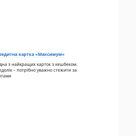
редитна картка «Максимум»
дна з найкращих карток з кешбеком.
едолік – потрібно уважно стежити за
атами