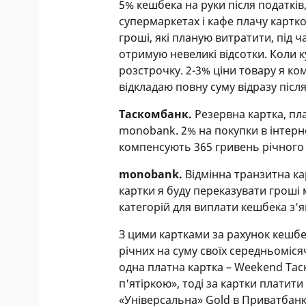
5% кешбека на руки після податків
супермаркетах і кафе плачу картк
гроші, які планую витратити, під ч
отримую невеликі відсотки. Коли
розстрочку. 2-3% ціни товару я ко
відкладаю повну суму відразу післ
Таскомбанк.
Резервна картка, пл
monobank. 2% на покупки в інтерне
компенсують 365 гривень річного
monobank.
Відмінна транзитна ка
картки я буду переказувати гроші 
категорій для виплати кешбека з’
З цими картками за рахунок кешбе
річних на суму своїх середньоміся
одна платна картка – Weekend Тас
п'ятіркою», тоді за картки платит
«Універсальна» Gold в Приватбанку