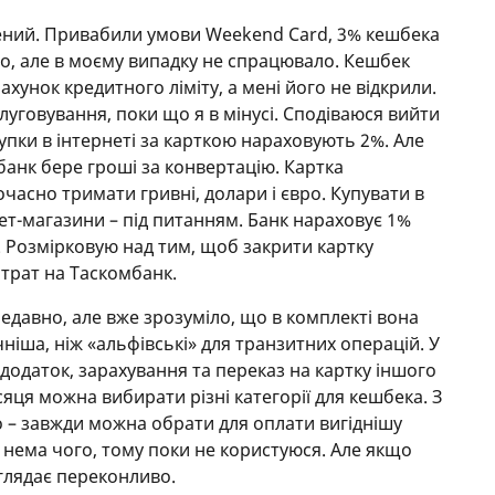
ний. Привабили умови Weekend Card, 3% кешбека
каво, але в моєму випадку не спрацювало. Кешбек
 55 днів, але безкоштовно ви зможете
ахунок кредитного ліміту, а мені його не відкрили.
том тільки 30.
луговування, поки що я в мінусі. Сподіваюся вийти
вою датою». Це день підписання договору. Якщо
упки в інтернеті за карткою нараховують 2%. Але
г, банк спише 60 гривень за обслуговування картки.
банк бере гроші за конвертацію. Картка
часно тримати гривні, долари і євро. Купувати в
роші. На залишок нараховуються відсотки, але
нет-магазини – під питанням. Банк нараховує 1%
и зможете тільки в торговельній мережі. За будь-
і. Розмірковую над тим, щоб закрити картку
е комісію. Тримайте свої гроші або в іншому банку,
трат на Таскомбанк.
ову картку «Альфи». Якщо заправляєтесь на WOG
найвигідніша дебетова картка – Carbon, ви будете
давно, але вже зрозуміло, що в комплекті вона
тити таку картку, потрібно відкрити в «Альфі»
ніша, ніж «альфівські» для транзитних операцій. У
ь умови, пакет легко зробити безкоштовним.
одаток, зарахування та переказ на картку іншого
 вигідно. Finance.ua
протестував розстрочку
, вона
ісяця можна вибирати різні категорії для кешбека. З
о – завжди можна обрати для оплати вигіднішу
і нема чого, тому поки не користуюся. Але якщо
атежі. Гасіть борг із запасом на кілька днів. Якщо
иглядає переконливо.
о банку, попросіть менеджера розповісти, як