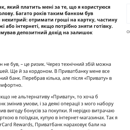
к, який платить мені за те, що я користуюся
РЕЙТИНГ ДЕБЕТОВИХ
ПУТІВН
олову. Багато років таким банком був
КАРТОК
СТРАХУ
й нехитрий: отримати гроші на картку, частину
і або інтернеті, якщо потрібно зняти готівку.
ЩОМІСЯЧНИЙ ОГЛЯД
ВСІ СТР
О
тримував депозитний дохід на залишок
КЕШБЕКУ
СТРАХОВ
ПУТІВНИКИ ПО
БАНКІВСЬКИХ КАРТКАХ
ВІДГУКИ
КОМПАН
 не був, – це ризик. Через технічний збій можна
ДОСТАВК
ошей. Ще й за кордоном. В Приватбанку мене все
ий банк. Перебрав кілька, але після «Привату» в
КОНТАК
омфортно.
якщо не альтернативу «Привату», то хоча б
нк змінив умови, і за деякі операції з мого набору
нив вигоду бонусів за покупки. Я нерідко витрачаю
ткою в поїздках, купую в інтернет-магазинах. Так я
Card Rewards, Приватбанк нараховує бали на