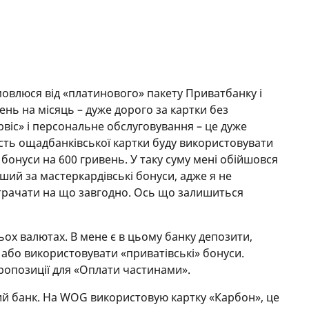
тку електронним платежем. Так вони зарахуються
мовлюся від «платинового» пакету Приватбанку і
нь на місяць – дуже дорого за картки без
рвіс» і персональне обслуговування – це дуже
ість ощадбанківської картки буду використовувати
бонуси на 600 гривень. У таку суму мені обійшовся
ший за мастеркардівські бонуси, адже я не
итрачати на що завгодно. Ось що залишиться
ьох валютах. В мене є в цьому банку депозити,
 або використовувати «приватівські» бонуси.
ропозиції для «Оплати частинами».
 банк. На WOG використовую картку «Карбон», це