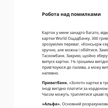
переказувати гроші на креди
протягом операційного дня.
Робота над помилками
Карток у мене занадто багато, від
картки World Ощадбанку. 300 гриве
зрозумілих переваг. «Консьєрж-се
зручно, але можна і обійтися. Зам
Таскомбанк. Закрию, щойно зберу 
випуск картки. 1% грошима вигідні
прив'язуюся до палива, а можу в
напевно.
Приватбанк.
«Золоті» картки в тр
іноді вигідно платити за кордоном
Часом можуть траплятися цікаві п
«Альфа».
Основний розрахунковий