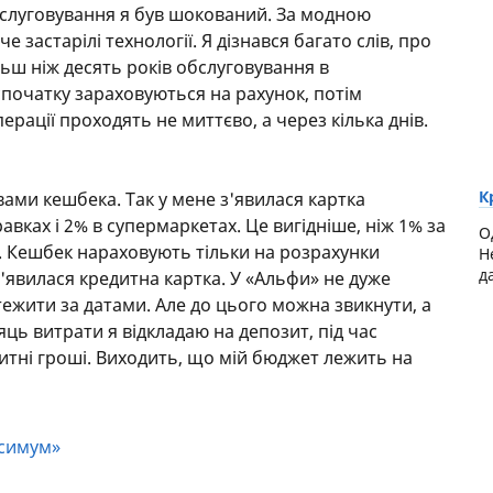
бслуговування я був шокований. За модною
застарілі технології. Я дізнався багато слів, про
льш ніж десять років обслуговування в
спочатку зараховуються на рахунок, потім
ерації проходять не миттєво, а через кілька днів.
К
вами кешбека. Так у мене з'явилася картка
авках і 2% в супермаркетах. Це вигідніше, ніж 1% за
О
. Кешбек нараховують тільки на розрахунки
Н
д
'явилася кредитна картка. У «Альфи» не дуже
тежити за датами. Але до цього можна звикнути, а
яць витрати я відкладаю на депозит, під час
итні гроші. Виходить, що мій бюджет лежить на
ксимум»
ся від страховок. Їх дві: страхування життя та від