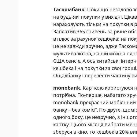
фінансових ризиків.
Таскомбанк.
Поки що незадоволе
на будь-які покупки у вихідні. Ці
Заявлений пільговий період –
нараховують тільки на покупки в р
користуватися кредитним лімі
Заплатив 365 гривень за річне обс
Уважно стежте за розрахунко
в плюс за рахунок кешбека: на пок
до цієї дати є хоч якийсь бор
це не завжди зручно, адже Таском
мультивалютна, на ній можна одно
Не тримайте на картці свої г
США сенс є. А ось китайські інтер
використовувати свої гроші в
кешбека і на покупки за свої грош
яку іншу операцію банк візьм
Ощадбанку і перевести частину ви
або випустіть для них дебет
або робите покупки в Metro, 
monobank.
Карткою користуюся не
отримувати кешбек. Щоб випус
потрібна. По-перше, набагато зруч
пакет послуг. Уважно вивчіт
monobank прекрасний мобільний д
Користуйтеся розстрочкою, це
банку – без комісії. По-друге, щом
працює.
одного боку, це незручно, з іншог
картку. Цього місяця вибрати мен
Альфа-банк довго обробляє пл
зберуся в кіно, то кешбек в 20% в
у вас є дебетова картка цьог