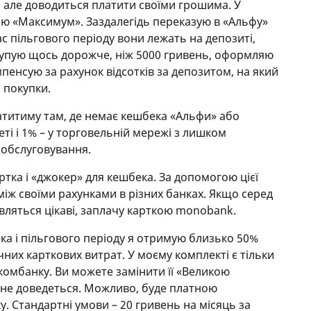
, але доводиться платити своїми грошима. У
ою «Максимум». Заздалегідь переказую в «Альфу»
ас пільгового періоду вони лежать на депозиті,
 купую щось дорожче, ніж 5000 гривень, оформляю
мпенсую за рахунок відсотків за депозитом, на який
я покупки.
атитиму там, де немає кешбека «Альфи» або
ті і 1% – у торговельній мережі з лишком
 обслуговування.
ртка і «джокер» для кешбека. За допомогою цієї
між своїми рахунками в різних банках. Якщо серед
являться цікаві, заплачу карткою monobank.
ка і пільгового періоду я отримую близько 50%
чних карткових витрат. У моєму комплекті є тільки
комбанку. Ви можете замінити її «Великою
и не доведеться. Можливо, буде платною
. Стандартні умови – 20 гривень на місяць за