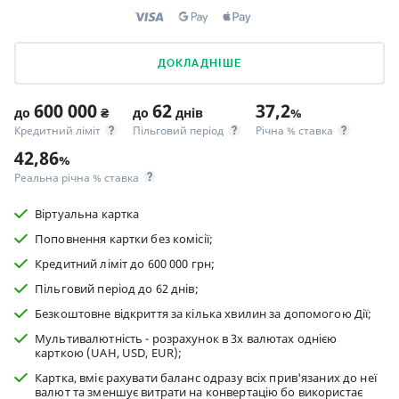
ДОКЛАДНІШЕ
600 000
62
37,2
до
₴
до
днів
%
Кредитний ліміт
Пільговий період
Річна % ставка
42,86
%
Реальна річна % ставка
Віртуальна картка
Поповнення картки без комісії;
Кредитний ліміт до 600 000 грн;
Пільговий період до 62 днів;
Безкоштовне відкриття за кілька хвилин за допомогою Дії;
Мультивалютність - розрахунок в 3х валютах однією
карткою (UAH, USD, EUR);
Картка, вміє рахувати баланс одразу всіх прив'язаних до неї
валют та зменшує витрати на конвертацію бо використає