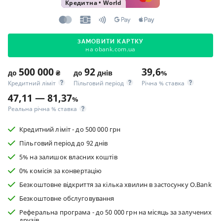
Кредитна
•
World
ЗАМОВИТИ КАРТКУ
на obank.com.ua
500 000
92
39,6
до
₴
до
днів
%
Кредитний ліміт
Пільговий період
Річна % ставка
47,11 — 81,37
%
Реальна річна % ставка
Кредитний ліміт - до 500 000 грн
Пільговий період до 92 днів
5% на залишок власних коштів
0% комісія за конвертацію
Безкоштовне відкриття за кілька хвилин в застосунку O.Bank
Безкоштовне обслуговування
Реферальна програма - до 50 000 грн на місяць за залучених
друзів