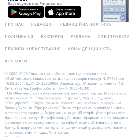
Застосунок від Finance.ua
ПРО НАС
РЕДАКЦІЯ
РЕДАКЦІЙНА ПОЛІТИКА
ПОЛІТИКА ШІ
ЕКСПЕРТИ
РЕКЛАМА
СПЕЦПРОЄКТИ
ПРАВИЛА КОРИСТУВАННЯ
КОНФІДЕНЦІЙНІСТЬ
КОНТАКТИ
© 2000–2026 Товариство з обмеженою відповідальністю
«Файненс.юа», свідоцтво на знак для товарів і послуг № 37423 від
16.02.2004, ЄДРПОУ 22929966. Адреса: вул. Миколи Грінченка, 4В,
Київ, Україна. Графік роботи: Пн–Пт 9:00–18:00.
ТОВ «Файненс.юа» – незалежний фінансовий портал. Матеріали з
позначками “Р”, “Партнерська”, “Промо”, “Акція”, “Думка”,
“Спецпроєкт”, “Партнерський проєкт” – це реклама, в розумінні
Закону України “Про рекламу”. За зміст реклами відповідальність
несе рекламодавець. Інформація на даній сторінці не є рекламою
банківських послуг. Верифіковану банком інформацію про продукти
та послуги можна подивитися на офіційному сайті відповідного
банку. Використання матеріалів і даних з сайту дозволено тільки з
гіперпосиланням https://finance.ua.