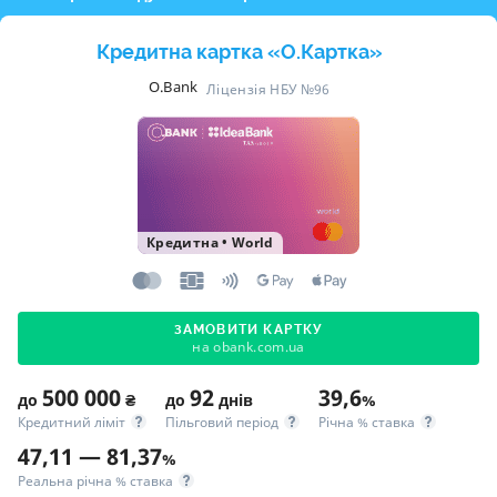
Кредитна картка «O.Картка»
O.Bank
Ліцензія НБУ №96
Кредитна
•
World
ЗАМОВИТИ КАРТКУ
на obank.com.ua
500 000
92
39,6
до
₴
до
днів
%
Кредитний ліміт
Пільговий період
Річна % ставка
47,11 — 81,37
%
Реальна річна % ставка