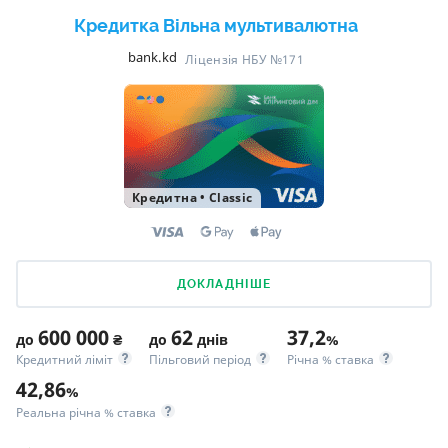
Кредитка Вільна мультивалютна
bank.kd
Ліцензія НБУ №171
Кредитна
•
Classic
ДОКЛАДНІШЕ
600 000
62
37,2
до
₴
до
днів
%
Кредитний ліміт
Пільговий період
Річна % ставка
42,86
%
Реальна річна % ставка