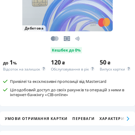
Дебетова
Кешбек до 0%
1
120
50
до
%
₴
₴
Відсоток на залишок
Обслуговування в рік
Випуск картки
Привілеї та ексклюзивні пропозиції від Mastercard
Цілодобовий доступ до своїх рахунків та операцій з ними в
інтернет-банкінгу «CIB-online»
УМОВИ ОТРИМАННЯ КАРТКИ
ПЕРЕВАГИ
ХАРАКТЕРИСТИК