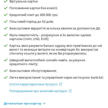
Віртуальна картка
Поповнення картки без комісії;
Кредитний ліміт до 600 000 грн;
Пільговий період до 62 днів;
Безкоштовне відкриття за кілька хвилин за допомогою Дії;
Мультивалютність - розрахунок в 3х валютах однією
карткою (UAH, USD, EUR);
Картка, вміє рахувати баланс одразу всіх прив'язаних до неї
валют та зменшує витрати на конвертацію бо використає
спочатку кошти у валюті, якою Ви розрахувались;
Швидкий валютообмін онлайн навіть за рахунок
кредитного ліміту;
Безкоштовне обслуговування;
Легке використання та управління через застосунок bank.kd;
Істотні характеристики послуги
Попередження про можливі наслідки
Детальніше про картку