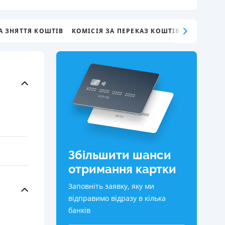
КИ ПО
ВАННЮ
А ЗНЯТТЯ КОШТІВ
КОМІСІЯ ЗА ПЕРЕКАЗ КОШТІВ
ХОВІ ПОЛІСИ
І КОМПАНІЇ
 ПРО СТРАХОВІ
Ї
А І ОПЛАТА
И
Збільшити шанси
отримання картки
Заповніть заявку, яку ми
відправимо відразу в кілька
банків