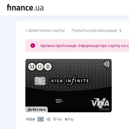
Дивитися всі картки
Примітка рекламодавця
Архівна пропозиція. Інформація про картку на с
Дебетова