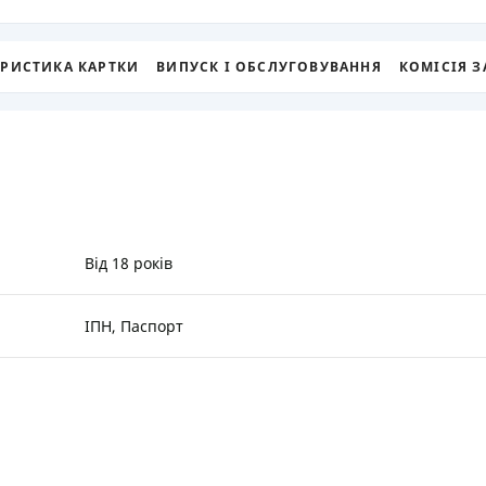
РЕЙТИНГ ДЕБЕТОВИХ
ПУТІВНИ
КАРТОК
СТРАХУ
ЕРИСТИКА КАРТКИ
ВИПУСК І ОБСЛУГОВУВАННЯ
КОМІСІЯ З
ЩОМІСЯЧНИЙ ОГЛЯД
ВСІ СТРА
КЕШБЕКУ
СТРАХОВ
ПУТІВНИКИ ПО
БАНКІВСЬКИХ КАРТКАХ
ВІДГУКИ
КОМПАНІ
ДОСТАВК
Від 18 років
КОНТАКТ
ІПН, Паспорт