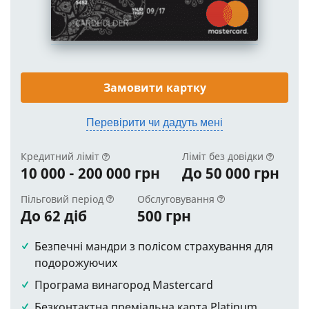
Замовити картку
Перевірити чи дадуть мені
Кредитний ліміт
Ліміт без довідки
10 000 - 200 000 грн
До 50 000 грн
Пільговий період
Обслуговування
До 62 діб
500 грн
Безпечні мандри з полісом страхування для
подорожуючих
Програма винагород Mastercard
Безконтактна преміальна карта Platinum