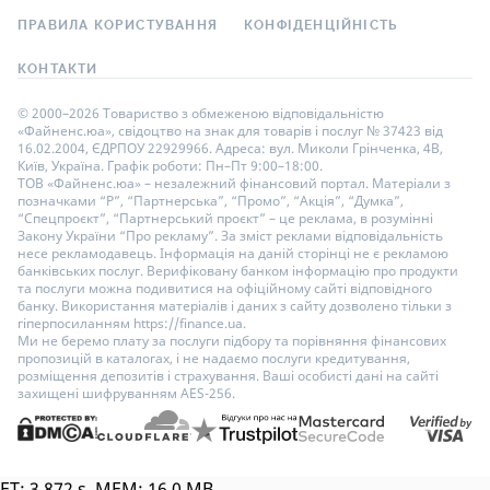
ПРАВИЛА КОРИСТУВАННЯ
КОНФІДЕНЦІЙНІСТЬ
КОНТАКТИ
© 2000–2026 Товариство з обмеженою відповідальністю
«Файненс.юа», свідоцтво на знак для товарів і послуг № 37423 від
16.02.2004, ЄДРПОУ 22929966. Адреса: вул. Миколи Грінченка, 4В,
Київ, Україна. Графік роботи: Пн–Пт 9:00–18:00.
ТОВ «Файненс.юа» – незалежний фінансовий портал. Матеріали з
позначками “Р”, “Партнерська”, “Промо”, “Акція”, “Думка”,
“Спецпроєкт”, “Партнерський проєкт” – це реклама, в розумінні
Закону України “Про рекламу”. За зміст реклами відповідальність
несе рекламодавець. Інформація на даній сторінці не є рекламою
банківських послуг. Верифіковану банком інформацію про продукти
та послуги можна подивитися на офіційному сайті відповідного
банку. Використання матеріалів і даних з сайту дозволено тільки з
гіперпосиланням https://finance.ua.
Ми не беремо плату за послуги підбору та порівняння фінансових
пропозицій в каталогах, і не надаємо послуги кредитування,
розміщення депозитів і страхування. Ваші особисті дані на сайті
захищені шифруванням AES-256.
ET: 3.872 s, MEM: 16.0 MB